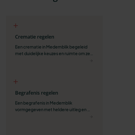
Crematie regelen
Een crematie in Medemblik begeleid 
met duidelijke keuzes en ruimte om zelf 
te bepalen wat past.
Begrafenis regelen
Een begrafenis in Medemblik 
vormgegeven met heldere uitleg en 
ruimte voor wat belangrijk is.