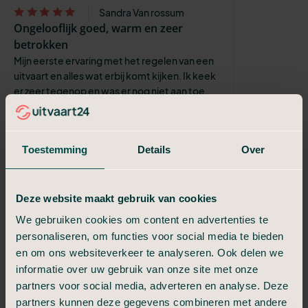
Sandra Van rossum
Ongelooflijk goed, warm en zeer
betrokken
Mijn eerste ervaring met het regelen van een
uitvaart en alles wat erbij komt kijken. Ik keek
er zeer tegenop en was er nog niet aan toe.
Na het overlijden van ...
Monique, Louisa Chapman
10
Toestemming
Details
Over
Accuraat, meedenkend en praktisch
D.
Deze website maakt gebruik van cookies
Voelde als warm, begripvol en een
We gebruiken cookies om content en advertenties te
luisterend oor.
personaliseren, om functies voor social media te bieden
Vanaf begin tot en met einde van de
verzorging uitvaart was het perfect geregeld.
en om ons websiteverkeer te analyseren. Ook delen we
informatie over uw gebruik van onze site met onze
Romy Sijffers
partners voor social media, adverteren en analyse. Deze
Fijn bedrijf, duidelijk en overzichtelijk
partners kunnen deze gegevens combineren met andere