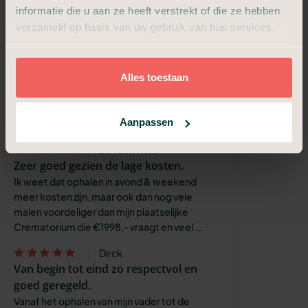
en correct.
informatie die u aan ze heeft verstrekt of die ze hebben
In één woord geweldig!
verzameld op basis van uw gebruik van hun services.
Olaf van der Wilt
Alles is, in overleg, goed geregeld, ook
met de verzekering.
Alles toestaan
Door dat de zaken goed zijn afgehandeld
kunnen wij, de neven en nichten, een
Aanpassen
berustende afsluiting maken.
D.P.den Held
Zeer goed gezien de lage kosten.
Ik weet dat ophalen in avond & weekend
meer kosten zijn, maar ook dan nog vele
malen voordeliger dan mijn plaatselijke
Crematorium die €1998,- vraagt en veel ...
Dirck
Van begin tot eind zo respectvol en
goed geregeld.
Vanaf het ophalen van mijn vader tot de