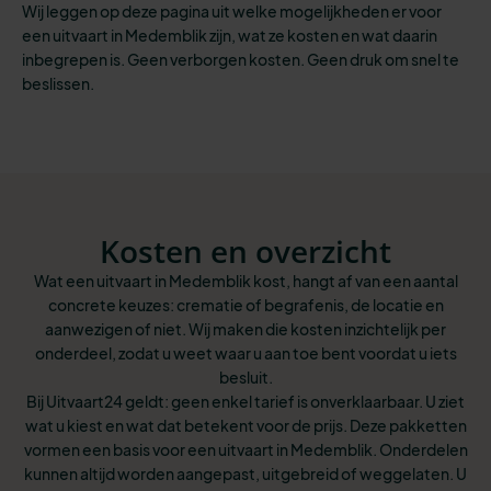
Wij leggen op deze pagina uit welke mogelijkheden er voor
een uitvaart in Medemblik zijn, wat ze kosten en wat daarin
inbegrepen is. Geen verborgen kosten. Geen druk om snel te
beslissen.
Kosten en overzicht
Wat een uitvaart in Medemblik kost, hangt af van een aantal
concrete keuzes: crematie of begrafenis, de locatie en
aanwezigen of niet. Wij maken die kosten inzichtelijk per
onderdeel, zodat u weet waar u aan toe bent voordat u iets
besluit.
Bij Uitvaart24 geldt: geen enkel tarief is onverklaarbaar. U ziet
wat u kiest en wat dat betekent voor de prijs. Deze pakketten
vormen een basis voor een uitvaart in Medemblik. Onderdelen
kunnen altijd worden aangepast, uitgebreid of weggelaten. U