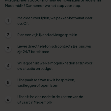
Medemblik? Dan nemen we het stap voor stap.
Meld een overlijden, we pakken het vanaf daar
1
op. Of,
2
Plan een vrijblijvend adviesgesprek in
Liever direct telefonisch contact? Bel ons, wij
3
zijn 24/7 bereikbaar
Wij leggen uit welke mogelijkheden er zijn voor
4
uw situatie en budget
U bepaalt zelf wat u wilt bespreken,
5
vastleggen of open laten
U heeft helder inzicht in de kosten van de
6
uitvaart in Medemblik