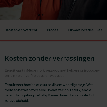
Kosten en overzicht
Proces
Uitvaart locaties
Veelge
Kosten zonder verrassingen
Een uitvaart in Medemblik verzorgd met heldere prijsopbouw
en ruimte om zelf te bepalen wat past.
Een uitvaart hoeft niet duur te zijn om waardig te zijn. Wat
mensen betalen voor een uitvaart verschilt sterk, en die
verschillen zijn lang niet altijd te verklaren door kwaliteit of
zorgvuldigheid.