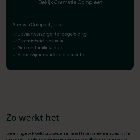
Bekijk Crematie Compleet
Alles van Compact, plus:
Uitvaartverzorger ter begeleiding
Plechtigheid in de aula
Gebruik familiekamer
Samenzijn in condoleanceruimte
Zo werkt het
Geen ingewikkeld proces en er hoeft niets meteen beslist te
worden. Heeft u op dit moment een overlijden te regelen in