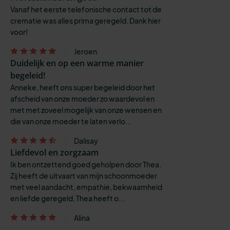
Vanaf het eerste telefonische contact tot de
crematie was alles prima geregeld. Dank hier
voor!
Jeroen
Duidelijk en op een warme manier
begeleid!
Anneke, heeft ons super begeleid door het
afscheid van onze moeder zo waardevol en
met met zoveel mogelijk van onze wensen en
die van onze moeder te laten verlo...
Dalisay
Liefdevol en zorgzaam
Ik ben ontzettend goed geholpen door Thea.
Zij heeft de uitvaart van mijn schoonmoeder
met veel aandacht, empathie, bekwaamheid
en liefde geregeld. Thea heeft o...
Alina