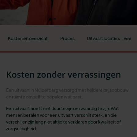
Kosten en overzicht
Proces
Uitvaart locaties
Veelge
Kosten zonder verrassingen
Een uitvaart in Muiderberg verzorgd met heldere prijsopbouw
en ruimte om zelf te bepalen wat past.
Een uitvaart hoeft niet duur te zijn om waardig te zijn. Wat
mensen betalen voor een uitvaart verschilt sterk, en die
verschillen zijn lang niet altijd te verklaren door kwaliteit of
zorgvuldigheid.