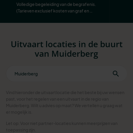
Volledige begeleiding van de begrafenis. 
(Tarieven exclusief kosten van graf en 
begraafplaats.)
Uitvaart locaties in de buurt
van Muiderberg
Vind hieronder de uitvaartlocatie die het beste bij uw wensen
past, voor het regelen van een uitvaart in de regio van
Muiderberg. Wilt u advies op maat? We vertellen u graag wat
er mogelijk is.
Let op: Voor niet partner-locaties kunnen meerprijzen van
toepassing zijn.