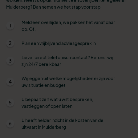
Muiderberg? Dan nemen we het stap voor stap.
Meld een overlijden, we pakken het vanaf daar
1
op. Of,
2
Plan een vrijblijvend adviesgesprek in
Liever direct telefonisch contact? Bel ons, wij
3
zijn 24/7 bereikbaar
Wij leggen uit welke mogelijkheden er zijn voor
4
uw situatie en budget
U bepaalt zelf wat u wilt bespreken,
5
vastleggen of open laten
U heeft helder inzicht in de kosten van de
6
uitvaart in Muiderberg