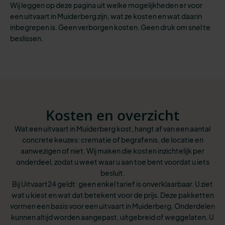
Wij leggen op deze pagina uit welke mogelijkheden er voor
een uitvaart in Muiderberg zijn, wat ze kosten en wat daarin
inbegrepen is. Geen verborgen kosten. Geen druk om snel te
beslissen.
Kosten en overzicht
Wat een uitvaart in Muiderberg kost, hangt af van een aantal
concrete keuzes: crematie of begrafenis, de locatie en
aanwezigen of niet. Wij maken die kosten inzichtelijk per
onderdeel, zodat u weet waar u aan toe bent voordat u iets
besluit.
Bij Uitvaart24 geldt: geen enkel tarief is onverklaarbaar. U ziet
wat u kiest en wat dat betekent voor de prijs. Deze pakketten
vormen een basis voor een uitvaart in Muiderberg. Onderdelen
kunnen altijd worden aangepast, uitgebreid of weggelaten. U