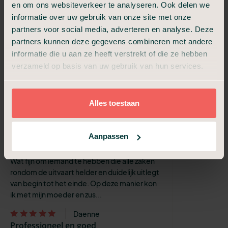
en om ons websiteverkeer te analyseren. Ook delen we
Henk
informatie over uw gebruik van onze site met onze
Fantastische begeleiding gehad voor
partners voor social media, adverteren en analyse. Deze
een hele mooie uitvaart
partners kunnen deze gegevens combineren met andere
Na een plotselinge overlijden van onze
informatie die u aan ze heeft verstrekt of die ze hebben
dierbare, kwamen we terecht in een
verzameld op basis van uw gebruik van hun services.
onbekende wereld. Vanaf het eerste
telefonische contact, werd ik enorm goed
begeleid i...
Alles toestaan
Gabriella
Een prettige ervaring ondanks de
treurige omstandigheden waardoor ik
Aanpassen
kennis heb gemaakt met deze org
Wat fijn om iemand te hebben die alle zaken
rondom de uitvaart helder en duidelijk uitlegt
van begin tot het einde. Op deze manier kon
ik met mijn moeder en zus...
Daenne
Professioneel en goed