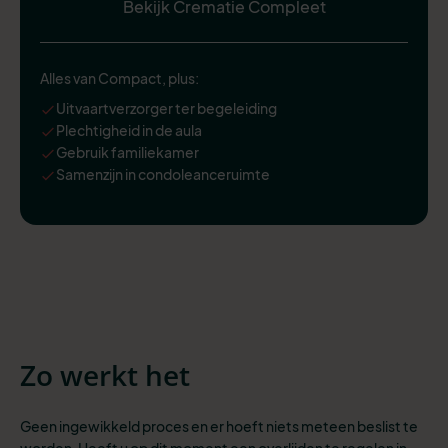
Bekijk Crematie Compleet
Alles van Compact, plus:
Uitvaartverzorger ter begeleiding
Plechtigheid in de aula
Gebruik familiekamer
Samenzijn in condoleanceruimte
Zo werkt het
Geen ingewikkeld proces en er hoeft niets meteen beslist te
worden. Heeft u op dit moment een overlijden te regelen in