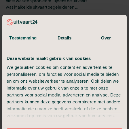
niets was een probleem. Tijdens de uitvaart
was Maikel de uitvaartbegeleider en ...
Sylvia De Nooijer
Zorgeloos uitstekend
Er werd tijd genomen voor de gehele
procedure. Vanaf het eerste woord tot de
Toestemming
Details
Over
uiteindelijke afsluiting. Korte
communicatielijnen, enorm fijne
medewerkers. Zij g...
Deze website maakt gebruik van cookies
melanie Selk
We gebruiken cookies om content en advertenties te
Positief en betrouwbaar
personaliseren, om functies voor social media te bieden
Dacht bij een budget uitvaart dat het
en om ons websiteverkeer te analyseren. Ook delen we
armoedig zou zijn maar dat was niet zo.
informatie over uw gebruik van onze site met onze
Overledene werd mooi toegedekt met rode
partners voor social media, adverteren en analyse. Deze
doek en afscheid met stijlvolle rouwauto w...
partners kunnen deze gegevens combineren met andere
informatie die u aan ze heeft verstrekt of die ze hebben
Ronald
verzameld op basis van uw gebruik van hun services.
4 sterren: goede service, goed
behandeld