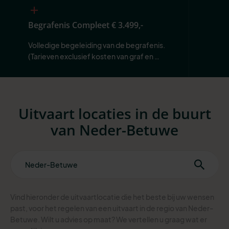
Begrafenis Compleet
€ 3.499,-
Volledige begeleiding van de begrafenis. 
(Tarieven exclusief kosten van graf en 
begraafplaats.)
Uitvaart locaties in de buurt
van Neder-Betuwe
Vind hieronder de uitvaartlocatie die het beste bij uw wensen
past, voor het regelen van een uitvaart in de regio van Neder-
Betuwe. Wilt u advies op maat? We vertellen u graag wat er