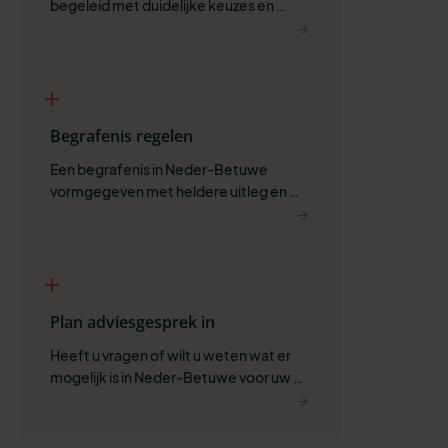
begeleid met duidelijke keuzes en 
ruimte om zelf te bepalen wat past.
Begrafenis regelen
Een begrafenis in Neder-Betuwe 
vormgegeven met heldere uitleg en 
ruimte voor wat belangrijk is.
Plan adviesgesprek in
Heeft u vragen of wilt u weten wat er 
mogelijk is in Neder-Betuwe voor uw 
situatie?