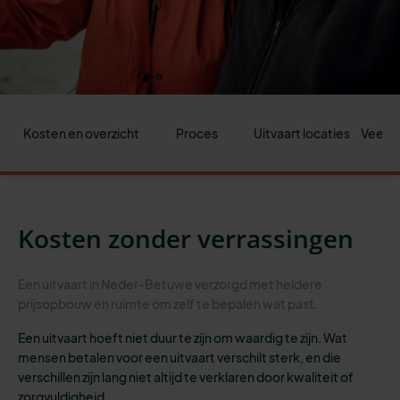
Kosten en overzicht
Proces
Uitvaart locaties
Veelge
Kosten zonder verrassingen
Een uitvaart in Neder-Betuwe verzorgd met heldere
prijsopbouw en ruimte om zelf te bepalen wat past.
Een uitvaart hoeft niet duur te zijn om waardig te zijn. Wat
mensen betalen voor een uitvaart verschilt sterk, en die
verschillen zijn lang niet altijd te verklaren door kwaliteit of
zorgvuldigheid.