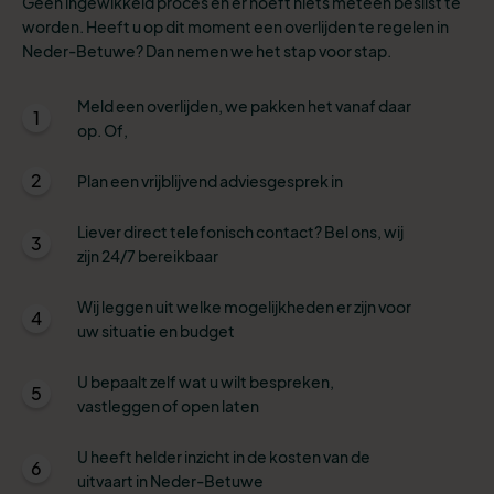
Geen ingewikkeld proces en er hoeft niets meteen beslist te
worden. Heeft u op dit moment een overlijden te regelen in
Neder-Betuwe? Dan nemen we het stap voor stap.
Meld een overlijden, we pakken het vanaf daar
1
op. Of,
2
Plan een vrijblijvend adviesgesprek in
Liever direct telefonisch contact? Bel ons, wij
3
zijn 24/7 bereikbaar
Wij leggen uit welke mogelijkheden er zijn voor
4
uw situatie en budget
U bepaalt zelf wat u wilt bespreken,
5
vastleggen of open laten
U heeft helder inzicht in de kosten van de
6
uitvaart in Neder-Betuwe