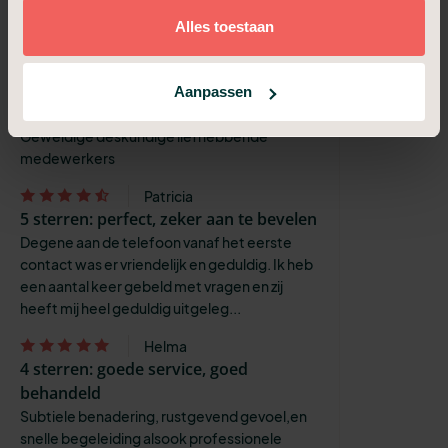
Bij ons was alles perfect geregeld, precies
Alles toestaan
wat onze wens was.
Reinier
4 sterren: goede service, goed
Aanpassen
behandeld
Geweldige deskundige liefhebbende
medewerkers
Patricia
5 sterren: perfect, zeker aan te bevelen
Degene aan de telefoon vanaf het eerste
contact was er vriendelijk en geduldig. Ik heb
een aantal keer gebeld met vragen en zij
heeft mij heel geduldig uitgeleg...
Helma
4 sterren: goede service, goed
behandeld
Subtiele benadering, rustgevend gevoel,en
snelle begeleiding alsook professionele