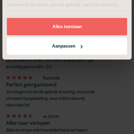
We zijn zeer tevreden met de hulp en bijstand
verzameld op basis van uw gebruik van hun services.
die we kregen en hebben een voldaan gevoel
overgehouden.
Jose
Alles toestaan
Goede ervaring met de hulp rond om
de uitvaart
Aanpassen
Een uitvaart van een geliefde is natuurlijk
nooit leuk maar dankzij de hulp van iedereen
bij Uitvaart24 is het toch een redelijk prettige
ervaring geworden. 24/...
Rachelle
Perfect georganiseerd
Van begin tot einde goede ervaring, vooral de
uitvaaartbegeleiding, was indrkwekend,
niets dan lof.
w.storm
Alles naar verlopen
Alles is netjes met tevredenheid verlopen .