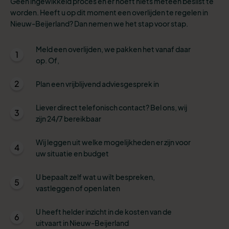
Geen ingewikkeld proces en er hoeft niets meteen beslist te
worden. Heeft u op dit moment een overlijden te regelen in
Nieuw-Beijerland? Dan nemen we het stap voor stap.
Meld een overlijden, we pakken het vanaf daar
1
op. Of,
2
Plan een vrijblijvend adviesgesprek in
Liever direct telefonisch contact? Bel ons, wij
3
zijn 24/7 bereikbaar
Wij leggen uit welke mogelijkheden er zijn voor
4
uw situatie en budget
U bepaalt zelf wat u wilt bespreken,
5
vastleggen of open laten
U heeft helder inzicht in de kosten van de
6
uitvaart in Nieuw-Beijerland