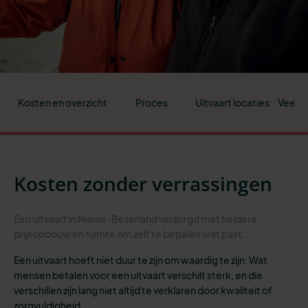
Kosten en overzicht
Proces
Uitvaart locaties
Veelge
Kosten zonder verrassingen
Een uitvaart in Nieuw-Beijerland verzorgd met heldere
prijsopbouw en ruimte om zelf te bepalen wat past.
Een uitvaart hoeft niet duur te zijn om waardig te zijn. Wat
mensen betalen voor een uitvaart verschilt sterk, en die
verschillen zijn lang niet altijd te verklaren door kwaliteit of
zorgvuldigheid.