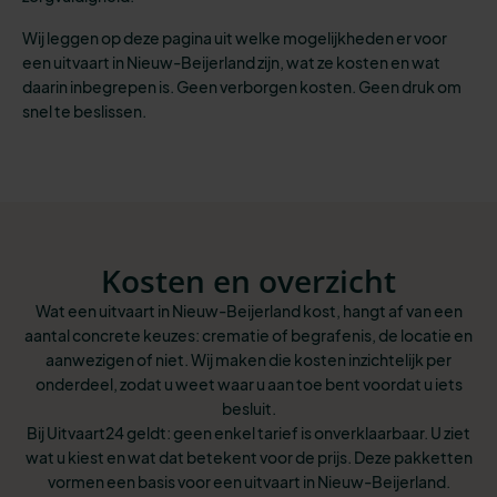
Wij leggen op deze pagina uit welke mogelijkheden er voor
een uitvaart in Nieuw-Beijerland zijn, wat ze kosten en wat
daarin inbegrepen is. Geen verborgen kosten. Geen druk om
snel te beslissen.
Kosten en overzicht
Wat een uitvaart in Nieuw-Beijerland kost, hangt af van een
aantal concrete keuzes: crematie of begrafenis, de locatie en
aanwezigen of niet. Wij maken die kosten inzichtelijk per
onderdeel, zodat u weet waar u aan toe bent voordat u iets
besluit.
Bij Uitvaart24 geldt: geen enkel tarief is onverklaarbaar. U ziet
wat u kiest en wat dat betekent voor de prijs. Deze pakketten
vormen een basis voor een uitvaart in Nieuw-Beijerland.