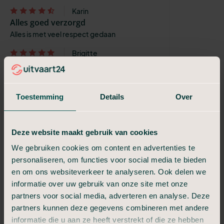
Karin
Alles goed verzorgd
Alles is met veel respect gedaan
Brigitte
Een uitvaart naar eigen wens.
Wij mochten samen werken met Anita, en dit
hebben wij als erg prettig ervaren. Ze
Toestemming
Details
Over
respecteerde onze wensen.
Melanie
Een mooie en verzorgde dag
Deze website maakt gebruik van cookies
Onze ervaring met Uitvaart24 is heel fijn. Bij
We gebruiken cookies om content en advertenties te
het overlijden van onze vader maakte we
personaliseren, om functies voor social media te bieden
kennis met Thea van Veenschoten van
en om ons websiteverkeer te analyseren. Ook delen we
Uitvaart 24. Zij heeft ons heel goed...
informatie over uw gebruik van onze site met onze
lia Wolters
partners voor social media, adverteren en analyse. Deze
Uitstekend
partners kunnen deze gegevens combineren met andere
Alles keurig en met veel respect geregeld.
informatie die u aan ze heeft verstrekt of die ze hebben