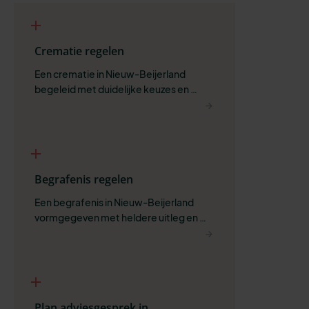
Crematie regelen
Een crematie in Nieuw-Beijerland 
begeleid met duidelijke keuzes en 
ruimte om zelf te bepalen wat past.
Begrafenis regelen
Een begrafenis in Nieuw-Beijerland 
vormgegeven met heldere uitleg en 
ruimte voor wat belangrijk is.
Plan adviesgesprek in