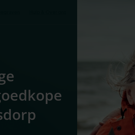
Begraven
Hulp & Over ons
ge
 goedkope
Osdorp