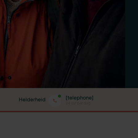
[telephone]
Helderheid
24 uur per dag