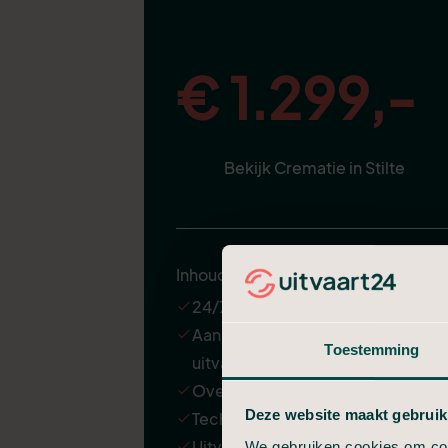
€ 1.299,-
Bekijk Crematie in Stilte
Inhoud
24/7 ondersteuning
Aannemen en regelen van de
Toestemming
uitvaart
Overbrenging van de overledene
Deze website maakt gebruik
Technische verzorging
Uitvaartkist met een kleine
We gebruiken cookies om cont