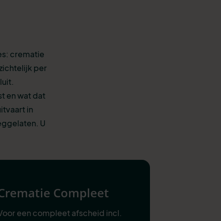
es: crematie
ichtelijk per
uit.
st en wat dat
tvaart in
eggelaten. U
Crematie Compleet
Voor een compleet afscheid incl.