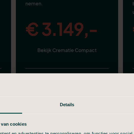
nemen.
€ 3.149,-
Bekijk Crematie Compact
Alles van in Stilte, plus:
Aangifte van overlijden
Telefonische uitvaartbespreking
Details
Volledige verzorging
 van cookies
Nette uitvaartkist
Informeel afscheid (30 min)
ent en advertenties te personaliseren, om functies voor social