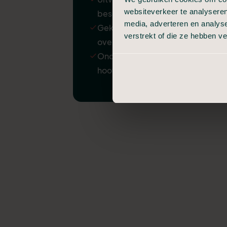
websiteverkeer te analyseren
beschadiging
media, adverteren en analys
Gekoelde bewaring van
verstrekt of die ze hebben v
overledene
Ondersteuning door
hoofdkantoor