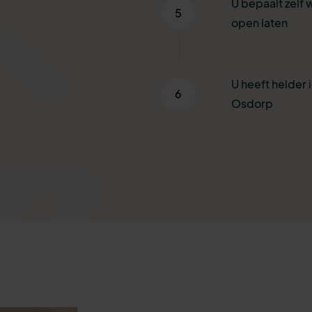
U bepaalt zelf 
5
open laten
U heeft helder i
6
Osdorp