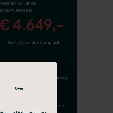
begeleiding van de
uitvaartverzorger.
€ 4.649,-
Bekijk Crematie Compleet
Alles van Compact, plus:
Uitvaartverzorger ter begeleiding
Plechtigheid in de aula
Over
Gebruik familiekamer
Samenzijn in condoleanceruimte
 media te bieden en om ons