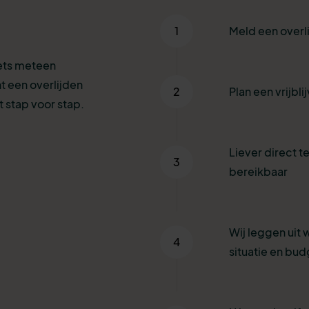
1
Meld een overl
iets meteen
t een overlijden
2
Plan een vrijbl
 stap voor stap.
Liever direct te
3
bereikbaar
Wij leggen uit 
4
situatie en bud