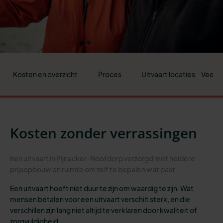
Kosten en overzicht
Proces
Uitvaart locaties
Veelge
Kosten zonder verrassingen
Een uitvaart in Pijnacker-Nootdorp verzorgd met heldere
prijsopbouw en ruimte om zelf te bepalen wat past.
Een uitvaart hoeft niet duur te zijn om waardig te zijn. Wat
mensen betalen voor een uitvaart verschilt sterk, en die
verschillen zijn lang niet altijd te verklaren door kwaliteit of
zorgvuldigheid.