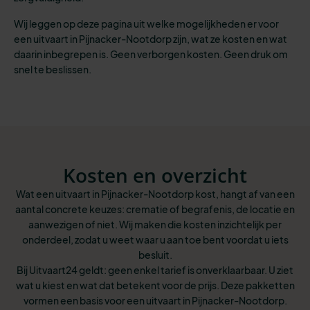
Wij leggen op deze pagina uit welke mogelijkheden er voor
een uitvaart in Pijnacker-Nootdorp zijn, wat ze kosten en wat
daarin inbegrepen is. Geen verborgen kosten. Geen druk om
snel te beslissen.
Kosten en overzicht
Wat een uitvaart in Pijnacker-Nootdorp kost, hangt af van een
aantal concrete keuzes: crematie of begrafenis, de locatie en
aanwezigen of niet. Wij maken die kosten inzichtelijk per
onderdeel, zodat u weet waar u aan toe bent voordat u iets
besluit.
Bij Uitvaart24 geldt: geen enkel tarief is onverklaarbaar. U ziet
wat u kiest en wat dat betekent voor de prijs. Deze pakketten
vormen een basis voor een uitvaart in Pijnacker-Nootdorp.