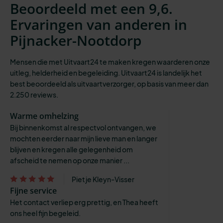
Beoordeeld met een 9,6.
Ervaringen van anderen in
Pijnacker-Nootdorp
Mensen die met Uitvaart24 te maken kregen waarderen onze
uitleg, helderheid en begeleiding. Uitvaart24 is landelijk het
best beoordeeld als uitvaartverzorger, op basis van meer dan
2.250 reviews.
Warme omhelzing
Bij binnenkomst al respectvol ontvangen, we
mochten eerder naar mijn lieve man en langer
blijven en kregen alle gelegenheid om
afscheid te nemen op onze manier ...
Pietje Kleyn-Visser
Fijne service
Het contact verliep erg prettig, en Thea heeft
ons heel fijn begeleid.