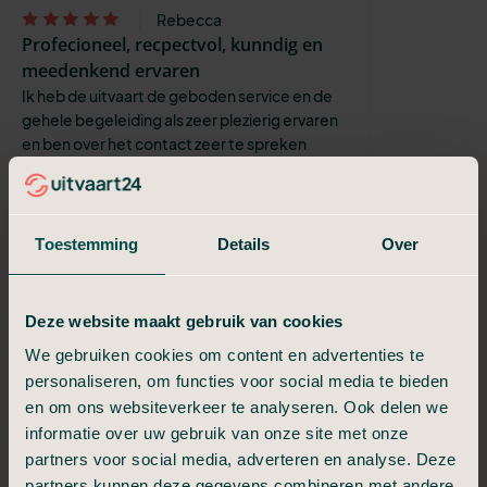
Rebecca
Profecioneel, recpectvol, kunndig en
meedenkend ervaren
Ik heb de uitvaart de geboden service en de
gehele begeleiding als zeer plezierig ervaren
en ben over het contact zeer te spreken
Franc
Het was perfect geregeld.
Het was perfect geregeld.
Toestemming
Details
Over
Bianca
Beter is niet mogelijk
Deze website maakt gebruik van cookies
Niets dan lof voor de vakkundigheid van
Uitvaart24. Alle medewerkers/ters
We gebruiken cookies om content en advertenties te
respectvol, zeer vriendelijk en uitermate
personaliseren, om functies voor social media te bieden
correct. Al onze wensen voor een waardig
en om ons websiteverkeer te analyseren. Ook delen we
Af...
informatie over uw gebruik van onze site met onze
partners voor social media, adverteren en analyse. Deze
rob
partners kunnen deze gegevens combineren met andere