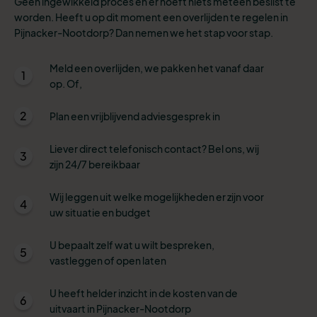
Geen ingewikkeld proces en er hoeft niets meteen beslist te
worden. Heeft u op dit moment een overlijden te regelen in
Pijnacker-Nootdorp? Dan nemen we het stap voor stap.
Meld een overlijden, we pakken het vanaf daar
1
op. Of,
2
Plan een vrijblijvend adviesgesprek in
Liever direct telefonisch contact? Bel ons, wij
3
zijn 24/7 bereikbaar
Wij leggen uit welke mogelijkheden er zijn voor
4
uw situatie en budget
U bepaalt zelf wat u wilt bespreken,
5
vastleggen of open laten
U heeft helder inzicht in de kosten van de
6
uitvaart in Pijnacker-Nootdorp