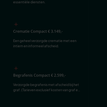
essentiële diensten.
Crematie Compact
€ 3.149,-
Een geheel verzorgde crematie met een 
intiem en informeel afscheid.
Begrafenis Compact
€ 2.599,-
Verzorgde begrafenis met afscheid bij het 
graf. (Tarieven exclusief kosten van graf en 
begraafplaats.)