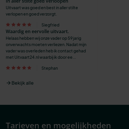
In aller stilte goed verloopen
Uitvaart was goed en best in aller stilte
verlopen en goed verzorgt.
Siegfried
Waardig en eervolle uitvaart.
Helaas hebben wij onze vader op 59 jarig
onverwachts moeten verliezen. Nadat mijn
vader was overleden heb ik contact gehad
met Uitvaart24.nl waarbij ik door ee...
Stephan
Bekijk alle
Tarieven en mogelijkheden