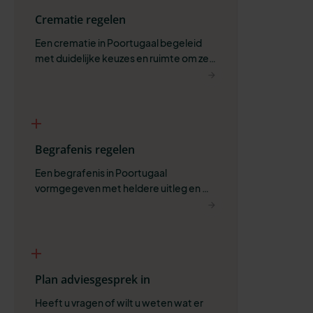
Crematie regelen
Een crematie in Poortugaal begeleid 
met duidelijke keuzes en ruimte om zelf 
te bepalen wat past.
Begrafenis regelen
Een begrafenis in Poortugaal 
vormgegeven met heldere uitleg en 
ruimte voor wat belangrijk is.
Plan adviesgesprek in
Heeft u vragen of wilt u weten wat er 