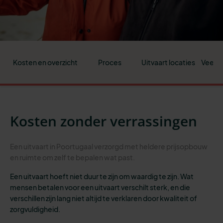
Kosten en overzicht
Proces
Uitvaart locaties
Veelge
Kosten zonder verrassingen
Een uitvaart in Poortugaal verzorgd met heldere prijsopbouw
en ruimte om zelf te bepalen wat past.
Een uitvaart hoeft niet duur te zijn om waardig te zijn. Wat
mensen betalen voor een uitvaart verschilt sterk, en die
verschillen zijn lang niet altijd te verklaren door kwaliteit of
zorgvuldigheid.