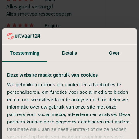
Alles goed verzorgd
Alles is met veel respect gedaan
Brigitte
Een uitvaart naar eigen wens.
Wij mochten samen werken met Anita, en dit
hebben wij als erg prettig ervaren. Ze
Toestemming
Details
Over
respecteerde onze wensen.
Melanie
Een mooie en verzorgde dag
Deze website maakt gebruik van cookies
Onze ervaring met Uitvaart24 is heel fijn. Bij
We gebruiken cookies om content en advertenties te
het overlijden van onze vader maakte we
personaliseren, om functies voor social media te bieden
kennis met Thea van Veenschoten van
en om ons websiteverkeer te analyseren. Ook delen we
Uitvaart 24. Zij heeft ons heel goed...
informatie over uw gebruik van onze site met onze
lia Wolters
partners voor social media, adverteren en analyse. Deze
Uitstekend
partners kunnen deze gegevens combineren met andere
Alles keurig en met veel respect geregeld.
informatie die u aan ze heeft verstrekt of die ze hebben
We zijn zeer tevreden met de hulp en bijstand
verzameld op basis van uw gebruik van hun services.