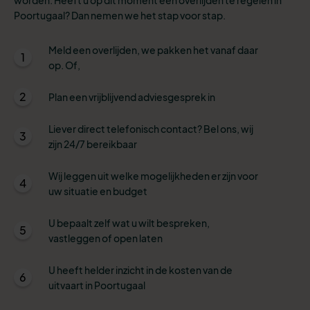
Poortugaal? Dan nemen we het stap voor stap.
Meld een overlijden, we pakken het vanaf daar
1
op. Of,
2
Plan een vrijblijvend adviesgesprek in
Liever direct telefonisch contact? Bel ons, wij
3
zijn 24/7 bereikbaar
Wij leggen uit welke mogelijkheden er zijn voor
4
uw situatie en budget
U bepaalt zelf wat u wilt bespreken,
5
vastleggen of open laten
U heeft helder inzicht in de kosten van de
6
uitvaart in Poortugaal