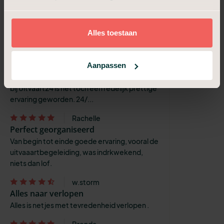
die we kregen en hebben een voldaan gevoel
overgehouden.
Jose
Alles toestaan
Goede ervaring met de hulp rond om
de uitvaart
Aanpassen
Een uitvaart van een geliefde is natuurlijk
nooit leuk maar dankzij de hulp van iedereen
bij Uitvaart24 is het toch een redelijk prettige
ervaring geworden. 24/...
Rachelle
Perfect georganiseerd
Van begin tot einde goede ervaring, vooral de
uitvaaartbegeleiding, was indrkwekend,
niets dan lof.
w.storm
Alles naar verlopen
Alles is netjes met tevredenheid verlopen .
Brenda