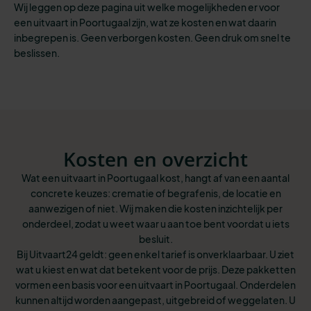
Wij leggen op deze pagina uit welke mogelijkheden er voor
een uitvaart in Poortugaal zijn, wat ze kosten en wat daarin
inbegrepen is. Geen verborgen kosten. Geen druk om snel te
beslissen.
Kosten en overzicht
Wat een uitvaart in Poortugaal kost, hangt af van een aantal
concrete keuzes: crematie of begrafenis, de locatie en
aanwezigen of niet. Wij maken die kosten inzichtelijk per
onderdeel, zodat u weet waar u aan toe bent voordat u iets
besluit.
Bij Uitvaart24 geldt: geen enkel tarief is onverklaarbaar. U ziet
wat u kiest en wat dat betekent voor de prijs. Deze pakketten
vormen een basis voor een uitvaart in Poortugaal. Onderdelen
kunnen altijd worden aangepast, uitgebreid of weggelaten. U