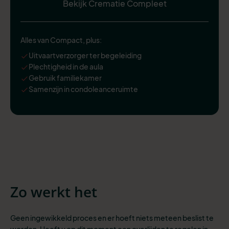
Bekijk Crematie Compleet
Alles van Compact, plus:
Uitvaartverzorger ter begeleiding
Plechtigheid in de aula
Gebruik familiekamer
Samenzijn in condoleanceruimte
Zo werkt het
Geen ingewikkeld proces en er hoeft niets meteen beslist te
worden. Heeft u op dit moment een overlijden te regelen in