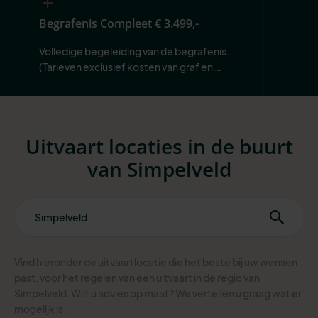
Begrafenis Compleet
€ 3.499,-
Volledige begeleiding van de begrafenis. 
(Tarieven exclusief kosten van graf en 
begraafplaats.)
Uitvaart locaties in de buurt
van Simpelveld
Vind hieronder de uitvaartlocatie die het beste bij uw wensen
past, voor het regelen van een uitvaart in de regio van
Simpelveld. Wilt u advies op maat? We vertellen u graag wat er
mogelijk is.