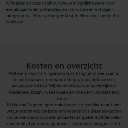
Wij leggen op deze pagina uit welke mogelijkheden er voor
een uitvaart in Simpelveld zijn, wat ze kosten en wat daarin
inbegrepen is. Geen verborgen kosten. Geen druk om snel te
beslissen.
Kosten en overzicht
Wat een uitvaart in Simpelveld kost, hangt af van een aantal
concrete keuzes: crematie of begrafenis, de locatie en
aanwezigen of niet. Wij maken die kosten inzichtelijk per
onderdeel, zodat u weet waar u aan toe bent voordat u iets
besluit.
Bij Uitvaart24 geldt: geen enkel tarief is onverklaarbaar. U ziet
wat u kiest en wat dat betekent voor de prijs. Deze pakketten
vormen een basis voor een uitvaart in Simpelveld. Onderdelen
kunnen altijd worden aangepast, uitgebreid of weggelaten. U