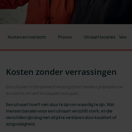
Kosten en overzicht
Proces
Uitvaart locaties
Veelge
Kosten zonder verrassingen
Een uitvaart in Simpelveld verzorgd met heldere prijsopbouw
en ruimte om zelf te bepalen wat past.
Een uitvaart hoeft niet duur te zijn om waardig te zijn. Wat
mensen betalen voor een uitvaart verschilt sterk, en die
verschillen zijn lang niet altijd te verklaren door kwaliteit of
zorgvuldigheid.