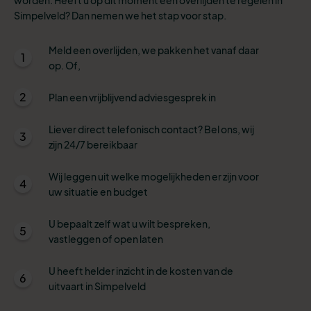
Simpelveld? Dan nemen we het stap voor stap.
Meld een overlijden, we pakken het vanaf daar
1
op. Of,
2
Plan een vrijblijvend adviesgesprek in
Liever direct telefonisch contact? Bel ons, wij
3
zijn 24/7 bereikbaar
Wij leggen uit welke mogelijkheden er zijn voor
4
uw situatie en budget
U bepaalt zelf wat u wilt bespreken,
5
vastleggen of open laten
U heeft helder inzicht in de kosten van de
6
uitvaart in Simpelveld