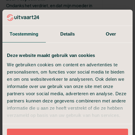
Ondanks het verdriet, en dat mijn moeder in
stilte gecremeerd wenste te worden heb ik
er een fijn gevoel bij gehad.. Bedankt voor de
goede zorgen
Toestemming
Details
Over
Patricia Geurts
Een waardig afscheid
We hadden een sfeervolle familiekamer en
Deze website maakt gebruik van cookies
hebben op een waardige manier afscheid
kunnen nemen. De medewerkers van
We gebruiken cookies om content en advertenties te
Uitvaart 24 waren vriendelijk, respectvol en ...
personaliseren, om functies voor social media te bieden
en om ons websiteverkeer te analyseren. Ook delen we
Josee
informatie over uw gebruik van onze site met onze
Uitstekende service
partners voor social media, adverteren en analyse. Deze
Zeer goede begeleiding, opbaring, crematie
partners kunnen deze gegevens combineren met andere
en nazorg. Alles tot in de puntjes verzorgt.
informatie die u aan ze heeft verstrekt of die ze hebben
Alles uit handen genomen door Uitvaart24 Wij
verzameld op basis van uw gebruik van hun services.
zijn erg tevreden
J. van Berlo
Prachtig