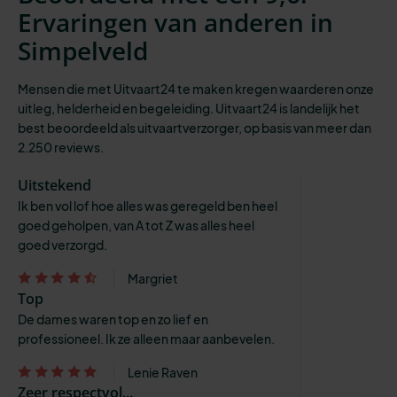
Ervaringen van anderen in
Simpelveld
Mensen die met Uitvaart24 te maken kregen waarderen onze
uitleg, helderheid en begeleiding. Uitvaart24 is landelijk het
best beoordeeld als uitvaartverzorger, op basis van meer dan
2.250 reviews.
Uitstekend
Ik ben vol lof hoe alles was geregeld ben heel
goed geholpen, van A tot Z was alles heel
goed verzorgd.
Margriet
Top
De dames waren top en zo lief en
professioneel. Ik ze alleen maar aanbevelen.
Lenie Raven
Zeer respectvol...