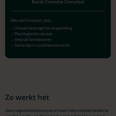
Bekijk Crematie Compleet
Alles van Compact, plus:
Uitvaartverzorger ter begeleiding
Plechtigheid in de aula
Gebruik familiekamer
Samenzijn in condoleanceruimte
Zo werkt het
Geen ingewikkeld proces en er hoeft niets meteen beslist te
worden. Heeft u op dit moment een overlijden te regelen in