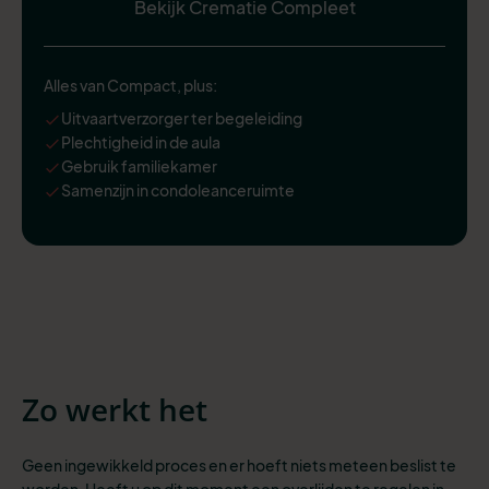
Bekijk Crematie Compleet
Alles van Compact, plus:
Uitvaartverzorger ter begeleiding
Plechtigheid in de aula
Gebruik familiekamer
Samenzijn in condoleanceruimte
Zo werkt het
Geen ingewikkeld proces en er hoeft niets meteen beslist te
worden. Heeft u op dit moment een overlijden te regelen in