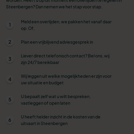
Steenbergen? Dan nemen we het stap voor stap.
Meld een overlijden, we pakken het vanaf daar
1
op. Of,
2
Plan een vrijblijvend adviesgesprek in
Liever direct telefonisch contact? Bel ons, wij
3
zijn 24/7 bereikbaar
Wij leggen uit welke mogelijkheden er zijn voor
4
uw situatie en budget
U bepaalt zelf wat u wilt bespreken,
5
vastleggen of open laten
U heeft helder inzicht in de kosten van de
6
uitvaart in Steenbergen