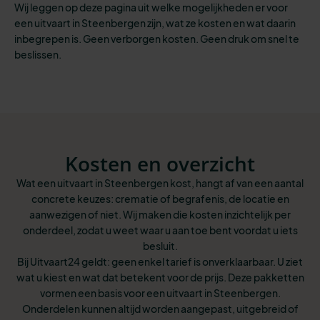
Wij leggen op deze pagina uit welke mogelijkheden er voor
een uitvaart in Steenbergen zijn, wat ze kosten en wat daarin
inbegrepen is. Geen verborgen kosten. Geen druk om snel te
beslissen.
Kosten en overzicht
Wat een uitvaart in Steenbergen kost, hangt af van een aantal
concrete keuzes: crematie of begrafenis, de locatie en
aanwezigen of niet. Wij maken die kosten inzichtelijk per
onderdeel, zodat u weet waar u aan toe bent voordat u iets
besluit.
Bij Uitvaart24 geldt: geen enkel tarief is onverklaarbaar. U ziet
wat u kiest en wat dat betekent voor de prijs. Deze pakketten
vormen een basis voor een uitvaart in Steenbergen.
Onderdelen kunnen altijd worden aangepast, uitgebreid of