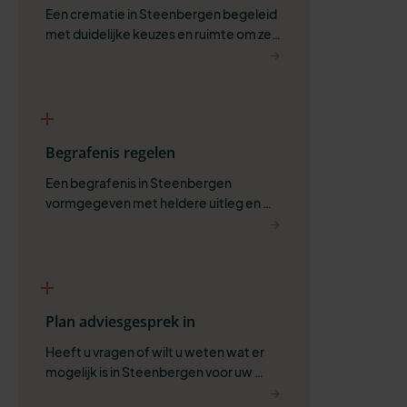
Een crematie in Steenbergen begeleid 
met duidelijke keuzes en ruimte om zelf 
te bepalen wat past.
Begrafenis regelen
Een begrafenis in Steenbergen 
vormgegeven met heldere uitleg en 
ruimte voor wat belangrijk is.
Plan adviesgesprek in
Heeft u vragen of wilt u weten wat er 
mogelijk is in Steenbergen voor uw 
situatie?