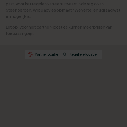
past, voor het regelen van een uitvaart in de regio van
Steenbergen. Wilt u advies op maat? We vertellen u graag wat
er mogelijk is.
Let op: Voor niet partner-locaties kunnen meerprijzen van
toepassing zijn.
Partnerlocatie
Reguliere locatie