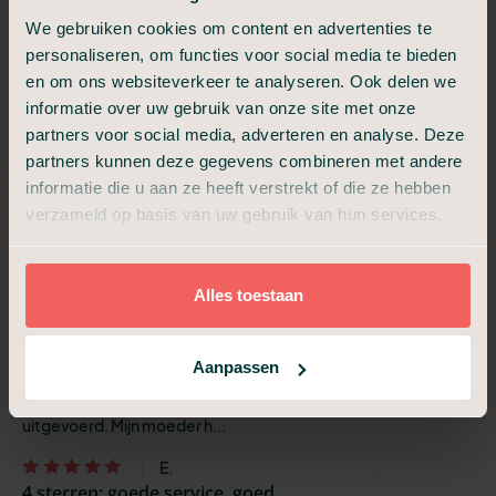
In 2021 hebben wij ook gebruik gemaakt van
We gebruiken cookies om content en advertenties te
de diensten van Uitvaart24 dus het was voor
personaliseren, om functies voor social media te bieden
ons een bewuste keuze om weer voor ze te
en om ons websiteverkeer te analyseren. Ook delen we
kiezen omdat de eerste keer alle...
informatie over uw gebruik van onze site met onze
Clair
partners voor social media, adverteren en analyse. Deze
Zeer goed
partners kunnen deze gegevens combineren met andere
Alles wat er rond een technische crematie
informatie die u aan ze heeft verstrekt of die ze hebben
moet gebeuren kon snel geregeld worden.
verzameld op basis van uw gebruik van hun services.
Daarna verliep alles duidelijk, zorgvuldig en
zonder problemen.
Alles toestaan
R.
5 sterren: perfect, zeker aan te bevelen
Ideaal voor als je afscheid van een dierbare
Aanpassen
hebt moeten nemen. Jij kiest voor het pakket
dat je wil hebben en dat wordt ook perfect
uitgevoerd. Mijn moeder h...
E.
4 sterren: goede service, goed