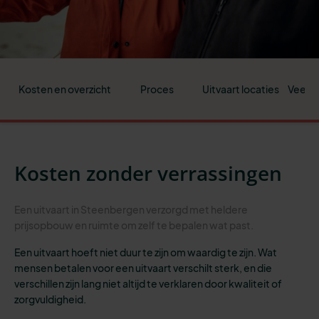
Kosten en overzicht
Proces
Uitvaart locaties
Veelge
Kosten zonder verrassingen
Een uitvaart in Steenbergen verzorgd met heldere
prijsopbouw en ruimte om zelf te bepalen wat past.
Een uitvaart hoeft niet duur te zijn om waardig te zijn. Wat
mensen betalen voor een uitvaart verschilt sterk, en die
verschillen zijn lang niet altijd te verklaren door kwaliteit of
zorgvuldigheid.