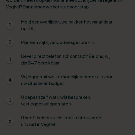
Veghel? Dan nemen we het stap voor stap.
Meld een overlijden, we pakken het vanaf daar
1
op. Of,
2
Plan een vrijblijvend adviesgesprek in
Liever direct telefonisch contact? Bel ons, wij
3
zijn 24/7 bereikbaar
Wij leggen uit welke mogelijkheden er zijn voor
4
uw situatie en budget
U bepaalt zelf wat u wilt bespreken,
5
vastleggen of open laten
U heeft helder inzicht in de kosten van de
6
uitvaart in Veghel