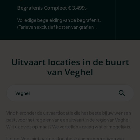
Begrafenis Compleet
€ 3.499,-
Volledige begeleiding van de begrafenis. 
(Tarieven exclusief kosten van graf en 
begraafplaats.)
Uitvaart locaties in de buurt
van Veghel
Vind hieronder de uitvaartlocatie die het beste bij uw wensen
past, voor het regelen van een uitvaart in de regio van Veghel.
Wilt u advies op maat? We vertellen u graag wat er mogelijk is.
Let op: Voor niet partner-locaties kunnen meerprijzen van