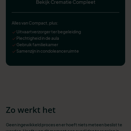
Bekijk Crematie Compleet
Alles van Compact, plus:
Uitvaartverzorger ter begeleiding
Plechtigheid in de aula
Gebruik familiekamer
Samenzijn in condoleanceruimte
Zo werkt het
Geen ingewikkeld proces en er hoeft niets meteen beslist te
worden. Heeft u op dit moment een overlijden te regelen in