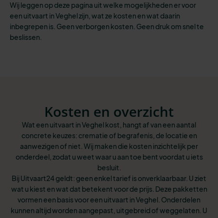
Wij leggen op deze pagina uit welke mogelijkheden er voor
een uitvaart in Veghel zijn, wat ze kosten en wat daarin
inbegrepen is. Geen verborgen kosten. Geen druk om snel te
beslissen.
Kosten en overzicht
Wat een uitvaart in Veghel kost, hangt af van een aantal
concrete keuzes: crematie of begrafenis, de locatie en
aanwezigen of niet. Wij maken die kosten inzichtelijk per
onderdeel, zodat u weet waar u aan toe bent voordat u iets
besluit.
Bij Uitvaart24 geldt: geen enkel tarief is onverklaarbaar. U ziet
wat u kiest en wat dat betekent voor de prijs. Deze pakketten
vormen een basis voor een uitvaart in Veghel. Onderdelen
kunnen altijd worden aangepast, uitgebreid of weggelaten. U