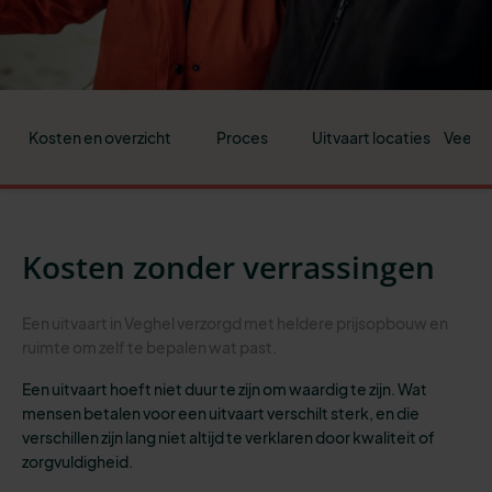
Kosten en overzicht
Proces
Uitvaart locaties
Veelge
Kosten zonder verrassingen
Een uitvaart in Veghel verzorgd met heldere prijsopbouw en
ruimte om zelf te bepalen wat past.
Een uitvaart hoeft niet duur te zijn om waardig te zijn. Wat
mensen betalen voor een uitvaart verschilt sterk, en die
verschillen zijn lang niet altijd te verklaren door kwaliteit of
zorgvuldigheid.