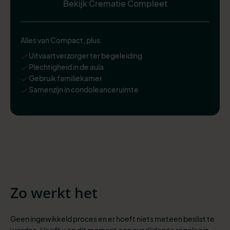
Bekijk Crematie Compleet
Alles van Compact, plus:
Uitvaartverzorger ter begeleiding
Plechtigheid in de aula
Gebruik familiekamer
Samenzijn in condoleanceruimte
Zo werkt het
Geen ingewikkeld proces en er hoeft niets meteen beslist te
worden. Heeft u op dit moment een overlijden te regelen in