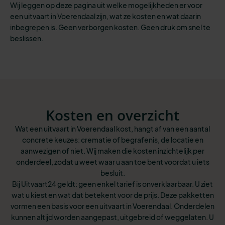
Wij leggen op deze pagina uit welke mogelijkheden er voor
een uitvaart in Voerendaal zijn, wat ze kosten en wat daarin
inbegrepen is. Geen verborgen kosten. Geen druk om snel te
beslissen.
Kosten en overzicht
Wat een uitvaart in Voerendaal kost, hangt af van een aantal
concrete keuzes: crematie of begrafenis, de locatie en
aanwezigen of niet. Wij maken die kosten inzichtelijk per
onderdeel, zodat u weet waar u aan toe bent voordat u iets
besluit.
Bij Uitvaart24 geldt: geen enkel tarief is onverklaarbaar. U ziet
wat u kiest en wat dat betekent voor de prijs. Deze pakketten
vormen een basis voor een uitvaart in Voerendaal. Onderdelen
kunnen altijd worden aangepast, uitgebreid of weggelaten. U