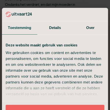
Ondanks het verdriet, en dat mijn moeder in
stilte gecremeerd wenste te worden heb ik
er een fijn gevoel bij gehad.. Bedankt voor de
goede zorgen
Toestemming
Details
Over
Patricia Geurts
Een waardig afscheid
We hadden een sfeervolle familiekamer en
Deze website maakt gebruik van cookies
hebben op een waardige manier afscheid
kunnen nemen. De medewerkers van
We gebruiken cookies om content en advertenties te
Uitvaart 24 waren vriendelijk, respectvol en ...
personaliseren, om functies voor social media te bieden
en om ons websiteverkeer te analyseren. Ook delen we
Josee
informatie over uw gebruik van onze site met onze
Uitstekende service
partners voor social media, adverteren en analyse. Deze
Zeer goede begeleiding, opbaring, crematie
partners kunnen deze gegevens combineren met andere
en nazorg. Alles tot in de puntjes verzorgt.
informatie die u aan ze heeft verstrekt of die ze hebben
Alles uit handen genomen door Uitvaart24 Wij
verzameld op basis van uw gebruik van hun services.
zijn erg tevreden
J. van Berlo
Prachtig