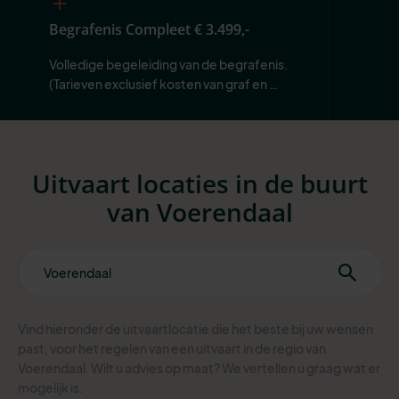
Begrafenis Compleet
€ 3.499,-
Volledige begeleiding van de begrafenis. 
(Tarieven exclusief kosten van graf en 
begraafplaats.)
Uitvaart locaties in de buurt
van Voerendaal
Vind hieronder de uitvaartlocatie die het beste bij uw wensen
past, voor het regelen van een uitvaart in de regio van
Voerendaal. Wilt u advies op maat? We vertellen u graag wat er
mogelijk is.