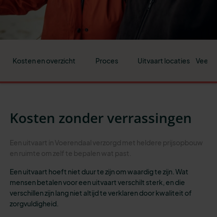
Kosten en overzicht
Proces
Uitvaart locaties
Veelge
Kosten zonder verrassingen
Een uitvaart in Voerendaal verzorgd met heldere prijsopbouw
en ruimte om zelf te bepalen wat past.
Een uitvaart hoeft niet duur te zijn om waardig te zijn. Wat
mensen betalen voor een uitvaart verschilt sterk, en die
verschillen zijn lang niet altijd te verklaren door kwaliteit of
zorgvuldigheid.