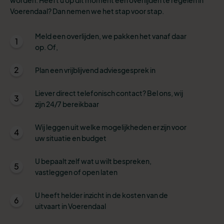
Voerendaal? Dan nemen we het stap voor stap.
Meld een overlijden, we pakken het vanaf daar
1
op. Of,
2
Plan een vrijblijvend adviesgesprek in
Liever direct telefonisch contact? Bel ons, wij
3
zijn 24/7 bereikbaar
Wij leggen uit welke mogelijkheden er zijn voor
4
uw situatie en budget
U bepaalt zelf wat u wilt bespreken,
5
vastleggen of open laten
U heeft helder inzicht in de kosten van de
6
uitvaart in Voerendaal