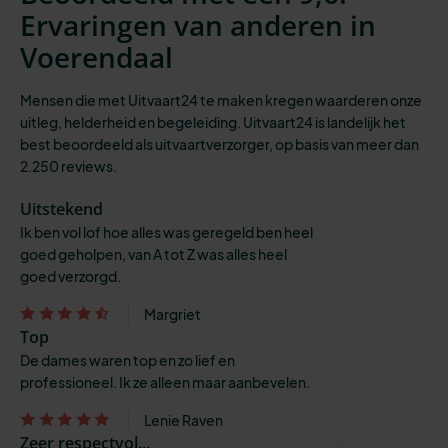
Ervaringen van anderen in
Voerendaal
Mensen die met Uitvaart24 te maken kregen waarderen onze
uitleg, helderheid en begeleiding. Uitvaart24 is landelijk het
best beoordeeld als uitvaartverzorger, op basis van meer dan
2.250 reviews.
Uitstekend
Ik ben vol lof hoe alles was geregeld ben heel
goed geholpen, van A tot Z was alles heel
goed verzorgd.
Margriet
Top
De dames waren top en zo lief en
professioneel. Ik ze alleen maar aanbevelen.
Lenie Raven
Zeer respectvol...