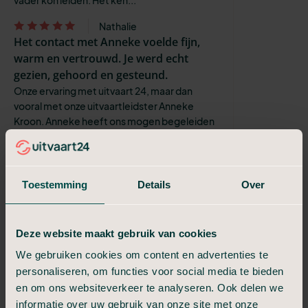
Nathalie
Het contact met Anneke voelde fijn,
warm en vertrouwd. Je werd echt
gezien, gehoord en gesteund.
Onze ervaring met uitvaart 24, maar dan
vooral met onze uitvaartleidster Anneke
Kroon. Anneke heeft ons mogen begeleiden
na het overlijden van onze moeder en om...
Romée
Probleemloos
Toestemming
Details
Over
Zeer tevreden , prima en snel geregeld ! Fijn
en attente medewerkers
Deze website maakt gebruik van cookies
Sandra Vloemans
Zeer tevreden.
We gebruiken cookies om content en advertenties te
Vanaf het eerste moment en vanaf het
personaliseren, om functies voor social media te bieden
eerste gesprek heeft ze ons geweldig
en om ons websiteverkeer te analyseren. Ook delen we
geholpen van a tot z. geduld begrip en vooral
informatie over uw gebruik van onze site met onze