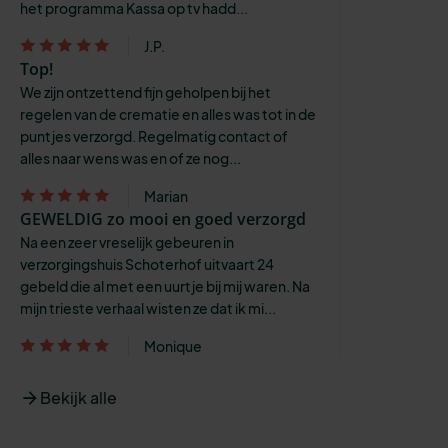
het programma Kassa op tv hadd...
J.P.
Top!
We zijn ontzettend fijn geholpen bij het
regelen van de crematie en alles was tot in de
puntjes verzorgd. Regelmatig contact of
alles naar wens was en of ze nog...
Marian
GEWELDIG zo mooi en goed verzorgd
Na een zeer vreselijk gebeuren in
verzorgingshuis Schoterhof uitvaart 24
gebeld die al met een uurtje bij mij waren. Na
mijn trieste verhaal wisten ze dat ik mi...
Monique
Bekijk alle