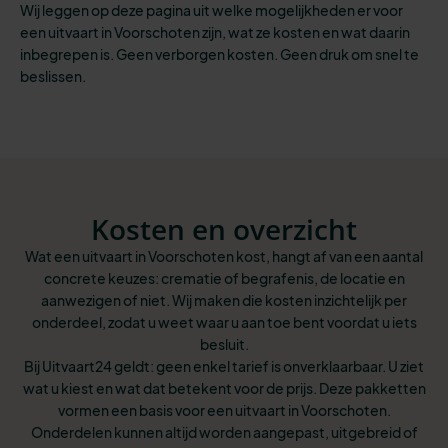
Wij leggen op deze pagina uit welke mogelijkheden er voor
een uitvaart in Voorschoten zijn, wat ze kosten en wat daarin
inbegrepen is. Geen verborgen kosten. Geen druk om snel te
beslissen.
Kosten en overzicht
Wat een uitvaart in Voorschoten kost, hangt af van een aantal
concrete keuzes: crematie of begrafenis, de locatie en
aanwezigen of niet. Wij maken die kosten inzichtelijk per
onderdeel, zodat u weet waar u aan toe bent voordat u iets
besluit.
Bij Uitvaart24 geldt: geen enkel tarief is onverklaarbaar. U ziet
wat u kiest en wat dat betekent voor de prijs. Deze pakketten
vormen een basis voor een uitvaart in Voorschoten.
Onderdelen kunnen altijd worden aangepast, uitgebreid of