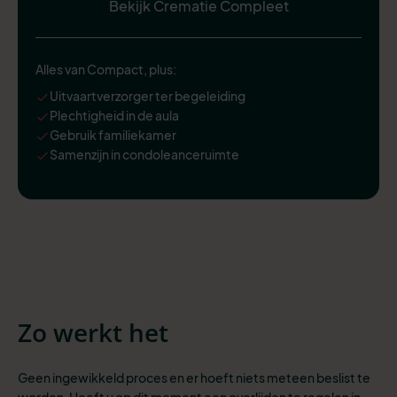
Bekijk Crematie Compleet
Alles van Compact, plus:
Uitvaartverzorger ter begeleiding
Plechtigheid in de aula
Gebruik familiekamer
Samenzijn in condoleanceruimte
Zo werkt het
Geen ingewikkeld proces en er hoeft niets meteen beslist te
worden. Heeft u op dit moment een overlijden te regelen in