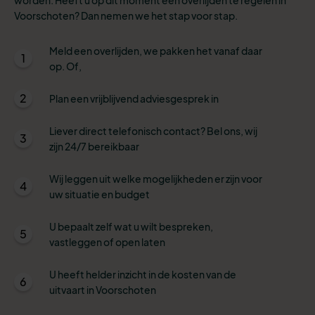
Voorschoten? Dan nemen we het stap voor stap.
Meld een overlijden, we pakken het vanaf daar
1
op. Of,
2
Plan een vrijblijvend adviesgesprek in
Liever direct telefonisch contact? Bel ons, wij
3
zijn 24/7 bereikbaar
Wij leggen uit welke mogelijkheden er zijn voor
4
uw situatie en budget
U bepaalt zelf wat u wilt bespreken,
5
vastleggen of open laten
U heeft helder inzicht in de kosten van de
6
uitvaart in Voorschoten