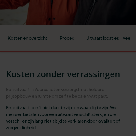
Kosten en overzicht
Proces
Uitvaart locaties
Veelge
Kosten zonder verrassingen
Een uitvaart in Voorschoten verzorgd met heldere
prijsopbouw en ruimte om zelf te bepalen wat past.
Een uitvaart hoeft niet duur te zijn om waardig te zijn. Wat
mensen betalen voor een uitvaart verschilt sterk, en die
verschillen zijn lang niet altijd te verklaren door kwaliteit of
zorgvuldigheid.