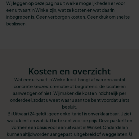
Wij leggen op deze pagina uit welke mogelijkheden er voor
een uitvaart in Winkel zijn, wat ze kosten en wat daarin
inbegrepen is. Geen verborgen kosten. Geen druk om snel te
beslissen.
Kosten en overzicht
Wat een uitvaart in Winkel kost, hangt af van een aantal
concrete keuzes: crematie of begrafenis, de locatie en
aanwezigen of niet. Wij maken die kosten inzichtelijk per
onderdeel, zodat u weet waar u aan toe bent voordat u iets
besluit.
Bij Uitvaart24 geldt: geen enkel tarief is onverklaarbaar. U ziet
wat u kiest en wat dat betekent voor de prijs. Deze pakketten
vormen een basis voor een uitvaart in Winkel. Onderdelen
kunnen altijd worden aangepast, uitgebreid of weggelaten. U