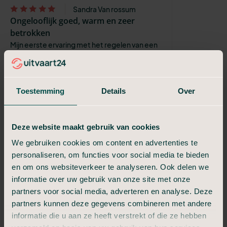
Sandra Van rossum
Ongelooflijk goed, warm en zeer
betrokken
Mijn eerste ervaring met het regelen van een
uitvaart en alles wat erbij komt kijken. Ik keek
er zeer tegenop en was er nog niet aan toe.
Na het overlijden van ...
Toestemming
Details
Over
Monique, Louisa Chapman
10
Accuraat, meedenkend en praktisch
Deze website maakt gebruik van cookies
D.
We gebruiken cookies om content en advertenties te
Voelde als warm, begripvol en een
personaliseren, om functies voor social media te bieden
luisterend oor.
en om ons websiteverkeer te analyseren. Ook delen we
Vanaf begin tot en met einde van de
informatie over uw gebruik van onze site met onze
verzorging uitvaart was het perfect geregeld.
partners voor social media, adverteren en analyse. Deze
partners kunnen deze gegevens combineren met andere
Romy Sijffers
informatie die u aan ze heeft verstrekt of die ze hebben
Fijn bedrijf, duidelijk en overzichtelijk