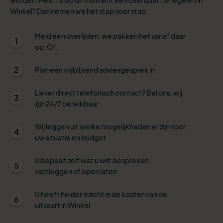
Winkel? Dan nemen we het stap voor stap.
Meld een overlijden, we pakken het vanaf daar
1
op. Of,
2
Plan een vrijblijvend adviesgesprek in
Liever direct telefonisch contact? Bel ons, wij
3
zijn 24/7 bereikbaar
Wij leggen uit welke mogelijkheden er zijn voor
4
uw situatie en budget
U bepaalt zelf wat u wilt bespreken,
5
vastleggen of open laten
U heeft helder inzicht in de kosten van de
6
uitvaart in Winkel