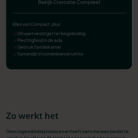
Bekijk Crematie Compleet
Alles van Compact, plus:
Uitvaartverzorger ter begeleiding
Plechtigheid in de aula
Gebruik familiekamer
Samenzijn in condoleanceruimte
Zo werkt het
Geen ingewikkeld proces en er hoeft niets meteen beslist te
worden. Heeft u op dit moment een overlijden te regelen in