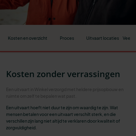
Kosten en overzicht
Proces
Uitvaart locaties
Veelge
Kosten zonder verrassingen
Een uitvaart in Winkel verzorgd met heldere prijsopbouw en
ruimte om zelf te bepalen wat past.
Een uitvaart hoeft niet duur te zijn om waardig te zijn. Wat
mensen betalen voor een uitvaart verschilt sterk, en die
verschillen zijn lang niet altijd te verklaren door kwaliteit of
zorgvuldigheid.