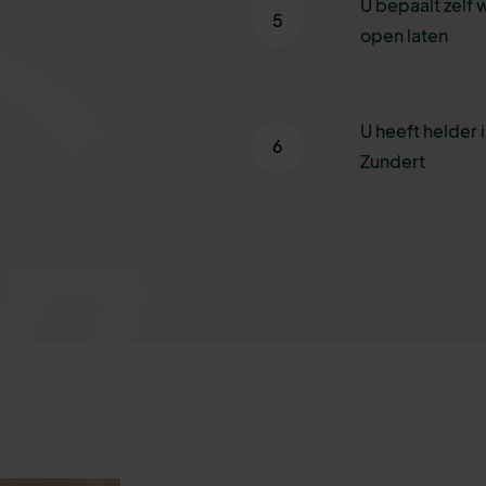
U bepaalt zelf 
5
open laten
U heeft helder i
6
Zundert