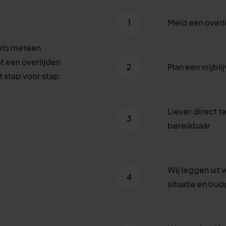
1
Meld een overl
iets meteen
t een overlijden
2
Plan een vrijbl
 stap voor stap.
Liever direct te
3
bereikbaar
Wij leggen uit 
4
situatie en bud