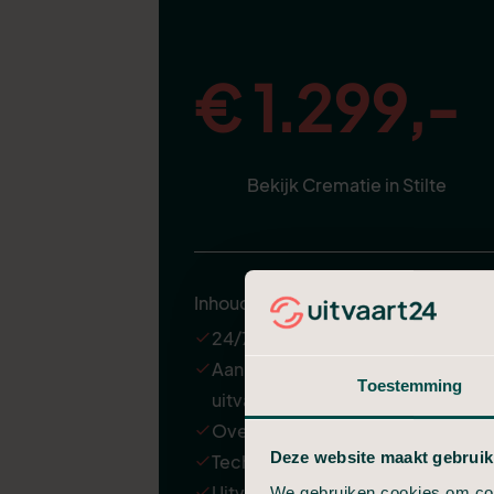
€ 1.299,-
Bekijk Crematie in Stilte
Inhoud
24/7 ondersteuning
Aannemen en regelen van de
Toestemming
uitvaart
Overbrenging van de overledene
Deze website maakt gebruik
Technische verzorging
Uitvaartkist met een kleine
We gebruiken cookies om cont