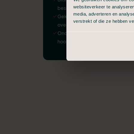
websiteverkeer te analyseren
beschadiging
media, adverteren en analys
Gekoelde bewaring van
verstrekt of die ze hebben v
overledene
Ondersteuning door
hoofdkantoor