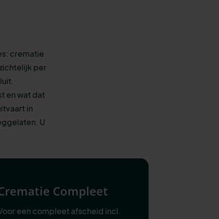
es: crematie
ichtelijk per
uit.
st en wat dat
tvaart in
eggelaten. U
Crematie Compleet
Voor een compleet afscheid incl.