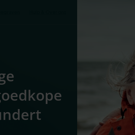
Begraven
Hulp & Over ons
ge
 goedkope
undert