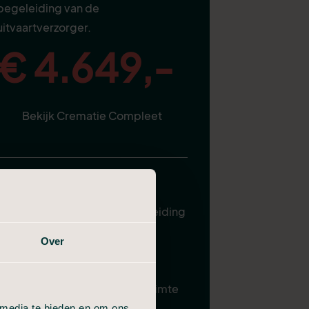
begeleiding van de
uitvaartverzorger.
€ 4.649,-
Bekijk Crematie Compleet
Alles van Compact, plus:
Uitvaartverzorger ter begeleiding
Plechtigheid in de aula
Over
Gebruik familiekamer
Samenzijn in condoleanceruimte
 media te bieden en om ons