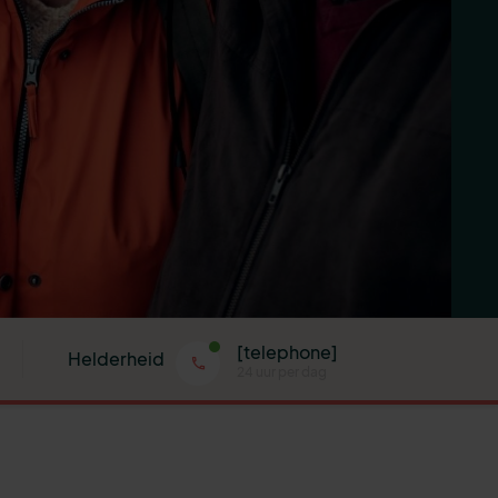
[telephone]
Helderheid
24 uur per dag