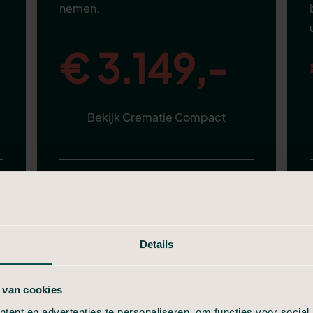
nemen.
€ 3.149,-
Bekijk Crematie Compact
Alles van in Stilte, plus:
Aangifte van overlijden
Telefonische uitvaartbespreking
Details
Volledige verzorging
 van cookies
Nette uitvaartkist
Informeel afscheid (30 min)
ent en advertenties te personaliseren, om functies voor social