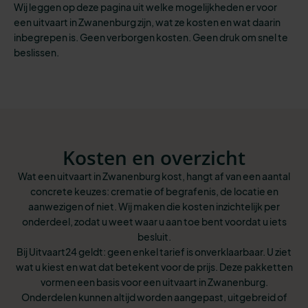
Wij leggen op deze pagina uit welke mogelijkheden er voor
een uitvaart in Zwanenburg zijn, wat ze kosten en wat daarin
inbegrepen is. Geen verborgen kosten. Geen druk om snel te
beslissen.
Kosten en overzicht
Wat een uitvaart in Zwanenburg kost, hangt af van een aantal
concrete keuzes: crematie of begrafenis, de locatie en
aanwezigen of niet. Wij maken die kosten inzichtelijk per
onderdeel, zodat u weet waar u aan toe bent voordat u iets
besluit.
Bij Uitvaart24 geldt: geen enkel tarief is onverklaarbaar. U ziet
wat u kiest en wat dat betekent voor de prijs. Deze pakketten
vormen een basis voor een uitvaart in Zwanenburg.
Onderdelen kunnen altijd worden aangepast, uitgebreid of