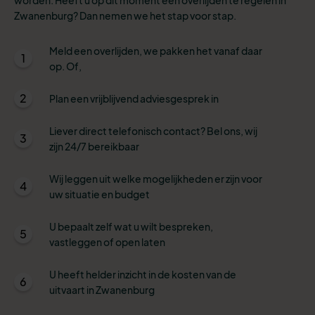
Zwanenburg? Dan nemen we het stap voor stap.
Meld een overlijden, we pakken het vanaf daar
1
op. Of,
2
Plan een vrijblijvend adviesgesprek in
Liever direct telefonisch contact? Bel ons, wij
3
zijn 24/7 bereikbaar
Wij leggen uit welke mogelijkheden er zijn voor
4
uw situatie en budget
U bepaalt zelf wat u wilt bespreken,
5
vastleggen of open laten
U heeft helder inzicht in de kosten van de
6
uitvaart in Zwanenburg