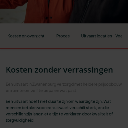
Kosten en overzicht
Proces
Uitvaart locaties
Veelge
Kosten zonder verrassingen
Een uitvaart in Zwanenburg verzorgd met heldere prijsopbouw
en ruimte om zelf te bepalen wat past.
Een uitvaart hoeft niet duur te zijn om waardig te zijn. Wat
mensen betalen voor een uitvaart verschilt sterk, en die
verschillen zijn lang niet altijd te verklaren door kwaliteit of
zorgvuldigheid.