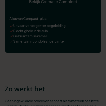
Bekijk Crematie Compleet
Alles van Compact, plus:
Uitvaartverzorger ter begeleiding
Plechtigheid in de aula
Gebruik familiekamer
Samenzijn in condoleanceruimte
Zo werkt het
Geen ingewikkeld proces en er hoeft niets meteen beslist te
worden. Heeft u op dit moment een overlijden te regelen in