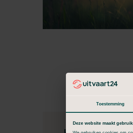
Toestemming
Deze website maakt gebruik
Heeft u een vra
We gebruiken cookies om cont