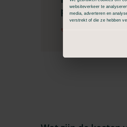
websiteverkeer te analyseren
per dag voor u 
media, adverteren en analys
verstrekt of die ze hebben v
[telephone]
contac