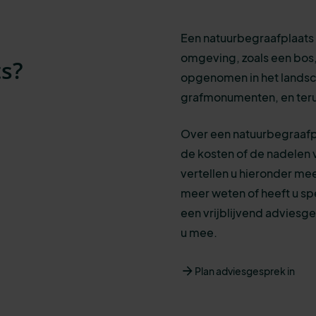
Een natuurbegraafplaats i
omgeving, zoals een bos,
s?
opgenomen in het lands
grafmonumenten, en ter
Over een natuurbegraafpl
de kosten of de nadelen 
vertellen u hieronder mee
meer weten of heeft u sp
een vrijblijvend adviesg
u mee.
Plan adviesgesprek in