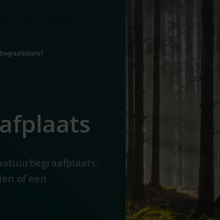
Begraven
Hulp & Over ons
rbegraafplaats?
afplaats
natuurbegraafplaats.
len of een