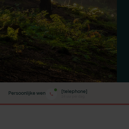
[telephone]
Persoonlijke wensen
24 uur per dag