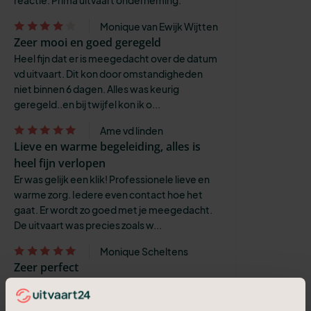
reactie. Prima uitvaart onderneming.
Monique van Ewijk Wijtten
Zeer mooi en goed geregeld
Heel fijn dat er is meegedacht over de datum
vd uitvaart. Dit kon door omstandigheden
niet binnen 6 dagen. Alles was keurig
geregeld..en bij twijfel kon ik o...
Ame vd linden
Lieve en warme begeleiding, alles is
heel fijn verlopen
Er was gelijk een klik! Professionele lieve en
warme zorg. Iedere even contact hoe het
gaat. Er wordt zo goed met je meegedacht.
De uitvaart was precies zoals w...
Monique Scheltens
Zeer perfect
Monique de uitvaartleider heeft alles perfect
geregeld en was een fijn mens om mee