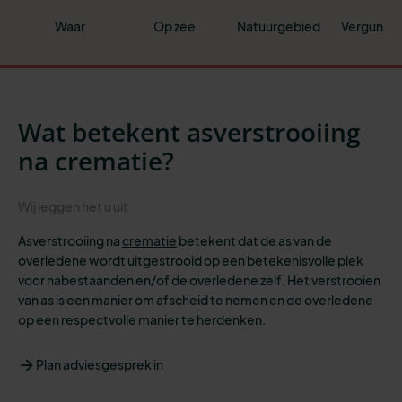
Waar
Op zee
Natuurgebied
Vergunni
Wat betekent asverstrooiing
na crematie?
Wij leggen het u uit
Asverstrooiing na
crematie
betekent dat de as van de
overledene wordt uitgestrooid op een betekenisvolle plek
voor nabestaanden en/of de overledene zelf. Het verstrooien
van as is een manier om afscheid te nemen en de overledene
op een respectvolle manier te herdenken.
Plan adviesgesprek in