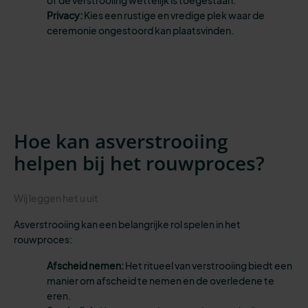
of de verstrooiing wettelijk is toegestaan.
Privacy:
Kies een rustige en vredige plek waar de
ceremonie ongestoord kan plaatsvinden.
Hoe kan asverstrooiing
helpen bij het rouwproces?
Wij leggen het u uit
Asverstrooiing kan een belangrijke rol spelen in het
rouwproces:
Afscheid nemen:
Het ritueel van verstrooiing biedt een
manier om afscheid te nemen en de overledene te
eren.