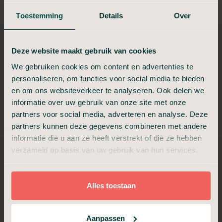
samen te werken.
Toestemming
Details
Over
Jolanda
Geweldig!!
Keurig en respectvol!
Deze website maakt gebruik van cookies
monique Rachel
We gebruiken cookies om content en advertenties te
Respect vol
personaliseren, om functies voor social media te bieden
Alles was duidelijk en de mensen respectvol.
en om ons websiteverkeer te analyseren. Ook delen we
informatie over uw gebruik van onze site met onze
M
partners voor social media, adverteren en analyse. Deze
partners kunnen deze gegevens combineren met andere
informatie die u aan ze heeft verstrekt of die ze hebben
verzameld op basis van uw gebruik van hun services.
Kunt u as verstrooien in een
natuurgebied of in het bos?
Alles toestaan
Wij leggen het u uit
Aanpassen