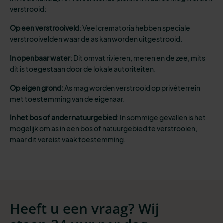
verstrooid:
Op een verstrooiveld
: Veel crematoria hebben speciale
verstrooivelden waar de as kan worden uitgestrooid.
In openbaar water
: Dit omvat rivieren, meren en de zee, mits
dit is toegestaan door de lokale autoriteiten.
Op eigen grond:
As mag worden verstrooid op privéterrein
met toestemming van de eigenaar.
In het bos of ander natuurgebied
: In sommige gevallen is het
mogelijk om as in een bos of natuurgebied te verstrooien,
maar dit vereist vaak toestemming.
Heeft u een vraag? Wij