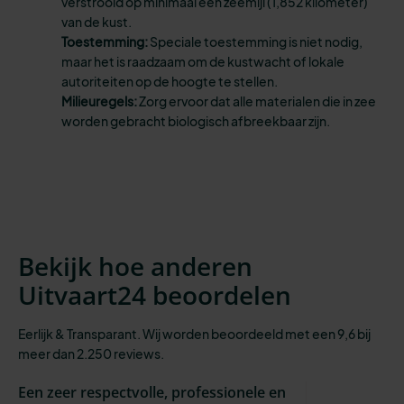
verstrooid op minimaal één zeemijl (1,852 kilometer)
van de kust.
Toestemming:
Speciale toestemming is niet nodig,
maar het is raadzaam om de kustwacht of lokale
autoriteiten op de hoogte te stellen.
Milieuregels:
Zorg ervoor dat alle materialen die in zee
worden gebracht biologisch afbreekbaar zijn.
Bekijk hoe anderen
Uitvaart24 beoordelen
Eerlijk & Transparant. Wij worden beoordeeld met een 9,6 bij
meer dan 2.250 reviews.
Een zeer respectvolle, professionele en