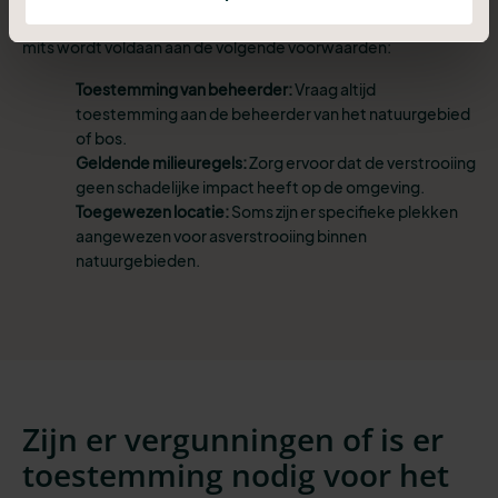
Ja, as kan worden verstrooid in een natuurgebied of in het bos,
mits wordt voldaan aan de volgende voorwaarden:
Toestemming van beheerder:
Vraag altijd
toestemming aan de beheerder van het natuurgebied
of bos.
Geldende milieuregels:
Zorg ervoor dat de verstrooiing
geen schadelijke impact heeft op de omgeving.
Toegewezen locatie:
Soms zijn er specifieke plekken
aangewezen voor asverstrooiing binnen
natuurgebieden.
Zijn er vergunningen of is er
toestemming nodig voor het