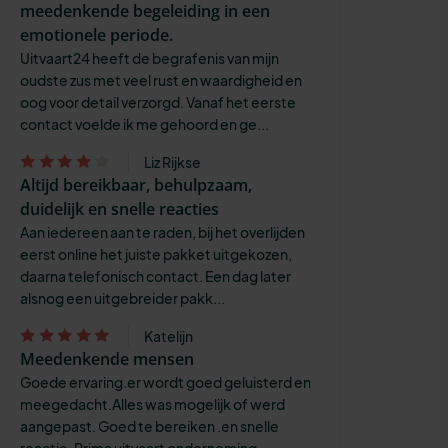
meedenkende begeleiding in een
emotionele periode.
Uitvaart24 heeft de begrafenis van mijn
oudste zus met veel rust en waardigheid en
oog voor detail verzorgd. Vanaf het eerste
contact voelde ik me gehoord en ge...
Liz Rijkse
Altijd bereikbaar, behulpzaam,
duidelijk en snelle reacties
Aan iedereen aan te raden, bij het overlijden
eerst online het juiste pakket uitgekozen,
daarna telefonisch contact. Een dag later
alsnog een uitgebreider pakk...
Katelijn
Meedenkende mensen
Goede ervaring.er wordt goed geluisterd en
meegedacht.Alles was mogelijk of werd
aangepast. Goed te bereiken .en snelle