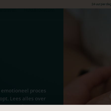
24 uur per dag persoonlijk berei
Begraven
Hulp & Over ons
n emotioneel proces
pt. Lees alles over
ng en manieren om