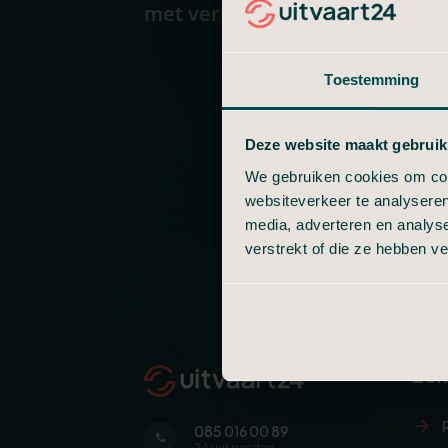
met verlies om te gaan.
Toestemming
Deze website maakt gebruik
We gebruiken cookies om cont
websiteverkeer te analyseren
media, adverteren en analys
verstrekt of die ze hebben v
Zel
085 016 00 89
24 uur per dag