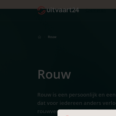
Cremeren
Rouw
Rouw
Rouw is een persoonlijk en ee
dat voor iedereen anders verloo
rouwverwerking, ondersteuni