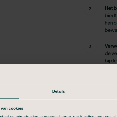
Het b
biedt
hen o
bewa
Verw
de ve
bij d
Herin
en se
posit
Details
te b
 van cookies
ent en advertenties te personaliseren, om functies voor social