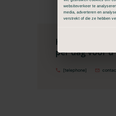
websiteverkeer te analyseren
media, adverteren en analys
verstrekt of die ze hebben v
Heeft u een vra
per dag voor u 
[telephone]
contac