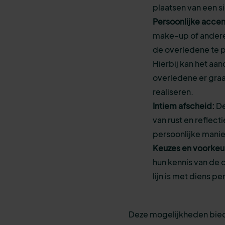
plaatsen van een s
Persoonlijke accen
make-up of andere
de overledene te pr
Hierbij kan het aa
overledene er graa
realiseren.
Intiem afscheid:
De
van rust en reflec
persoonlijke mani
Keuzes en voorkeu
hun kennis van de 
lijn is met diens p
Deze mogelijkheden bie