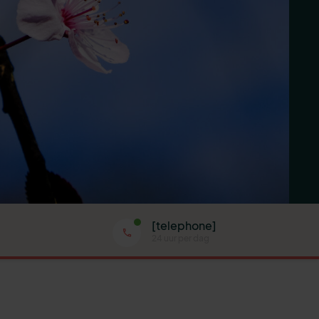
[telephone]
24 uur per dag