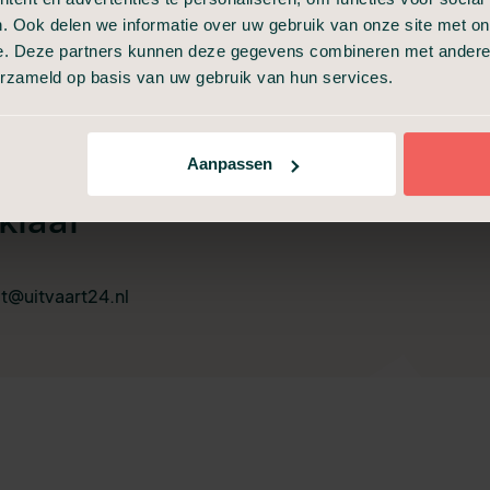
. Ook delen we informatie over uw gebruik van onze site met on
e. Deze partners kunnen deze gegevens combineren met andere i
erzameld op basis van uw gebruik van hun services.
ag? Wij staan 24 uur
Aanpassen
klaar
t@uitvaart24.nl