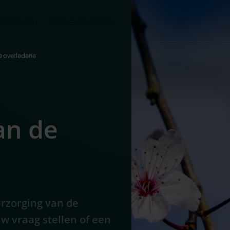
Begraven
Hulp & Over ons
e overledene
an de
erzorging van de
uw vraag stellen of een