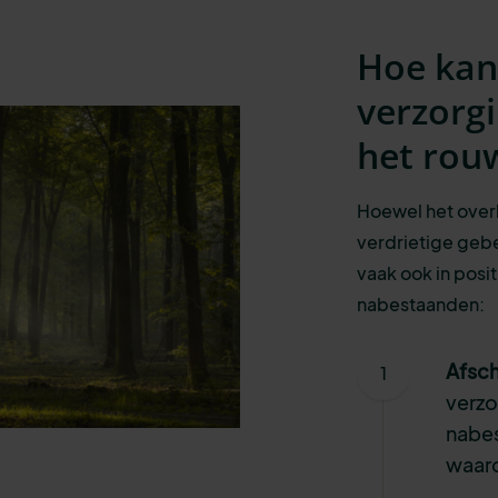
Hoe kan
verzorg
het rou
Hoewel het overl
verdrietige gebe
vaak ook in posi
nabestaanden:
Afsc
verzo
nabe
waard