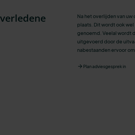
overledene
Na het overlijden van uw 
plaats. Dit wordt ook we
genoemd. Veelal wordt d
uitgevoerd door de uitva
nabestaanden ervoor om h
Plan adviesgesprek in