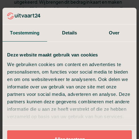
uitgekeerd. Wij brengen dit bedrag in kaart en maken
inzichtelijk hoe het zich verhoudt tot de gekozen invulling
van de uitvaart.
Naturapolis
Toestemming
Details
Over
Bij een naturapolis zijn bepaalde diensten verzekerd zoals
omschreven in de polis. Wij voeren deze diensten uit en
verrekenen ze volgens de polisvoorwaarden. Staat er een
Deze website maakt gebruik van cookies
vaste uitvoerende partij op de polis vermeld? Dan bekijken
wij hoe het beschikbare bedrag wordt vastgesteld en hoe
We gebruiken cookies om content en advertenties te
dit in uw situatie wordt toegepast.
personaliseren, om functies voor social media te bieden
en om ons websiteverkeer te analyseren. Ook delen we
In beide gevallen heeft u als polishouder de vrijheid om zelf
informatie over uw gebruik van onze site met onze
een uitvaartondernemer te kiezen. De verzekering bepaalt de
partners voor social media, adverteren en analyse. Deze
vergoeding, u bepaalt de invulling. Wij maken inzichtelijk welke
partners kunnen deze gegevens combineren met andere
bedragen beschikbaar zijn en hoe de verrekening verloopt.
informatie die u aan ze heeft verstrekt of die ze hebben
verzameld op basis van uw gebruik van hun services.