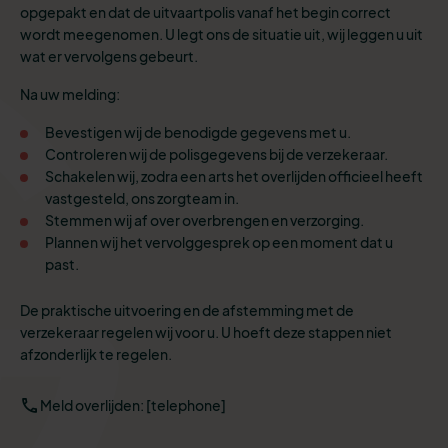
opgepakt en dat de uitvaartpolis vanaf het begin correct
wordt meegenomen. U legt ons de situatie uit, wij leggen u uit
wat er vervolgens gebeurt.
Na uw melding:
Bevestigen wij de benodigde gegevens met u.
Controleren wij de polisgegevens bij de verzekeraar.
Schakelen wij, zodra een arts het overlijden officieel heeft
vastgesteld, ons zorgteam in.
Stemmen wij af over overbrengen en verzorging.
Plannen wij het vervolggesprek op een moment dat u
past.
De praktische uitvoering en de afstemming met de
verzekeraar regelen wij voor u. U hoeft deze stappen niet
afzonderlijk te regelen.
Meld overlijden: [telephone]