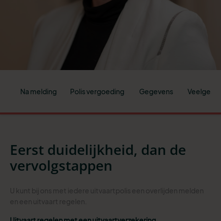
Na melding
Polis vergoeding
Gegevens
Veelgeste
Eerst duidelijkheid, dan de
vervolgstappen
U kunt bij ons met iedere uitvaartpolis een overlijden melden
en een uitvaart regelen.
Uitvaart regelen met een uitvaartverzekering