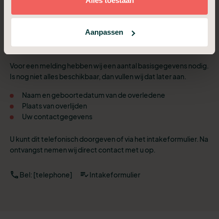
Alles toestaan
Welke gegevens
zijn nodig
Aanpassen
Niet alles hoeft direct bekend te zijn.
Voor een melding hebben wij een aantal basisgegevens nodig.
Is nog niet alles beschikbaar, dan vullen wij dat later aan.
Naam en geboortedatum van de overledene
Plaats van overlijden
Uw contactgegevens
U kunt dit telefonisch doorgeven of via het intakeformulier. Na
ontvangst nemen wij direct contact met u op.
Bel: [telephone]
Intakeformulier