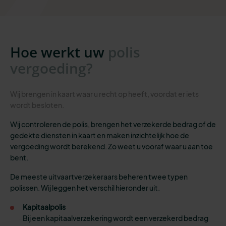
Hoe werkt uw
polis
vergoeding?
Wij brengen in kaart waar u recht op heeft, voordat er iets
wordt besloten.
Wij controleren de polis, brengen het verzekerde bedrag of de
gedekte diensten in kaart en maken inzichtelijk hoe de
vergoeding wordt berekend. Zo weet u vooraf waar u aan toe
bent.
De meeste uitvaartverzekeraars beheren twee typen
polissen. Wij leggen het verschil hieronder uit.
Kapitaalpolis
Bij een kapitaalverzekering wordt een verzekerd bedrag