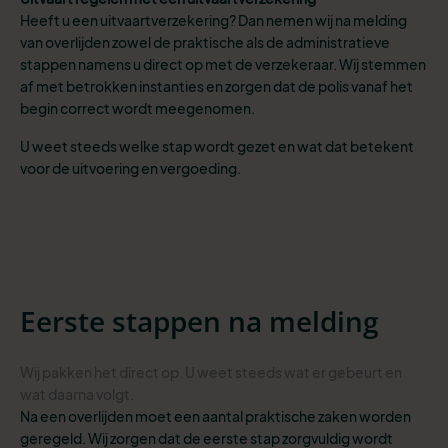
Heeft u een uitvaartverzekering? Dan nemen wij na melding
van overlijden zowel de praktische als de administratieve
stappen namens u direct op met de verzekeraar. Wij stemmen
af met betrokken instanties en zorgen dat de polis vanaf het
begin correct wordt meegenomen.
U weet steeds welke stap wordt gezet en wat dat betekent
voor de uitvoering en vergoeding.
Eerste stappen na melding
Wij pakken het direct op. U weet steeds wat er gebeurt en
wat daarna volgt.
Na een overlijden moet een aantal praktische zaken worden
geregeld. Wij zorgen dat de eerste stap zorgvuldig wordt