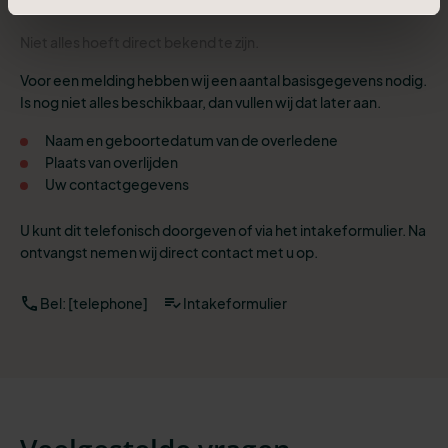
Niet alles hoeft direct bekend te zijn.
Voor een melding hebben wij een aantal basisgegevens nodig.
Is nog niet alles beschikbaar, dan vullen wij dat later aan.
Naam en geboortedatum van de overledene
Plaats van overlijden
Uw contactgegevens
U kunt dit telefonisch doorgeven of via het intakeformulier. Na
ontvangst nemen wij direct contact met u op.
Bel: [telephone]
Intakeformulier