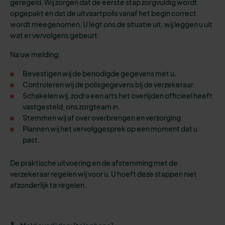
geregeld. Wij zorgen dat de eerste stap zorgvuldig wordt
opgepakt en dat de uitvaartpolis vanaf het begin correct
wordt meegenomen. U legt ons de situatie uit, wij leggen u uit
wat er vervolgens gebeurt.
Na uw melding:
Bevestigen wij de benodigde gegevens met u.
Controleren wij de polisgegevens bij de verzekeraar.
Schakelen wij, zodra een arts het overlijden officieel heeft
vastgesteld, ons zorgteam in.
Stemmen wij af over overbrengen en verzorging.
Plannen wij het vervolggesprek op een moment dat u
past.
De praktische uitvoering en de afstemming met de
verzekeraar regelen wij voor u. U hoeft deze stappen niet
afzonderlijk te regelen.