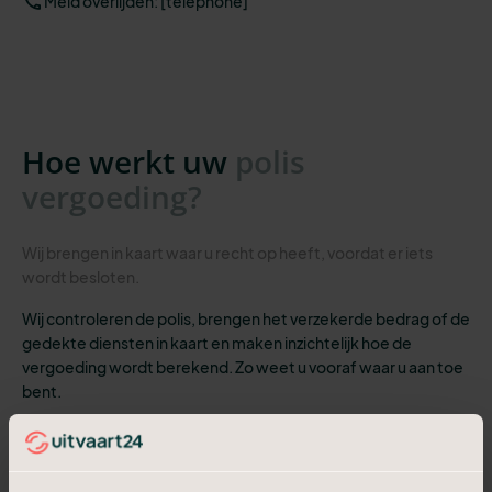
Meld overlijden: [telephone]
Hoe werkt uw
polis
vergoeding?
Wij brengen in kaart waar u recht op heeft, voordat er iets
wordt besloten.
Wij controleren de polis, brengen het verzekerde bedrag of de
gedekte diensten in kaart en maken inzichtelijk hoe de
vergoeding wordt berekend. Zo weet u vooraf waar u aan toe
bent.
Reaal, onderdeel van Athora Netherlands, is een grote
aanbieder van uitvaartverzekeringen. Reaal beheert enkel
kapitaalpolissen. Dat zijn verzekeringspolissen die een