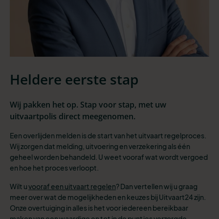
Heldere eerste stap
Wij pakken het op. Stap voor stap, met uw
uitvaartpolis direct meegenomen.
Een overlijden melden is de start van het uitvaart regelproces.
Wij zorgen dat melding, uitvoering en verzekering als één
geheel worden behandeld. U weet vooraf wat wordt vergoed
en hoe het proces verloopt.
Wilt u
vooraf een uitvaart regelen
? Dan vertellen wij u graag
meer over wat de mogelijkheden en keuzes bij Uitvaart24 zijn.
Onze overtuiging in alles is het voor iedereen bereikbaar
maken van een waardige en tot in de puntjes verzorgde