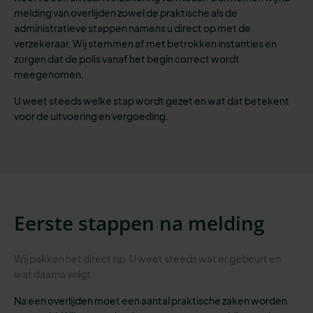
melding van overlijden zowel de praktische als de
administratieve stappen namens u direct op met de
verzekeraar. Wij stemmen af met betrokken instanties en
zorgen dat de polis vanaf het begin correct wordt
meegenomen.
U weet steeds welke stap wordt gezet en wat dat betekent
voor de uitvoering en vergoeding.
Eerste stappen na melding
Wij pakken het direct op. U weet steeds wat er gebeurt en
wat daarna volgt.
Na een overlijden moet een aantal praktische zaken worden