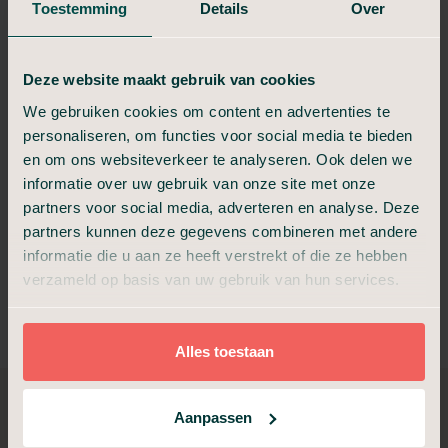
Toestemming
Details
Over
geldbedrag uitkeren om uitvaartkosten te voldoen. Hierbij
heeft u de volledige vrijheid om een uitvaartondernemer te
kiezen.
Deze website maakt gebruik van cookies
Dankzij een jarenlange ervaring met Reaal kunnen wij u direct
We gebruiken cookies om content en advertenties te
helpen bij een overlijden. Op de achtergrond regelt Uitvaart24
personaliseren, om functies voor social media te bieden
geruisloos de administratie rondom het opvragen en uit laten
en om ons websiteverkeer te analyseren. Ook delen we
keren van de verzekeringspolis.
informatie over uw gebruik van onze site met onze
Heeft u een kapitaalpolis bij Reaal? U heeft dan de volledige
partners voor social media, adverteren en analyse. Deze
vrijheid om de
uitvaart
naar wens vorm te geven. Wij helpen u
partners kunnen deze gegevens combineren met andere
graag bij het samenstellen van de perfecte uitvaart. Indien de
informatie die u aan ze heeft verstrekt of die ze hebben
waarde van de polis de
uitvaartkosten
overstijgt, dan keren wij
verzameld op basis van uw gebruik van hun services.
het surplus van de polis naderhand aan u uit.
Alles toestaan
Aanpassen
Welke gegevens
zijn nodig?