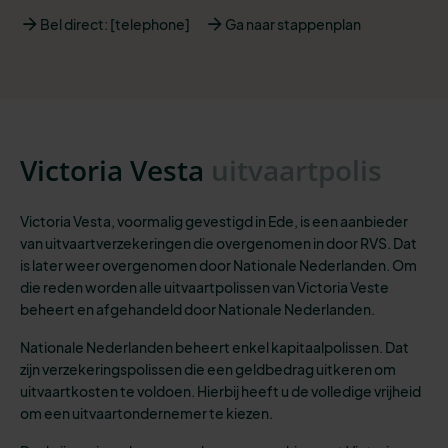
Bel direct: [telephone]
Ga naar stappenplan
Victoria Vesta
uitvaartpolis
Victoria Vesta, voormalig gevestigd in Ede, is een aanbieder
van uitvaartverzekeringen die overgenomen in door RVS. Dat
is later weer overgenomen door Nationale Nederlanden. Om
die reden worden alle uitvaartpolissen van Victoria Veste
beheert en afgehandeld door Nationale Nederlanden.
Nationale Nederlanden beheert enkel kapitaalpolissen. Dat
zijn verzekeringspolissen die een geldbedrag uitkeren om
uitvaartkosten te voldoen. Hierbij heeft u de volledige vrijheid
om een uitvaartondernemer te kiezen.