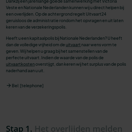
Dankzij een jarenlange goede samenwerking met Victoria
Veste en Nationale Nederlanden kunnen wij u direct helpen bij
een overlijden. Op de achtergrond regelt Uitvaart24
geruisloos de administratie rondom het opvragen en uit laten
keren van de verzekeringspolis.
Heeft u een kapitaalpolis bij Nationale Nederlanden? U heeft
dan de volledige vrijheid om de
uitvaart
naar wens vorm te
geven. Wij helpen u graag bij het samenstellen van de
perfecte uitvaart. Indien de waarde van de polis de
uitvaartkosten
overstijgt, dan keren wij het surplus van de polis
naderhand aan u uit.
Bel: [telephone]
Stap 1.
Het overlijden melden