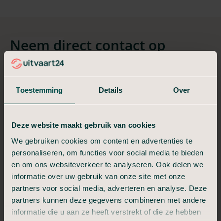
Neem direct contact op
bij een overlijden
Toestemming
Details
Over
[telephone]
Deze website maakt gebruik van cookies
We gebruiken cookies om content en advertenties te
personaliseren, om functies voor social media te bieden
Stap 2.
Eerste verzorging
en om ons websiteverkeer te analyseren. Ook delen we
informatie over uw gebruik van onze site met onze
Waardige en adequate verzorging
partners voor social media, adverteren en analyse. Deze
partners kunnen deze gegevens combineren met andere
Na het inschakelen van ons zorgteam informeren wij u over de
informatie die u aan ze heeft verstrekt of die ze hebben
tijd waarop u ons zorgteam kunt verwachten. Dit is altijd