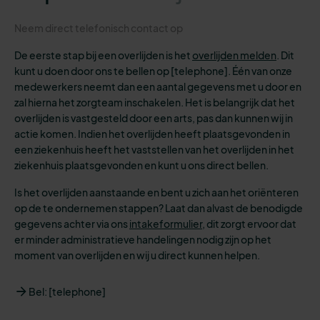
Neem direct telefonisch contact op
De eerste stap bij een overlijden is het
overlijden melden
. Dit
kunt u doen door ons te bellen op [telephone]. Één van onze
medewerkers neemt dan een aantal gegevens met u door en
zal hierna het zorgteam inschakelen. Het is belangrijk dat het
overlijden is vastgesteld door een arts, pas dan kunnen wij in
actie komen. Indien het overlijden heeft plaatsgevonden in
een ziekenhuis heeft het vaststellen van het overlijden in het
ziekenhuis plaatsgevonden en kunt u ons direct bellen.
Is het overlijden aanstaande en bent u zich aan het oriënteren
op de te ondernemen stappen? Laat dan alvast de benodigde
gegevens achter via ons
intakeformulier
, dit zorgt ervoor dat
er minder administratieve handelingen nodig zijn op het
moment van overlijden en wij u direct kunnen helpen.
Bel: [telephone]