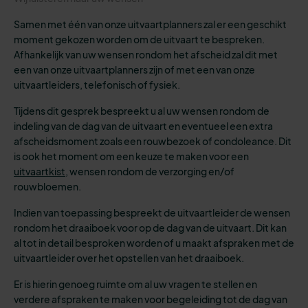
Samen met één van onze uitvaartplanners zal er een geschikt
moment gekozen worden om de uitvaart te bespreken.
Afhankelijk van uw wensen rondom het afscheid zal dit met
een van onze uitvaartplanners zijn of met een van onze
uitvaartleiders, telefonisch of fysiek.
Tijdens dit gesprek bespreekt u al uw wensen rondom de
indeling van de dag van de uitvaart en eventueel een extra
afscheidsmoment zoals een rouwbezoek of condoleance. Dit
is ook het moment om een keuze te maken voor een
uitvaartkist
, wensen rondom de verzorging en/of
rouwbloemen.
Indien van toepassing bespreekt de uitvaartleider de wensen
rondom het draaiboek voor op de dag van de uitvaart. Dit kan
al tot in detail besproken worden of u maakt afspraken met de
uitvaartleider over het opstellen van het draaiboek.
Er is hierin genoeg ruimte om al uw vragen te stellen en
verdere afspraken te maken voor begeleiding tot de dag van