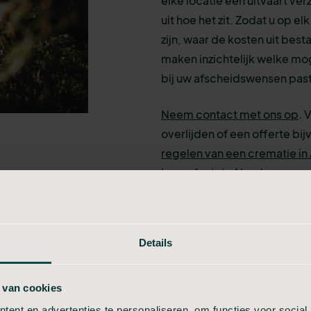
elke locatie een uitvaart ver
uit hoe het zit. Zodat u op 
zijn, waar de kosten uit best
maken inzichtelijk welke moge
bij uw afscheidswensen pas
Neem contact met ons op
. 
overlijden of een offerte bi
regelen van een crematie in
begrafenis in Almelo
.
Bel voor direct contact
24/7 persoonlijk contact
Details
 van cookies
ent en advertenties te personaliseren, om functies voor social