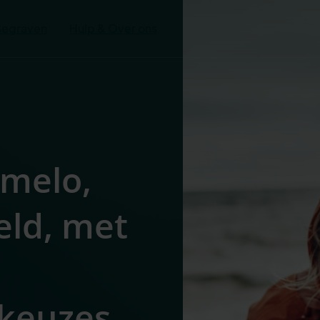
Begraven
Hulp & Over ons
lmelo,
eld, met
 keuzes