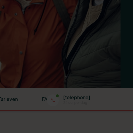
[telephone]
Tarieven
FAQ
24 uur per dag