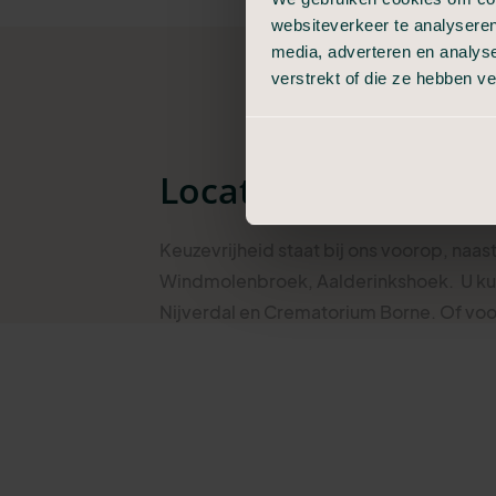
websiteverkeer te analyseren
media, adverteren en analys
verstrekt of die ze hebben v
Locaties voor een u
Keuzevrijheid staat bij ons voorop, naas
Windmolenbroek, Aalderinkshoek.
U ku
Nijverdal en Crematorium Borne. Of voo
Begraafplaats Landgoed Christinalust.
mogelijkheden.
Kijk op de kaart wat de mogelijkheden zi