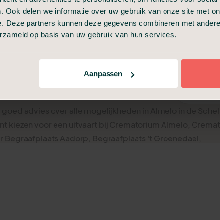
. Ook delen we informatie over uw gebruik van onze site met on
e. Deze partners kunnen deze gegevens combineren met andere i
erzameld op basis van uw gebruik van hun services.
Aanpassen
itvaart
in
Almelo
t goed advies over alle mogelijkheden in Almelo in de Schel
nt kiezen voor een uitvaart bij Crematorium Almelo, Crema
r Begraafplaats Aadorp, Begraafplaats 't Groenedael,
Ook in de regio van Almelo in Overijssel zijn er verschillende
jn in de buurt van Almelo.