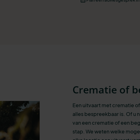
Crematie of b
Een uitvaart met crematie of
alles bespreekbaar is.
Of u 
van een crematie of een beg
stap. We weten welke mogeli