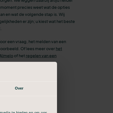
zorgen. We leggen daarbij altijd helder
elk moment precies weet wat de opties
aan en wat de volgende stap is. Wij
lijkheden er zijn; u kiest wat het beste
t.
Voor een vraag, het melden van een
jvoorbeeld. Of lees meer over
het
 Almelo
of het
regelen van een
Over
 media te bieden en om ons