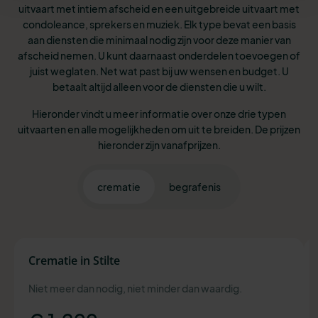
uitvaart met intiem afscheid en een uitgebreide uitvaart met
condoleance, sprekers en muziek. Elk type bevat een basis
aan diensten die minimaal nodig zijn voor deze manier van
afscheid nemen. U kunt daarnaast onderdelen toevoegen of
juist weglaten. Net wat past bij uw wensen en budget. U
betaalt altijd alleen voor de diensten die u wilt.
Hieronder vindt u meer informatie over onze drie typen
uitvaarten en alle mogelijkheden om uit te breiden. De prijzen
hieronder zijn vanafprijzen.
crematie
begrafenis
Crematie in Stilte
Niet meer dan nodig, niet minder dan waardig.