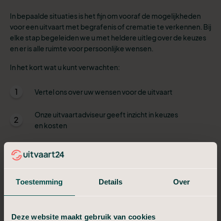
In bepaalde situaties is het fijn om vooraf de mogelijkheden
voor een uitvaart met begrafenis of crematie te verkennen. Bij
elke stap begeleiden we u met heldere uitleg over de keuzes
en er is alle ruimte voor persoonlijke wensen.
In het kort wat u kunt verwachten:
1
Vertel ons over uw wensen voor de uitvaart
Onze uitvaartadviseur geeft inzicht in keuzes
2
en kosten
3
De uitvaartwensen worden vastgelegd
Als iemand is overleden, geeft u dit aan ons
4
door
Toestemming
Details
Over
De persoon die is overleden wordt door ons
5
zorgteam verzorgd en opgebaard
Deze website maakt gebruik van cookies