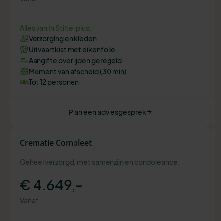
Alles van In Stilte, plus:
Verzorging en kleden
Uitvaartkist met eikenfolie
Aangifte overlijden geregeld
Moment van afscheid (30 min)
Tot 12 personen
Plan een adviesgesprek
Crematie Compleet
Geheel verzorgd, met samenzijn en condoleance.
€ 4.649,-
Vanaf