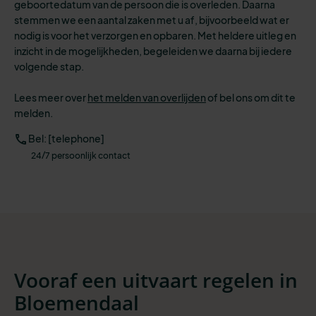
geboortedatum van de persoon die is overleden. Daarna
stemmen we een aantal zaken met u af, bijvoorbeeld wat er
nodig is voor het verzorgen en opbaren.
Met heldere uitleg en
inzicht in de mogelijkheden, begeleiden we daarna bij iedere
volgende stap.
Lees meer over
het melden van overlijden
of
bel ons om dit te
melden.
Bel: [telephone]
24/7 persoonlijk contact
Vooraf een uitvaart regelen in
Bloemendaal