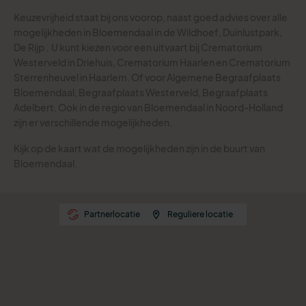
Keuzevrijheid staat bij ons voorop, naast goed advies over alle
mogelijkheden in Bloemendaal in de Wildhoef, Duinlustpark,
De Rijp .
U kunt kiezen voor een uitvaart bij Crematorium
Westerveld in Driehuis, Crematorium Haarlen en Crematorium
Sterrenheuvel in Haarlem. Of voor Algemene Begraafplaats
Bloemendaal, Begraafplaats Westerveld, Begraafplaats
Adelbert.
Ook in de regio van Bloemendaal in Noord-Holland
zijn er verschillende mogelijkheden.
Kijk op de kaart wat de mogelijkheden zijn in de buurt van
Bloemendaal.
Partnerlocatie
Reguliere locatie