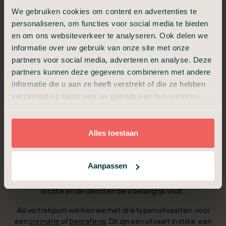
We gebruiken cookies om content en advertenties te
6
We bespreken de dag van de uitvaart
personaliseren, om functies voor social media te bieden
en om ons websiteverkeer te analyseren. Ook delen we
We verzorgen het afscheid op de locatie van
7
informatie over uw gebruik van onze site met onze
de uitvaart
partners voor social media, adverteren en analyse. Deze
partners kunnen deze gegevens combineren met andere
informatie die u aan ze heeft verstrekt of die ze hebben
verzameld op basis van uw gebruik van hun services.
Pakketten en tarieven
Alles toestaan
vergelijken
Aanpassen
De exacte kosten voor een uitvaart in Bloemendaal zijn
afhankelijk van het soort uitvaart (cremeren of begraven), de
locatie en de diensten die u belangrijk vindt.
Als vertrekpunt werken we met drie typen uitvaarten, voor
een
crematie
of
begrafenis
. Dit zijn een uitvaart in stilte, een