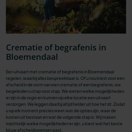
Crematie of begrafenis in
Bloemendaal
Een uitvaart met crematie of begrafenis in Bloemendaal
regelen, waarbij alles bespreekbaar is.
Of u nou kiest voor een
afscheid in de vorm van een crematie of een begrafenis, we
begeleiden u stap voor stap. We weten welke mogelijkheden
er zijn in de regio en kunnen op elke locatie een uitvaart
verzorgen. We leggen daarbij altijd helder uit hoe het zit. Zodat
u op elk moment precies weet wat de opties zijn, waar de
kosten uit bestaan en wat de volgende stap is. Wij maken
inzichtelijk welke mogelijkheden er zijn; u kiest wat het beste
bij uw afscheidswensen past.