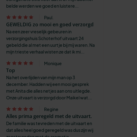
belde werden we goed en luistere...
Paul.
GEWELDIG zo mooi en goed verzorgd
Na een zeer vreselijk gebeuren in
verzorgingshuis Schoterhof uitvaart 24
gebeld die al met een uurtje bij mij waren. Na
mijn trieste verhaal wisten ze dat ik mi...
Monique
Top
Na het overlijden van mijn man op 3
december. Hadden wij een mooi gesprek
met Anita die alles netjes aan ons uitlegde.
Onze uitvaart is verzorgd door Maikel wat...
Regine
Alles prima geregeld met de uitvaart.
De familie was tevreden met de uitvaart en
dat alles heel goed geregeld was dus zijn wij
zeer tevreden met de crematie.