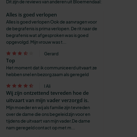
Dit zijn de reviews van anderen uit Bloemendaal:
Alles is goed verlopen
Alles is goed verlopen Ook de aanvragen voor
de begrafenis is prima verlopen. De rit naar de
begrafenis wat afgesproken was is goed
opgevolgd. Mijn vrouw was t...
Gerard
Top
Het moment dat ik communiceerd uitvaart ze
hebben snel en bezorg zaam als geregeld
I Ali
Wij zijn ontzettend tevreden hoe de
uitvaart van mijn vader verzorgd is.
Mijn moeder en wij als familie zijn tevreden
over de dame die ons begeleid zijn voor en
tijdens de uitvaart van mijn vader.De dame
nam geregeld contact op met m...