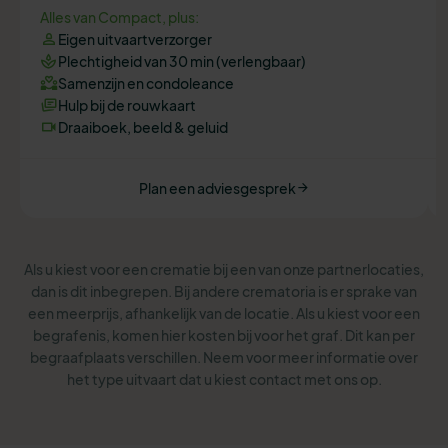
Alles van Compact, plus:
Eigen uitvaartverzorger
Plechtigheid van 30 min (verlengbaar)
Samenzijn en condoleance
Hulp bij de rouwkaart
Draaiboek, beeld & geluid
Plan een adviesgesprek
Als u kiest voor een crematie bij een van onze partnerlocaties,
dan is dit inbegrepen. Bij andere crematoria is er sprake van
een meerprijs, afhankelijk van de locatie. Als u kiest voor een
begrafenis, komen hier kosten bij voor het graf. Dit kan per
begraafplaats verschillen. Neem voor meer informatie over
het type uitvaart dat u kiest contact met ons op.