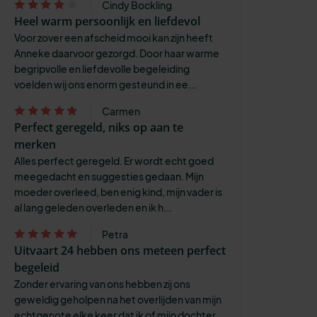
Cindy Bockling
Heel warm persoonlijk en liefdevol
Voor zover een afscheid mooi kan zijn heeft
Anneke daarvoor gezorgd. Door haar warme
begripvolle en liefdevolle begeleiding
voelden wij ons enorm gesteund in ee...
Carmen
Perfect geregeld, niks op aan te
merken
Alles perfect geregeld. Er wordt echt goed
meegedacht en suggesties gedaan. Mijn
moeder overleed, ben enig kind, mijn vader is
al lang geleden overleden en ik h...
Petra
Uitvaart 24 hebben ons meteen perfect
begeleid
Zonder ervaring van ons hebben zij ons
geweldig geholpen na het overlijden van mijn
echtgenote elke keer dat ik of mijn dochter