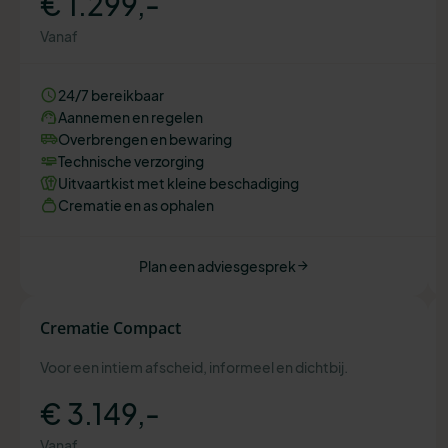
€ 1.299,-
Vanaf
24/7 bereikbaar
Aannemen en regelen
Overbrengen en bewaring
Technische verzorging
Uitvaartkist met kleine beschadiging
Crematie en as ophalen
Plan een adviesgesprek
Crematie Compact
Voor een intiem afscheid, informeel en dichtbij.
€ 3.149,-
Vanaf