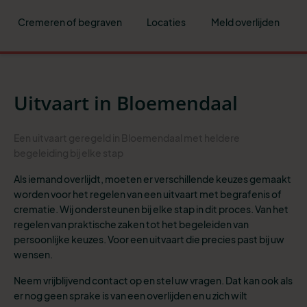
Cremeren of begraven
Locaties
Meld overlijden
Uitvaart in Bloemendaal
Een uitvaart geregeld in Bloemendaal met heldere
begeleiding bij elke stap
Als iemand overlijdt, moeten er verschillende keuzes gemaakt
worden voor het regelen van een uitvaart met begrafenis of
crematie. Wij ondersteunen bij elke stap in dit proces. Van het
regelen van praktische zaken tot het begeleiden van
persoonlijke keuzes. Voor een uitvaart die precies past bij uw
wensen.
Neem vrijblijvend contact op en stel uw vragen. Dat kan ook als
er nog geen sprake is van een overlijden en u zich wilt