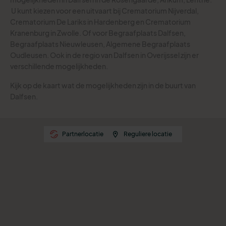
U kunt kiezen voor een uitvaart bij Crematorium Nijverdal,
Crematorium De Lariks in Hardenberg en Crematorium
Kranenburg in Zwolle. Of voor Begraafplaats Dalfsen,
Begraafplaats Nieuwleusen, Algemene Begraafplaats
Oudleusen.
Ook in de regio van Dalfsen in Overijssel zijn er
verschillende mogelijkheden.
Kijk op de kaart wat de mogelijkheden zijn in de buurt van
Dalfsen.
Partnerlocatie
Reguliere locatie