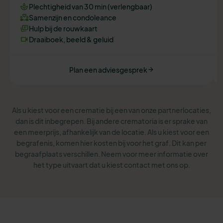
Plechtigheid van 30 min (verlengbaar)
Samenzijn en condoleance
Hulp bij de rouwkaart
Draaiboek, beeld & geluid
Plan een adviesgesprek
Als u kiest voor een crematie bij een van onze partnerlocaties,
dan is dit inbegrepen. Bij andere crematoria is er sprake van
een meerprijs, afhankelijk van de locatie. Als u kiest voor een
begrafenis, komen hier kosten bij voor het graf. Dit kan per
begraafplaats verschillen. Neem voor meer informatie over
het type uitvaart dat u kiest contact met ons op.