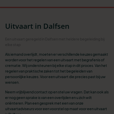
Uitvaart in Dalfsen
Een uitvaart geregeld in Dalfsen met heldere begeleiding bij
elke stap
Als iemand overlijdt, moeten er verschillende keuzes gemaakt
worden voor het regelen van een uitvaart met begrafenis of
crematie. Wij ondersteunen bij elke stap in dit proces. Van het
regelen van praktische zaken tot het begeleiden van
persoonlijke keuzes. Voor een uitvaart die precies past bij uw
wensen.
Neem vrijblijvend contact op en stel uw vragen. Dat kan ook als
er nog geen sprake is van een overlijden en u zich wilt
oriënteren. Plan een gesprek met een van onze
uitvaartadviseurs voor een voorstel op maat voor een uitvaart