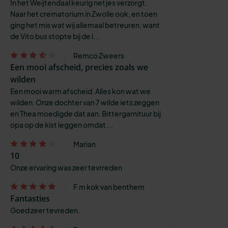
In het Weijtendaal keurig netjes verzorgt.
Naar het crematorium in Zwolle ook, en toen
ging het mis wat wij allemaal betreuren, want
de Vito bus stopte bij de l...
Remco Zweers
Een mooi afscheid, precies zoals we
wilden
Een mooi warm afscheid. Alles kon wat we
wilden. Onze dochter van 7 wilde iets zeggen
en Thea moedigde dat aan. Bittergarnituur bij
opa op de kist leggen omdat ...
Marian
10
Onze ervaring was zeer tevrreden
F.m kok van benthem
Fantasties
Goed zeer tevreden.