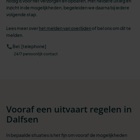
nodig is voor het verzorgen en opbaren.
Met heldere uitleg en
inzicht in de mogelijkheden, begeleiden we daarna bij iedere
volgende stap.
Lees meer over
het melden van overlijden
of
bel ons om dit te
melden.
Bel: [telephone]
24/7 persoonlijk contact
Vooraf een uitvaart regelen in
Dalfsen
In bepaalde situaties is het fijn om vooraf de mogelijkheden