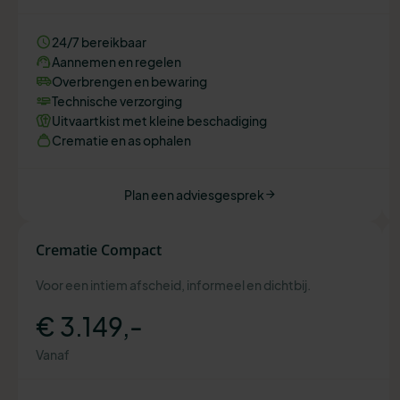
24/7 bereikbaar
Aannemen en regelen
Overbrengen en bewaring
Technische verzorging
Uitvaartkist met kleine beschadiging
Crematie en as ophalen
Plan een adviesgesprek
Crematie Compact
Voor een intiem afscheid, informeel en dichtbij.
€ 3.149,-
Vanaf