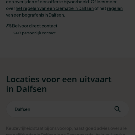
een overlijden of een offerte bijvoorbeeld. Of lees meer
over
het regelen van een crematie in Dalfsen
of het
regelen
van een begrafenis in Dalfsen
.
Bel voor direct contact
24/7 persoonlijk contact
Locaties voor een uitvaart
in
Dalfsen
Keuzevrijheid staat bij ons voorop, naast goed advies over alle
mogelijkheden in Dalfsen in de Rosengaarde, Ankum, Lenthe.