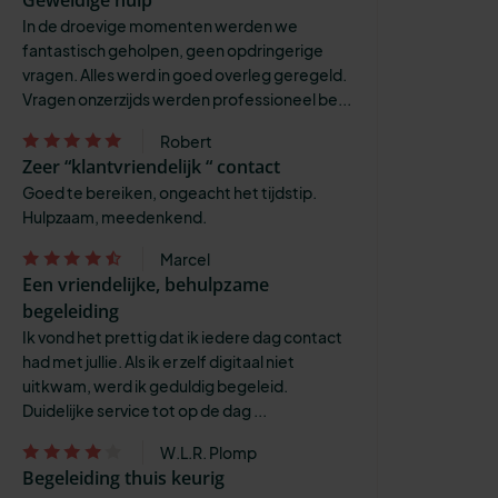
In de droevige momenten werden we
fantastisch geholpen, geen opdringerige
vragen. Alles werd in goed overleg geregeld.
Vragen onzerzijds werden professioneel be...
Robert
Zeer “klantvriendelijk “ contact
Goed te bereiken, ongeacht het tijdstip.
Hulpzaam, meedenkend.
Marcel
Een vriendelijke, behulpzame
begeleiding
Ik vond het prettig dat ik iedere dag contact
had met jullie. Als ik er zelf digitaal niet
uitkwam, werd ik geduldig begeleid.
Duidelijke service tot op de dag ...
W.L.R. Plomp
Begeleiding thuis keurig