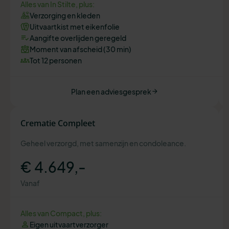
Alles van In Stilte, plus:
Verzorging en kleden
Uitvaartkist met eikenfolie
Aangifte overlijden geregeld
Moment van afscheid (30 min)
Tot 12 personen
Plan een adviesgesprek
Crematie Compleet
Geheel verzorgd, met samenzijn en condoleance.
€ 4.649,-
Vanaf
Alles van Compact, plus:
Eigen uitvaartverzorger