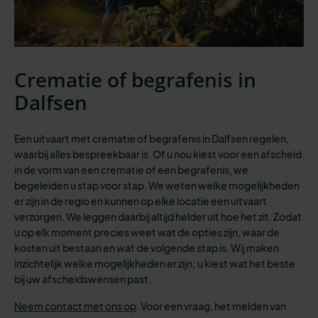
Crematie of begrafenis in
Dalfsen
Een uitvaart met crematie of begrafenis in Dalfsen regelen,
waarbij alles bespreekbaar is.
Of u nou kiest voor een afscheid
in de vorm van een crematie of een begrafenis, we
begeleiden u stap voor stap. We weten welke mogelijkheden
er zijn in de regio en kunnen op elke locatie een uitvaart
verzorgen. We leggen daarbij altijd helder uit hoe het zit. Zodat
u op elk moment precies weet wat de opties zijn, waar de
kosten uit bestaan en wat de volgende stap is. Wij maken
inzichtelijk welke mogelijkheden er zijn; u kiest wat het beste
bij uw afscheidswensen past.
Neem contact met ons op
. Voor een vraag, het melden van