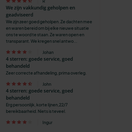
R
We zijn vakkundig geholpen en
geadviseerd
We zijn zeer goed geholpen. Ze dachten mee
en waren bereid om bij elke nieuwe situatie
ons te woord te staan. Ze waren open en
transparant. We kregen snel antwo...
Johan
4 sterren: goede service, goed
behandeld
Zeer correcte afhandeling, prima overleg.
John
4 sterren: goede service, goed
behandeld
Erg persoonlijk, korte lijnen,22/7
bereikbaarheid. Niets is teveel.
Ingur