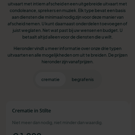
uitvaart met intiem afscheid en een uitgebreide uitvaart met
condoleance, sprekers en muziek. Elk type bevat een basis
aan diensten die minimaal nodig zijn voor deze manier van
afscheid nemen. U kunt daarnaast onderdelen toevoegen of
juist weglaten. Net wat past bij uw wensen en budget. U
betaalt altijd alleen voor de diensten die u wilt.
Hieronder vindt u meer informatie over onze drie typen
uitvaarten en alle mogelijkheden om uit te breiden. De prijzen
hieronder zijn vanafprijzen.
crematie
begrafenis
Crematie in Stilte
Niet meer dan nodig, niet minder dan waardig.