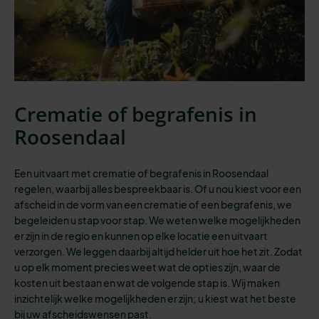
Crematie of begrafenis in
Roosendaal
Een uitvaart met crematie of begrafenis in Roosendaal
regelen, waarbij alles bespreekbaar is.
Of u nou kiest voor een
afscheid in de vorm van een crematie of een begrafenis, we
begeleiden u stap voor stap. We weten welke mogelijkheden
er zijn in de regio en kunnen op elke locatie een uitvaart
verzorgen. We leggen daarbij altijd helder uit hoe het zit. Zodat
u op elk moment precies weet wat de opties zijn, waar de
kosten uit bestaan en wat de volgende stap is. Wij maken
inzichtelijk welke mogelijkheden er zijn; u kiest wat het beste
bij uw afscheidswensen past.