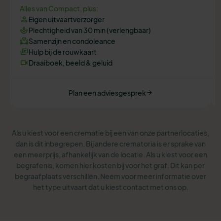
Alles van Compact, plus:
Eigen uitvaartverzorger
Plechtigheid van 30 min (verlengbaar)
Samenzijn en condoleance
Hulp bij de rouwkaart
Draaiboek, beeld & geluid
Plan een adviesgesprek
Als u kiest voor een crematie bij een van onze partnerlocaties,
dan is dit inbegrepen. Bij andere crematoria is er sprake van
een meerprijs, afhankelijk van de locatie. Als u kiest voor een
begrafenis, komen hier kosten bij voor het graf. Dit kan per
begraafplaats verschillen. Neem voor meer informatie over
het type uitvaart dat u kiest contact met ons op.