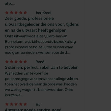
afsc...
Jan-Karel
Zeer goede, professionele
uitvaartbegeleider die ons voor, tijdens
en na de uitvaart heeft geholpen.
Onze uitvaartbegeleider, Gert-Jan van
Bennekom, was bij het eerste bezoek al erg
professioneel bezig. Stuurde bij daar waar
nodig om aan ieders wensen voor de d...
René
5 sterren: perfect, zeker aan te bevelen
Wij hadden van te voren de
persoonsgegevens en wensen al ingevuld en
toen het overlijden aan de orde was, hadden
we weinig vragen te beantwoorden. Onze
keuze wa...
Els
4 sterren: goede service, goed