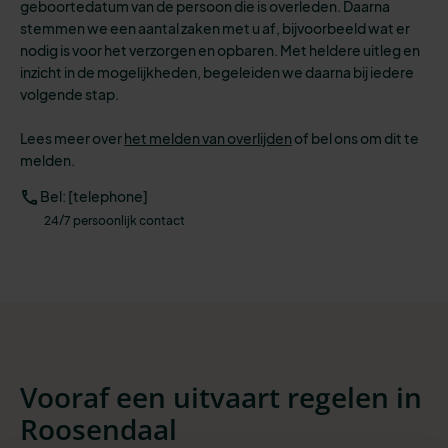
geboortedatum van de persoon die is overleden. Daarna
stemmen we een aantal zaken met u af, bijvoorbeeld wat er
nodig is voor het verzorgen en opbaren.
Met heldere uitleg en
inzicht in de mogelijkheden, begeleiden we daarna bij iedere
volgende stap.
Lees meer over
het melden van overlijden
of
bel ons om dit te
melden.
Bel: [telephone]
24/7 persoonlijk contact
Vooraf een uitvaart regelen in
Roosendaal