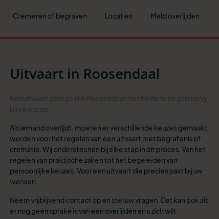
Cremeren of begraven
Locaties
Meld overlijden
Uitvaart in Roosendaal
Een uitvaart geregeld in Roosendaal met heldere begeleiding
bij elke stap
Als iemand overlijdt, moeten er verschillende keuzes gemaakt
worden voor het regelen van een uitvaart met begrafenis of
crematie. Wij ondersteunen bij elke stap in dit proces. Van het
regelen van praktische zaken tot het begeleiden van
persoonlijke keuzes. Voor een uitvaart die precies past bij uw
wensen.
Neem vrijblijvend contact op en stel uw vragen. Dat kan ook als
er nog geen sprake is van een overlijden en u zich wilt