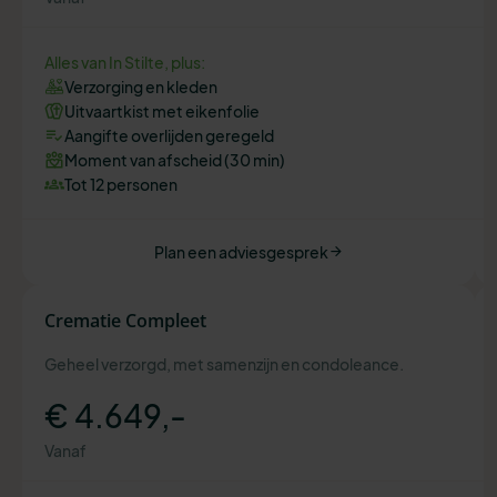
Alles van In Stilte, plus:
Verzorging en kleden
Uitvaartkist met eikenfolie
Aangifte overlijden geregeld
Moment van afscheid (30 min)
Tot 12 personen
Plan een adviesgesprek
Crematie Compleet
Geheel verzorgd, met samenzijn en condoleance.
€ 4.649,-
Vanaf