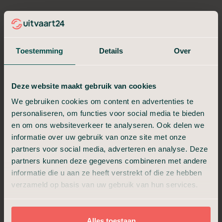
In bepaalde situaties is het fijn om vooraf de mogelijkheden
voor een uitvaart met begrafenis of crematie te verkennen. Bij
elke stap begeleiden we u met heldere uitleg over de keuzes
en er is alle ruimte voor persoonlijke wensen.
Toestemming
Details
Over
In het kort wat u kunt verwachten:
Deze website maakt gebruik van cookies
1
Vertel ons over uw wensen voor de uitvaart
We gebruiken cookies om content en advertenties te
personaliseren, om functies voor social media te bieden
Onze uitvaartadviseur geeft inzicht in keuzes
2
en om ons websiteverkeer te analyseren. Ook delen we
en kosten
informatie over uw gebruik van onze site met onze
3
De uitvaartwensen worden vastgelegd
partners voor social media, adverteren en analyse. Deze
partners kunnen deze gegevens combineren met andere
Als iemand is overleden, geeft u dit aan ons
informatie die u aan ze heeft verstrekt of die ze hebben
4
door
verzameld op basis van uw gebruik van hun services.
De persoon die is overleden wordt door ons
5
zorgteam verzorgd en opgebaard
Alles toestaan