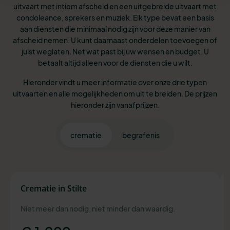
uitvaart met intiem afscheid en een uitgebreide uitvaart met
condoleance, sprekers en muziek. Elk type bevat een basis
aan diensten die minimaal nodig zijn voor deze manier van
afscheid nemen. U kunt daarnaast onderdelen toevoegen of
juist weglaten. Net wat past bij uw wensen en budget. U
betaalt altijd alleen voor de diensten die u wilt.
Hieronder vindt u meer informatie over onze drie typen
uitvaarten en alle mogelijkheden om uit te breiden. De prijzen
hieronder zijn vanafprijzen.
crematie
begrafenis
Crematie in Stilte
Niet meer dan nodig, niet minder dan waardig.