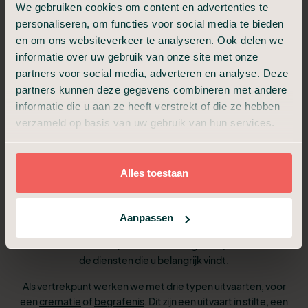
We gebruiken cookies om content en advertenties te
6
We bespreken de dag van de uitvaart
personaliseren, om functies voor social media te bieden
en om ons websiteverkeer te analyseren. Ook delen we
We verzorgen het afscheid op de locatie van
informatie over uw gebruik van onze site met onze
7
de uitvaart
partners voor social media, adverteren en analyse. Deze
partners kunnen deze gegevens combineren met andere
informatie die u aan ze heeft verstrekt of die ze hebben
verzameld op basis van uw gebruik van hun services.
Pakketten en tarieven
Alles toestaan
vergelijken
Aanpassen
De exacte kosten voor een uitvaart in Teylingen zijn afhankelijk
van het soort uitvaart (cremeren of begraven), de locatie en
de diensten die u belangrijk vindt.
Als vertrekpunt werken we met drie typen uitvaarten, voor
een
crematie
of
begrafenis
. Dit zijn een uitvaart in stilte, een