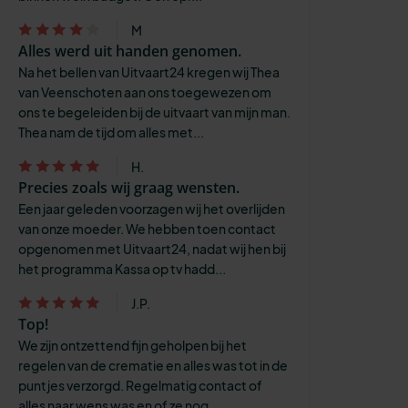
M
Alles werd uit handen genomen.
Na het bellen van Uitvaart24 kregen wij Thea
van Veenschoten aan ons toegewezen om
ons te begeleiden bij de uitvaart van mijn man.
Thea nam de tijd om alles met...
H.
Precies zoals wij graag wensten.
Een jaar geleden voorzagen wij het overlijden
van onze moeder. We hebben toen contact
opgenomen met Uitvaart24, nadat wij hen bij
het programma Kassa op tv hadd...
J.P.
Top!
We zijn ontzettend fijn geholpen bij het
regelen van de crematie en alles was tot in de
puntjes verzorgd. Regelmatig contact of
alles naar wens was en of ze nog...