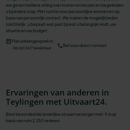
we geven heldere uitleg over kosten en keuzes en begeleiden
u bij iedere stap.
Met ruimte voor persoonlijke wensen en op
basis van persoonlijk contact. We maken de mogelijkheden
inzichtelijk;
u bepaalt wat past bij wat u belangrijk vindt, uw
situatie en uw budget.
Plan adviesgesprek in
Bel voor direct contact
We zijn 24/7 bereikbaar
Ervaringen van anderen in
Teylingen met Uitvaart24.
Best beoordeelde landelijke uitvaartverzorger met: 9,6 op
basis van ruim 2.250 reviews.