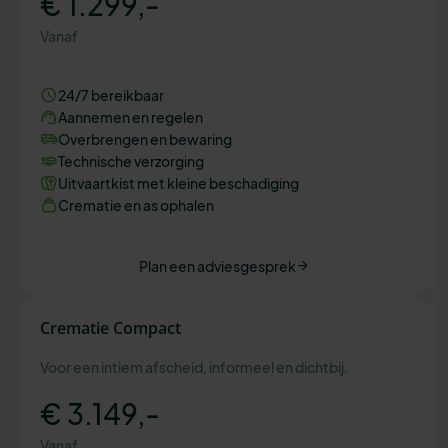
€ 1.299,-
Vanaf
24/7 bereikbaar
Aannemen en regelen
Overbrengen en bewaring
Technische verzorging
Uitvaartkist met kleine beschadiging
Crematie en as ophalen
Plan een adviesgesprek
Crematie Compact
Voor een intiem afscheid, informeel en dichtbij.
€ 3.149,-
Vanaf