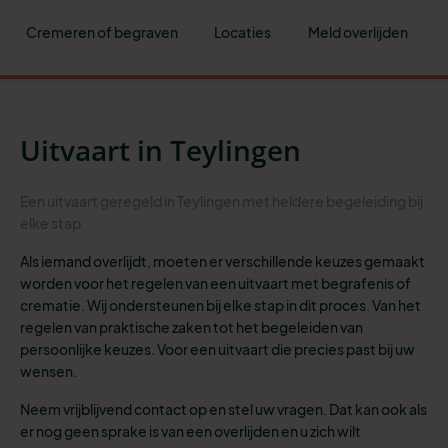
Cremeren of begraven
Locaties
Meld overlijden
Uitvaart in Teylingen
Een uitvaart geregeld in Teylingen met heldere begeleiding bij
elke stap
Als iemand overlijdt, moeten er verschillende keuzes gemaakt
worden voor het regelen van een uitvaart met begrafenis of
crematie. Wij ondersteunen bij elke stap in dit proces. Van het
regelen van praktische zaken tot het begeleiden van
persoonlijke keuzes. Voor een uitvaart die precies past bij uw
wensen.
Neem vrijblijvend contact op en stel uw vragen. Dat kan ook als
er nog geen sprake is van een overlijden en u zich wilt