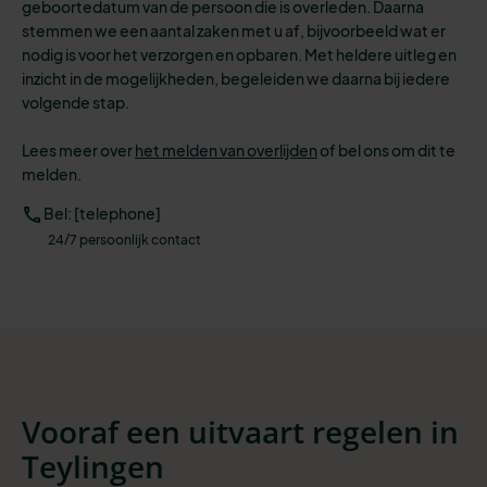
geboortedatum van de persoon die is overleden. Daarna
stemmen we een aantal zaken met u af, bijvoorbeeld wat er
nodig is voor het verzorgen en opbaren.
Met heldere uitleg en
inzicht in de mogelijkheden, begeleiden we daarna bij iedere
volgende stap.
Lees meer over
het melden van overlijden
of
bel ons om dit te
melden.
Bel: [telephone]
24/7 persoonlijk contact
Vooraf een uitvaart regelen in
Teylingen