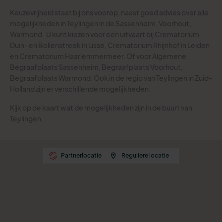
Keuzevrijheid staat bij ons voorop, naast goed advies over alle
mogelijkheden in Teylingen in de Sassenheim, Voorhout,
Warmond.
U kunt kiezen voor een uitvaart bij Crematorium
Duin- en Bollenstreek in Lisse, Crematorium Rhijnhof in Leiden
en Crematorium Haarlemmermeer. Of voor Algemene
Begraafplaats Sassenheim, Begraafplaats Voorhout,
Begraafplaats Warmond.
Ook in de regio van Teylingen in Zuid-
Holland zijn er verschillende mogelijkheden.
Kijk op de kaart wat de mogelijkheden zijn in de buurt van
Teylingen.
Partnerlocatie
Reguliere locatie