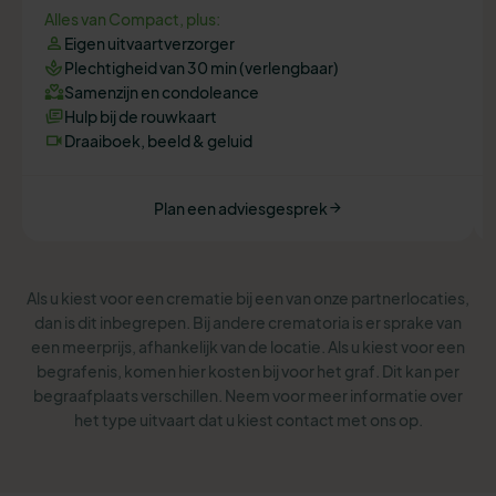
Alles van Compact, plus:
Eigen uitvaartverzorger
Plechtigheid van 30 min (verlengbaar)
Samenzijn en condoleance
Hulp bij de rouwkaart
Draaiboek, beeld & geluid
Plan een adviesgesprek
Als u kiest voor een crematie bij een van onze partnerlocaties,
dan is dit inbegrepen. Bij andere crematoria is er sprake van
een meerprijs, afhankelijk van de locatie. Als u kiest voor een
begrafenis, komen hier kosten bij voor het graf. Dit kan per
begraafplaats verschillen. Neem voor meer informatie over
het type uitvaart dat u kiest contact met ons op.