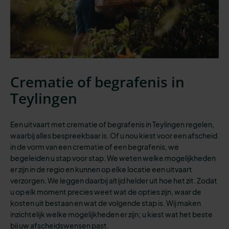
Crematie of begrafenis in
Teylingen
Een uitvaart met crematie of begrafenis in Teylingen regelen,
waarbij alles bespreekbaar is.
Of u nou kiest voor een afscheid
in de vorm van een crematie of een begrafenis, we
begeleiden u stap voor stap. We weten welke mogelijkheden
er zijn in de regio en kunnen op elke locatie een uitvaart
verzorgen. We leggen daarbij altijd helder uit hoe het zit. Zodat
u op elk moment precies weet wat de opties zijn, waar de
kosten uit bestaan en wat de volgende stap is. Wij maken
inzichtelijk welke mogelijkheden er zijn; u kiest wat het beste
bij uw afscheidswensen past.