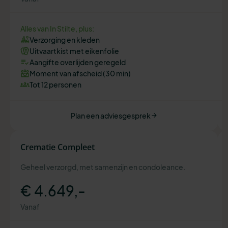
Alles van In Stilte, plus:
Verzorging en kleden
Uitvaartkist met eikenfolie
Aangifte overlijden geregeld
Moment van afscheid (30 min)
Tot 12 personen
Plan een adviesgesprek
Crematie Compleet
Geheel verzorgd, met samenzijn en condoleance.
€ 4.649,-
Vanaf