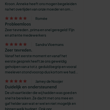
Kroon. Anneke heeft ons mogen begeleiden
na het overlijden van onze moeder en om...
Romée
Probleemloos
Zeer tevreden , prima en snel geregeld ! Fijn
en attente medewerkers
Sandra Vloemans
Zeer tevreden.
Vanaf het eerste moment en vanaf het
eerste gesprek heeft ze ons geweldig
geholpen van a tot z. geduld begrip en vooral
meeleven stond voorop dus kortom we had...
Jamey de Nooijer
Duidelijk en ondersteunend
De uitvaartleider die wij hadden was goed en
snel te bereiken. Ze dacht met ons mee en
gaf helder aan wat er wel en niet mogelijk en
binnen welk budget. Ook opr...