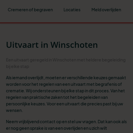
Cremeren of begraven
Locaties
Meld overlijden
Uitvaart in Winschoten
Een uitvaart geregeld in Winschoten met heldere begeleiding
bij elke stap
Als iemand overlijdt, moeten er verschillende keuzes gemaakt
worden voor het regelen van een uitvaart met begrafenis of
crematie. Wij ondersteunen bij elke stap in dit proces. Van het
regelen van praktische zaken tot het begeleiden van
persoonlijke keuzes. Voor een uitvaart die precies past bij uw
wensen.
Neem vrijblijvend contact op en stel uw vragen. Dat kan ook als
er nog geen sprake is van een overlijden en u zich wilt