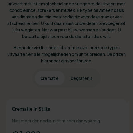
uitvaart met intiem afscheid en een uitgebreide uitvaart met
condoleance, sprekers en muziek. Elk type bevat een basis
aan diensten die minimaal nodig zijn voor deze manier van
afscheid nemen. U kunt daarnaast onderdelen toevoegen of
juist weglaten. Net wat past bij uw wensen en budget. U
betaalt altijd alleen voor de diensten die u wilt.
Hieronder vindt u meer informatie over onze drie typen
uitvaarten en alle mogelijkheden om uit te breiden. De prijzen
hieronder zijn vanafprijzen.
crematie
begrafenis
Crematie in Stilte
Niet meer dan nodig, niet minder dan waardig.