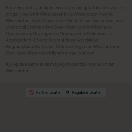
Keuzevrijheid staat bij ons voorop, naast goed advies over alle
mogelijkheden in Winschoten in de Winschoten-Noord,
Winschoten-Zuid, Winschoten-West.
U kunt kiezen voor een
uitvaart bij Crematorium Oost-Groningen in Winschote,
Crematorium Groningen en Crematorium Stilleweer in
Appingedam. Of voor Begraafplaats Acacialaan,
Begraafplaats Hofstraat.
Ook in de regio van Winschoten in
Groningen zijn er verschillende mogelijkheden.
Kijk op de kaart wat de mogelijkheden zijn in de buurt van
Winschoten.
Partnerlocatie
Reguliere locatie