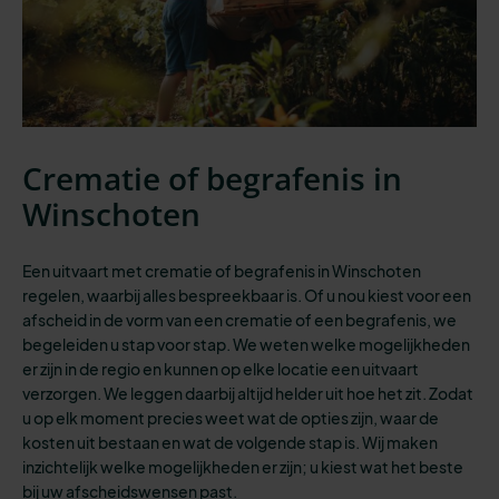
Crematie of begrafenis in
Winschoten
Een uitvaart met crematie of begrafenis in Winschoten
regelen, waarbij alles bespreekbaar is.
Of u nou kiest voor een
afscheid in de vorm van een crematie of een begrafenis, we
begeleiden u stap voor stap. We weten welke mogelijkheden
er zijn in de regio en kunnen op elke locatie een uitvaart
verzorgen. We leggen daarbij altijd helder uit hoe het zit. Zodat
u op elk moment precies weet wat de opties zijn, waar de
kosten uit bestaan en wat de volgende stap is. Wij maken
inzichtelijk welke mogelijkheden er zijn; u kiest wat het beste
bij uw afscheidswensen past.