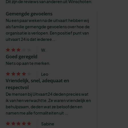
Dit zijn de reviews van anderen uit Winschoten:
Gemengde gevoelens
Nu een paar weken na de uitvaart hebben wij
als familie gemengde gevoelens over hoe de
organisatie is verlopen. Een positief punt van
uitvaart 24 is dat iederee...
W.
Goed geregeld
Niets op aan te merken.
Leo
Vriendelijk, snel, adequaat en
respectvol
De mensen bij Uitvaart24 deden precies wat
ik van hen verwachtte. Ze waren vriendelijk en
behulpzaam, deden wat ze beloofden en
namen me alle formaliteiten uit ...
Sabine