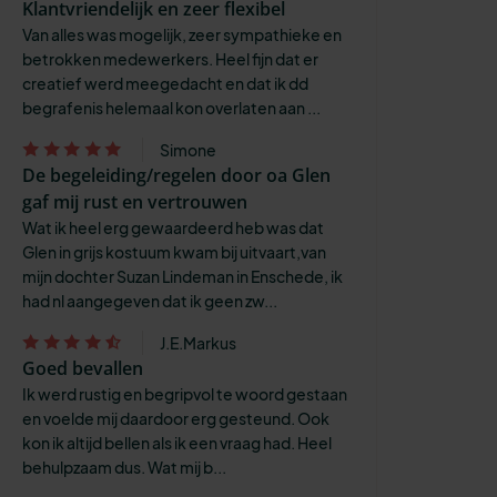
Klantvriendelijk en zeer flexibel
Van alles was mogelijk, zeer sympathieke en
betrokken medewerkers. Heel fijn dat er
creatief werd meegedacht en dat ik dd
begrafenis helemaal kon overlaten aan ...
Simone
De begeleiding/regelen door oa Glen
gaf mij rust en vertrouwen
Wat ik heel erg gewaardeerd heb was dat
Glen in grijs kostuum kwam bij uitvaart,van
mijn dochter Suzan Lindeman in Enschede, ik
had nl aangegeven dat ik geen zw...
J.E.Markus
Goed bevallen
Ik werd rustig en begripvol te woord gestaan
en voelde mij daardoor erg gesteund. Ook
kon ik altijd bellen als ik een vraag had. Heel
behulpzaam dus. Wat mij b...