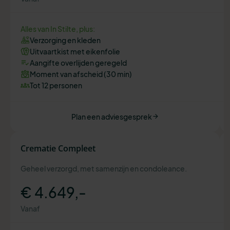
Alles van In Stilte, plus:
Verzorging en kleden
Uitvaartkist met eikenfolie
Aangifte overlijden geregeld
Moment van afscheid (30 min)
Tot 12 personen
Plan een adviesgesprek
Crematie Compleet
Geheel verzorgd, met samenzijn en condoleance.
€ 4.649,-
Vanaf