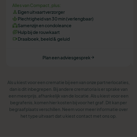
Alles van Compact, plus:
Eigen uitvaartverzorger
Plechtigheid van 30 min (verlengbaar)
Samenzijn en condoleance
Hulp bij de rouwkaart
Draaiboek, beeld & geluid
Plan een adviesgesprek
Als u kiest voor een crematie bij een van onze partnerlocaties,
dan is dit inbegrepen. Bij andere crematoria is er sprake van
een meerprijs, afhankelijk van de locatie. Als u kiest voor een
begrafenis, komen hier kosten bij voor het graf. Dit kan per
begraafplaats verschillen. Neem voor meer informatie over
het type uitvaart dat u kiest contact met ons op.