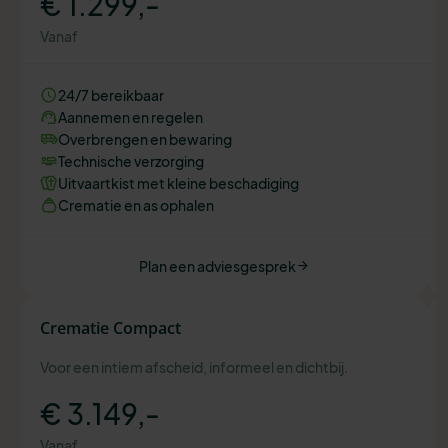
€ 1.299,-
Vanaf
24/7 bereikbaar
Aannemen en regelen
Overbrengen en bewaring
Technische verzorging
Uitvaartkist met kleine beschadiging
Crematie en as ophalen
Plan een adviesgesprek
Crematie Compact
Voor een intiem afscheid, informeel en dichtbij.
€ 3.149,-
Vanaf