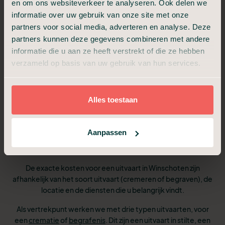
en om ons websiteverkeer te analyseren. Ook delen we
informatie over uw gebruik van onze site met onze
6
We bespreken de dag van de uitvaart
partners voor social media, adverteren en analyse. Deze
partners kunnen deze gegevens combineren met andere
We verzorgen het afscheid op de locatie van
7
de uitvaart
informatie die u aan ze heeft verstrekt of die ze hebben
verzameld op basis van uw gebruik van hun services.
Alles toestaan
Pakketten en tarieven
Aanpassen
vergelijken
De exacte kosten voor een uitvaart in Winschoten zijn
afhankelijk van het soort uitvaart (cremeren of begraven), de
locatie en de diensten die u belangrijk vindt.
Als vertrekpunt werken we met drie typen uitvaarten, voor
een
crematie
of
begrafenis
. Dit zijn een uitvaart in stilte, een