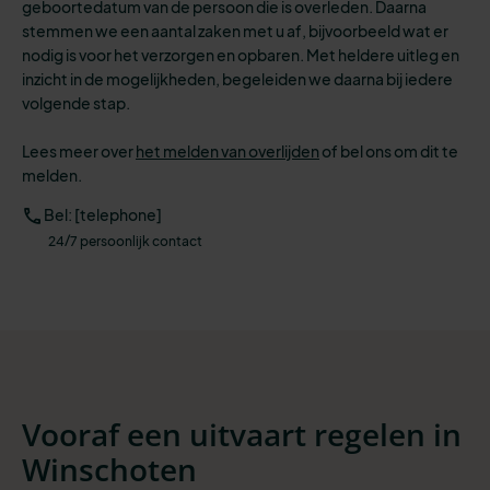
geboortedatum van de persoon die is overleden. Daarna
stemmen we een aantal zaken met u af, bijvoorbeeld wat er
nodig is voor het verzorgen en opbaren.
Met heldere uitleg en
inzicht in de mogelijkheden, begeleiden we daarna bij iedere
volgende stap.
Lees meer over
het melden van overlijden
of
bel ons om dit te
melden.
Bel: [telephone]
24/7 persoonlijk contact
Vooraf een uitvaart regelen in
Winschoten