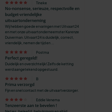
Tineke
No-nonsense, serieuze, respectvolle en
budget-vriendelijke
uitvaartonderneming
Wij hebben goede ervaringen met Uitvaart24
en met onze uitvaartonderneemster Karenze
Duiverman. Uitvaart24 is duidelijk, correct,
vriendelijk, nemen de tijd en ...
Postma
Perfect geregeld!
Duidelijk en overzichtelijk! Zelfs de ketting
werd aangetekend opgestuurd.
B
Prima verzorgd
Fijn en snel contact met de uitvaartverzorger.
Eddie Venema
Tenzeerste aan te bevelen !
Netjes , beleefd , behulpzaam en altijd