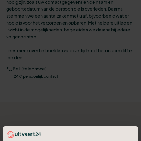
nodig zijn, zoals uw contactgegevens en de naam en
geboortedatum van de persoon die is overleden. Daarna
stemmen we een aantal zaken met u af, bijvoorbeeld wat er
nodig is voor het verzorgen en opbaren.
Met heldere uitleg en
inzicht in de mogelijkheden, begeleiden we daarna bij iedere
volgende stap.
Lees meer over
het melden van overlijden
of
bel ons om dit te
melden.
Bel: [telephone]
24/7 persoonlijk contact
Vooraf een uitvaart regelen in