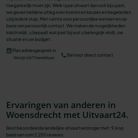
toegankelijk moet zijn.
Welk type uitvaart dan ook bij u past,
we geven heldere uitleg over kosten en keuzes en begeleiden
u bij iedere stap.
Met ruimte voor persoonlijke wensen en op
basis van persoonlijk contact. We maken de mogelijkheden
inzichtelijk;
u bepaalt wat past bij wat u belangrijk vindt, uw
situatie en uw budget.
Plan adviesgesprek in
Bel voor direct contact
We zijn 24/7 bereikbaar
Ervaringen van anderen in
Woensdrecht met Uitvaart24.
Best beoordeelde landelijke uitvaartverzorger met: 9,6 op
basis van ruim 2.250 reviews.