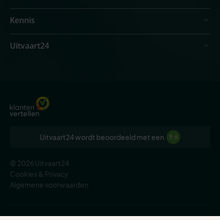
Kennis
Uitvaart24
Uitvaart24 wordt beoordeeld met een
9,6
© 2026 Uitvaart24
Cookies & Privacy
Algemene voorwaarden