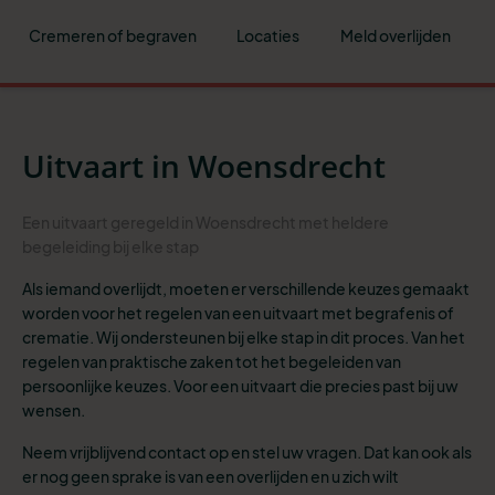
Cremeren of begraven
Locaties
Meld overlijden
Uitvaart in Woensdrecht
Een uitvaart geregeld in Woensdrecht met heldere
begeleiding bij elke stap
Als iemand overlijdt, moeten er verschillende keuzes gemaakt
worden voor het regelen van een uitvaart met begrafenis of
crematie. Wij ondersteunen bij elke stap in dit proces. Van het
regelen van praktische zaken tot het begeleiden van
persoonlijke keuzes. Voor een uitvaart die precies past bij uw
wensen.
Neem vrijblijvend contact op en stel uw vragen. Dat kan ook als
er nog geen sprake is van een overlijden en u zich wilt