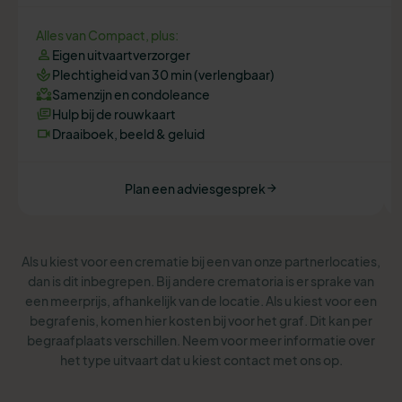
Alles van Compact, plus:
Eigen uitvaartverzorger
Plechtigheid van 30 min (verlengbaar)
Samenzijn en condoleance
Hulp bij de rouwkaart
Draaiboek, beeld & geluid
Plan een adviesgesprek
Als u kiest voor een crematie bij een van onze partnerlocaties,
dan is dit inbegrepen. Bij andere crematoria is er sprake van
een meerprijs, afhankelijk van de locatie. Als u kiest voor een
begrafenis, komen hier kosten bij voor het graf. Dit kan per
begraafplaats verschillen. Neem voor meer informatie over
het type uitvaart dat u kiest contact met ons op.