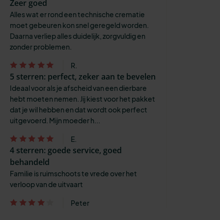
Zeer goed
Alles wat er rond een technische crematie
moet gebeuren kon snel geregeld worden.
Daarna verliep alles duidelijk, zorgvuldig en
zonder problemen.
R.
5 sterren: perfect, zeker aan te bevelen
Ideaal voor als je afscheid van een dierbare
hebt moeten nemen. Jij kiest voor het pakket
dat je wil hebben en dat wordt ook perfect
uitgevoerd. Mijn moeder h...
E.
4 sterren: goede service, goed
behandeld
Familie is ruimschoots te vrede over het
verloop van de uitvaart
Peter