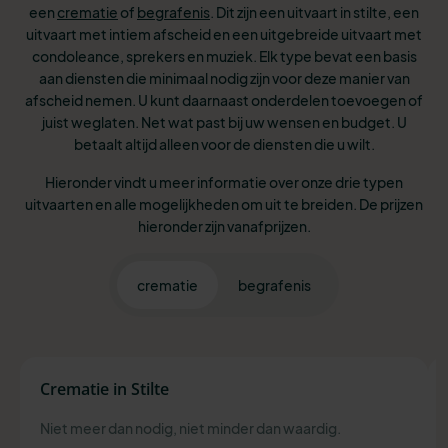
een
crematie
of
begrafenis
. Dit zijn een uitvaart in stilte, een
uitvaart met intiem afscheid en een uitgebreide uitvaart met
condoleance, sprekers en muziek. Elk type bevat een basis
aan diensten die minimaal nodig zijn voor deze manier van
afscheid nemen. U kunt daarnaast onderdelen toevoegen of
juist weglaten. Net wat past bij uw wensen en budget. U
betaalt altijd alleen voor de diensten die u wilt.
Hieronder vindt u meer informatie over onze drie typen
uitvaarten en alle mogelijkheden om uit te breiden. De prijzen
hieronder zijn vanafprijzen.
crematie
begrafenis
Crematie in Stilte
Niet meer dan nodig, niet minder dan waardig.