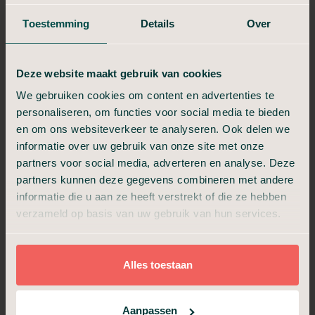
Woensdrecht
Toestemming
Details
Over
In bepaalde situaties is het fijn om vooraf de mogelijkheden
voor een uitvaart met begrafenis of crematie te verkennen. Bij
elke stap begeleiden we u met heldere uitleg over de keuzes
Deze website maakt gebruik van cookies
en er is alle ruimte voor persoonlijke wensen.
We gebruiken cookies om content en advertenties te
In het kort wat u kunt verwachten:
personaliseren, om functies voor social media te bieden
en om ons websiteverkeer te analyseren. Ook delen we
1
Vertel ons over uw wensen voor de uitvaart
informatie over uw gebruik van onze site met onze
partners voor social media, adverteren en analyse. Deze
Onze uitvaartadviseur geeft inzicht in keuzes
partners kunnen deze gegevens combineren met andere
2
en kosten
informatie die u aan ze heeft verstrekt of die ze hebben
verzameld op basis van uw gebruik van hun services.
3
De uitvaartwensen worden vastgelegd
Als iemand is overleden, geeft u dit aan ons
Alles toestaan
4
door
De persoon die is overleden wordt door ons
Aanpassen
5