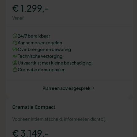
€ 1.299,-
Vanaf
24/7 bereikbaar
Aannemen en regelen
Overbrengen en bewaring
Technische verzorging
Uitvaartkist met kleine beschadiging
Crematie en as ophalen
Plan een adviesgesprek
Crematie Compact
Voor een intiem afscheid, informeel en dichtbij.
€ 3.149,-