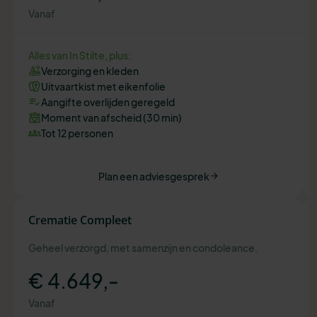
Vanaf
Alles van In Stilte, plus:
Verzorging en kleden
Uitvaartkist met eikenfolie
Aangifte overlijden geregeld
Moment van afscheid (30 min)
Tot 12 personen
Plan een adviesgesprek
Crematie Compleet
Geheel verzorgd, met samenzijn en condoleance.
€ 4.649,-
Vanaf