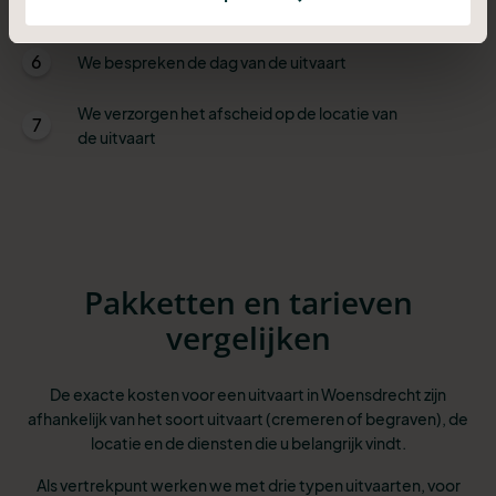
zorgteam verzorgd en opgebaard
6
We bespreken de dag van de uitvaart
We verzorgen het afscheid op de locatie van
7
de uitvaart
Pakketten en tarieven
vergelijken
De exacte kosten voor een uitvaart in Woensdrecht zijn
afhankelijk van het soort uitvaart (cremeren of begraven), de
locatie en de diensten die u belangrijk vindt.
Als vertrekpunt werken we met drie typen uitvaarten, voor