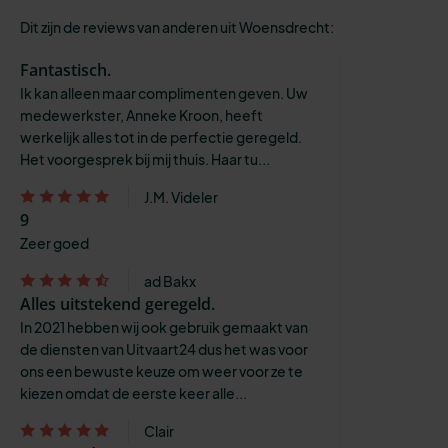
Dit zijn de reviews van anderen uit Woensdrecht:
Fantastisch.
Ik kan alleen maar complimenten geven. Uw
medewerkster, Anneke Kroon, heeft
werkelijk alles tot in de perfectie geregeld.
Het voorgesprek bij mij thuis. Haar tu...
J.M. Videler
9
Zeer goed
ad Bakx
Alles uitstekend geregeld.
In 2021 hebben wij ook gebruik gemaakt van
de diensten van Uitvaart24 dus het was voor
ons een bewuste keuze om weer voor ze te
kiezen omdat de eerste keer alle...
Clair