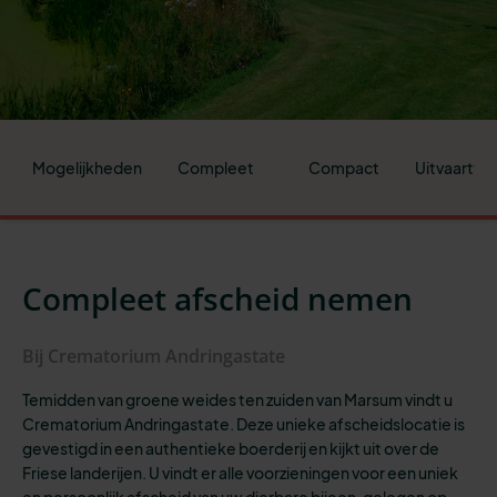
Mogelijkheden
Compleet
Compact
Uitvaartve
Compleet afscheid nemen
Bij Crematorium Andringastate
Temidden van groene weides ten zuiden van Marsum vindt u
Crematorium Andringastate. Deze unieke afscheidslocatie is
gevestigd in een authentieke boerderij en kijkt uit over de
Friese landerijen. U vindt er alle voorzieningen voor een uniek
en persoonlijk afscheid van uw dierbare bijeen, gelegen op