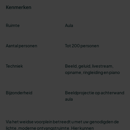
Kenmerken
Ruimte
Aula
Aantal personen
Tot 200 personen
Techniek
Beeld, geluid, livestream,
opname, ringleiding en piano
Bijzonderheid
Beeldprojectie op achterwand
aula
Via het weidse voorplein betreedt u met uw genodigden de
lichte, moderne ontvangstruimte. Hier kunnen