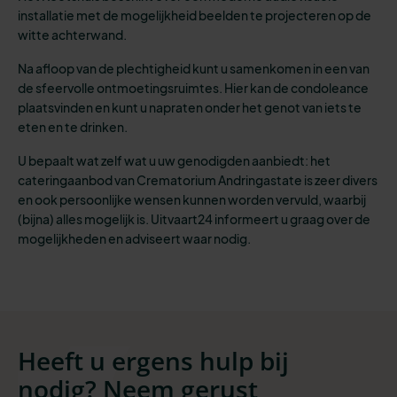
installatie met de mogelijkheid beelden te projecteren op de
witte achterwand.
Na afloop van de plechtigheid kunt u samenkomen in een van
de sfeervolle ontmoetingsruimtes. Hier kan de condoleance
plaatsvinden en kunt u napraten onder het genot van iets te
eten en te drinken.
U bepaalt wat zelf wat u uw genodigden aanbiedt: het
cateringaanbod van Crematorium Andringastate is zeer divers
en ook persoonlijke wensen kunnen worden vervuld, waarbij
(bijna) alles mogelijk is. Uitvaart24 informeert u graag over de
mogelijkheden en adviseert waar nodig.
Heeft u ergens hulp bij
nodig? Neem gerust