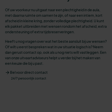
Of uw voorkeur nu uitgaat naar een plechtigheid in de aula,
met daarna ruimte om samen te zijn, of naar een intiem, kort
afscheid in kleine kring, zonder volledige plechtigheid. U kunt
elk pakket uitbreiden met wensen rondom het afscheid, extra
ondersteuning of extra tijdsreserveringen.
Heeft u nog vragen over wat het beste aansluit bij uw wensen?
Of wilt u eerst bespreken wat in uw situatie logisch is? Neem
dan gerust contact op, ook als u nog niets wilt vastleggen. Een
van onze uitvaartadviseurs helpt u verder bij het maken van
een keuze die bij u past.
Bel voor direct contact
24/7 persoonlijk contact