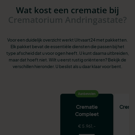
Wat kost een crematie bij
Crematorium Andringastate?
Voor een duidelijk overzicht werkt Uitvaart24 met pakketten.
Elk pakket bevat de essentiële diensten die passen bij het
type afscheid dat u voor ogen heeft. U kunt daarna uitbreiden,
maar dat hoeft niet. Wilt u eerst rustig oriënteren? Bekijk de
verschillen hieronder. U beslist als u daar klaar voor bent.
Aanbevolen
Crematie
Crema
Compleet
€
€ 5.961,-