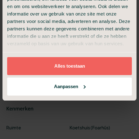
Koetshuis (Foarhûs)
en om ons websiteverkeer te analyseren. Ook delen we
informatie over uw gebruik van onze site met onze
partners voor social media, adverteren en analyse. Deze
partners kunnen deze gegevens combineren met andere
informatie die u aan ze heeft verstrekt of die ze hebben
verzameld op basis van uw gebruik van hun services.
Alles toestaan
Aanpassen
Kenmerken
Ruimte
Koetshuis (Foarhûs)