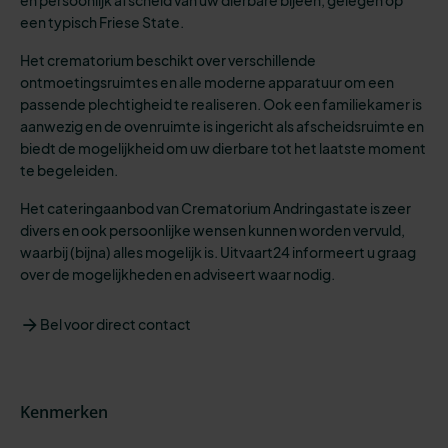
een typisch Friese State.
Het crematorium beschikt over verschillende
ontmoetingsruimtes en alle moderne apparatuur om een
passende plechtigheid te realiseren. Ook een familiekamer is
aanwezig en de ovenruimte is ingericht als afscheidsruimte en
biedt de mogelijkheid om uw dierbare tot het laatste moment
te begeleiden.
Het cateringaanbod van Crematorium Andringastate is zeer
divers en ook persoonlijke wensen kunnen worden vervuld,
waarbij (bijna) alles mogelijk is. Uitvaart24 informeert u graag
over de mogelijkheden en adviseert waar nodig.
Bel voor direct contact
Kenmerken