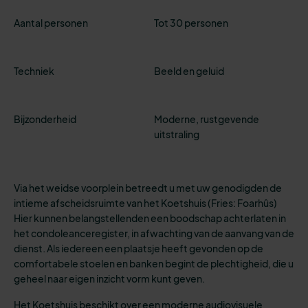
Aantal personen
Tot 30 personen
Techniek
Beeld en geluid
Bijzonderheid
Moderne, rustgevende
uitstraling
Via het weidse voorplein betreedt u met uw genodigden de
intieme afscheidsruimte van het Koetshuis (Fries: Foarhûs)
Hier kunnen belangstellenden een boodschap achterlaten in
het condoleanceregister, in afwachting van de aanvang van de
dienst. Als iedereen een plaatsje heeft gevonden op de
comfortabele stoelen en banken begint de plechtigheid, die u
geheel naar eigen inzicht vorm kunt geven.
Het Koetshuis beschikt over een moderne audiovisuele