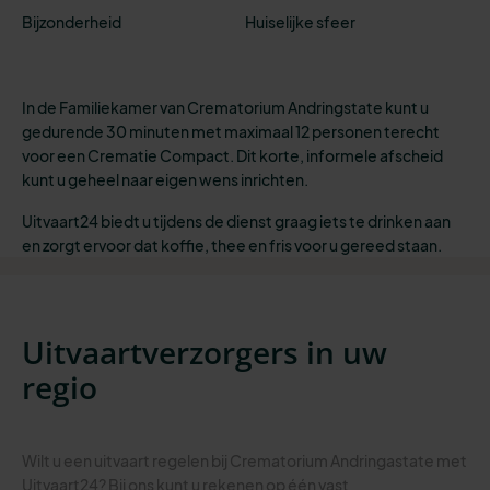
Bijzonderheid
Huiselijke sfeer
In de Familiekamer van Crematorium Andringstate kunt u
gedurende 30 minuten met maximaal 12 personen terecht
voor een Crematie Compact. Dit korte, informele afscheid
kunt u geheel naar eigen wens inrichten.
Uitvaart24 biedt u tijdens de dienst graag iets te drinken aan
en zorgt ervoor dat koffie, thee en fris voor u gereed staan.
Uitvaartverzorgers in uw
regio
Wilt u een uitvaart regelen bij Crematorium Andringastate met
Uitvaart24? Bij ons kunt u rekenen op één vast