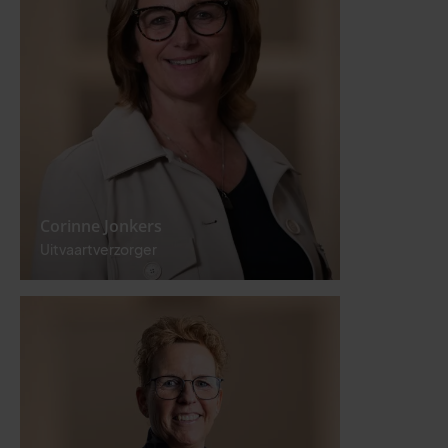
Corinne Jonkers
Uitvaartverzorger