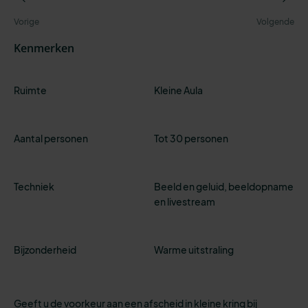
Kenmerken
Ruimte
Kleine Aula
Aantal personen
Tot 30 personen
Techniek
Beeld en geluid, beeldopname
en livestream
Bijzonderheid
Warme uitstraling
Geeft u de voorkeur aan een afscheid in kleine kring bij