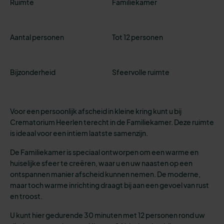
Ruimte
Familiekamer
Aantal personen
Tot 12 personen
Bijzonderheid
Sfeervolle ruimte
Voor een persoonlijk afscheid in kleine kring kunt u bij
Crematorium Heerlen terecht in de Familiekamer. Deze ruimte
is ideaal voor een intiem laatste samenzijn.
De Familiekamer is speciaal ontworpen om een warme en
huiselijke sfeer te creëren, waar u en uw naasten op een
ontspannen manier afscheid kunnen nemen. De moderne,
maar toch warme inrichting draagt bij aan een gevoel van rust
en troost.
U kunt hier gedurende 30 minuten met 12 personen rond uw