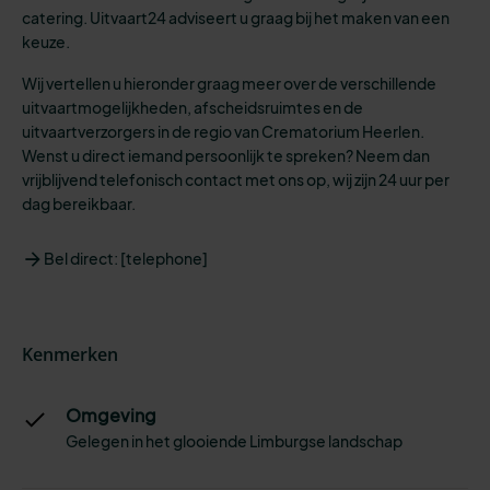
catering. Uitvaart24 adviseert u graag bij het maken van een
keuze.
Wij vertellen u hieronder graag meer over de verschillende
uitvaartmogelijkheden, afscheidsruimtes en de
uitvaartverzorgers in de regio van Crematorium Heerlen.
Wenst u direct iemand persoonlijk te spreken? Neem dan
vrijblijvend telefonisch contact met ons op, wij zijn 24 uur per
dag bereikbaar.
Bel direct: [telephone]
Kenmerken
Omgeving
Gelegen in het glooiende Limburgse landschap