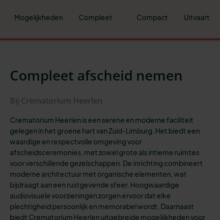
Mogelijkheden
Compleet
Compact
Uitvaartve
Compleet afscheid nemen
Bij Crematorium Heerlen
Crematorium Heerlen is een serene en moderne faciliteit
gelegen in het groene hart van Zuid-Limburg. Het biedt een
waardige en respectvolle omgeving voor
afscheidsceremonies, met zowel grote als intieme ruimtes
voor verschillende gezelschappen. De inrichting combineert
moderne architectuur met organische elementen, wat
bijdraagt aan een rustgevende sfeer. Hoogwaardige
audiovisuele voorzieningen zorgen ervoor dat elke
plechtigheid persoonlijk en memorabel wordt. Daarnaast
biedt Crematorium Heerlen uitgebreide mogelijkheden voor