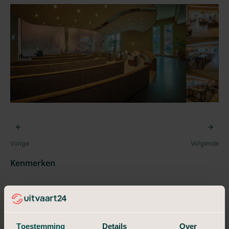
Kenmerken
Ruimte
Grote Aula
Toestemming
Details
Over