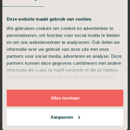
Aantal personen
Tot 400 personen
Deze website maakt gebruik van cookies
Techniek
Beeld en geluid, beeldopname
en livestream
We gebruiken cookies om content en advertenties te
personaliseren, om functies voor social media te bieden
en om ons websiteverkeer te analyseren. Ook delen we
Bijzonderheid
Organische architectuur
informatie over uw gebruik van onze site met onze
partners voor social media, adverteren en analyse. Deze
partners kunnen deze gegevens combineren met andere
informatie die u aan ze heeft verstrekt of die ze hebben
Vanuit de aangename, ruime ontvangstruimte van
Crematorium Heerlen worden uw genodigden begeleid naar
verzameld op basis van uw gebruik van hun services.
de moderne Grote Aula – geschikt voor 400 personen,
waarvan circa 130 zitplaatsen. Terwijl u zich met de familie
voorbereidt in de Familiekamer, kunnen uw genodigden een
Alles toestaan
bericht achterlaten in het condoleanceregister.
De Grote Aula heeft een warme uitstraling die wordt versterkt
Aanpassen
door de golvende, organische elementen. De audiovisuele
techniek is uitstekend en zorgt voor een mooie omlijsting van