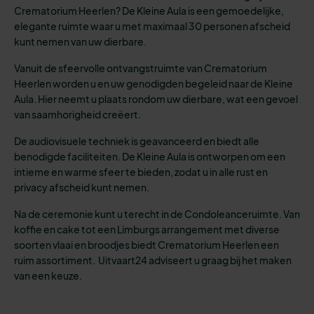
Crematorium Heerlen? De Kleine Aula is een gemoedelijke,
elegante ruimte waar u met maximaal 30 personen afscheid
kunt nemen van uw dierbare.
Vanuit de sfeervolle ontvangstruimte van Crematorium
Heerlen worden u en uw genodigden begeleid naar de Kleine
Aula. Hier neemt u plaats rondom uw dierbare, wat een gevoel
van saamhorigheid creëert.
De audiovisuele techniek is geavanceerd en biedt alle
benodigde faciliteiten. De Kleine Aula is ontworpen om een
intieme en warme sfeer te bieden, zodat u in alle rust en
privacy afscheid kunt nemen.
Na de ceremonie kunt u terecht in de Condoleanceruimte. Van
koffie en cake tot een Limburgs arrangement met diverse
soorten vlaai en broodjes biedt Crematorium Heerlen een
ruim assortiment. Uitvaart24 adviseert u graag bij het maken
van een keuze.