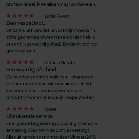
professioneel. Ik ze alleen maar aanbevelen.
Lenie Raven
Zeer respectvol...
Ondanks het verdriet, en dat mijn moeder in
stilte gecremeerd wenste te worden heb ik
er een fijn gevoel bij gehad.. Bedankt voor de
goede zorgen
Patricia Geurts
Een waardig afscheid
We hadden een sfeervolle familiekamer en
hebben op een waardige manier afscheid
kunnen nemen. De medewerkers van
Uitvaart 24 waren vriendelijk, respectvol en ...
Josee
Uitstekende service
Zeer goede begeleiding, opbaring, crematie
en nazorg. Alles tot in de puntjes verzorgt.
Alles uit handen genomen door Uitvaart24 Wij