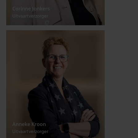
Corinne Jonkers
Uitvaartverzorger
Anneke Kroon
Uitvaartverzorger