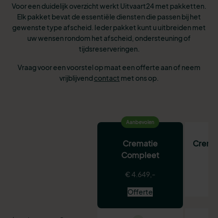
Voor een duidelijk overzicht werkt Uitvaart24 met pakketten.
Elk pakket bevat de essentiële diensten die passen bij het
gewenste type afscheid. Ieder pakket kunt u uitbreiden met
uw wensen rondom het afscheid, ondersteuning of
tijdsreserveringen.
Vraag voor een voorstel op maat een offerte aan of neem
vrijblijvend
contact
met ons op.
Aanbevolen
Crematie
Crema
Compleet
€
€ 4.649,-
Offerte