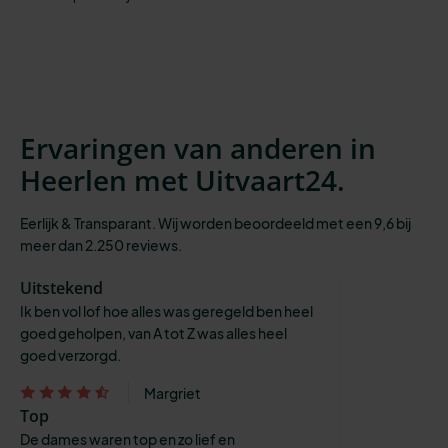
Ervaringen van anderen in
Heerlen met Uitvaart24.
Eerlijk & Transparant. Wij worden beoordeeld met een 9,6 bij
meer dan 2.250 reviews.
Uitstekend
Ik ben vol lof hoe alles was geregeld ben heel
goed geholpen, van A tot Z was alles heel
goed verzorgd.
Margriet
Top
De dames waren top en zo lief en