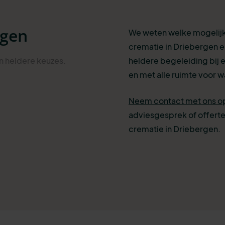
rgen
We weten welke mogelijkh
crematie in Driebergen e
an heldere
keuzes
.
heldere begeleiding bij e
en met alle ruimte voor wa
Neem contact met ons o
adviesgesprek of offerte
crematie in Driebergen.