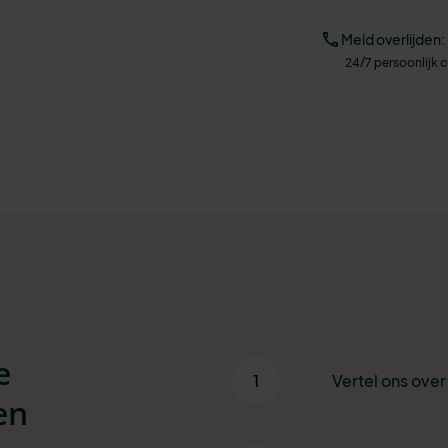
Meld overlijden:
24/7 persoonlijk 
e
1
Vertel ons ove
en