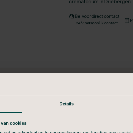
crematorium in Driebergen.
Bel voor direct contact
P
24/7 persoonlijk contact
Details
e locatie
in Driebergen
 van cookies
aartlocatie of wilt weten wat de mogelijkheden zijn, bekijk 
ent en advertenties te personaliseren, om functies voor social