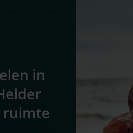
Begraven
Hulp & Over ons
elen in
Helder
 ruimte
s