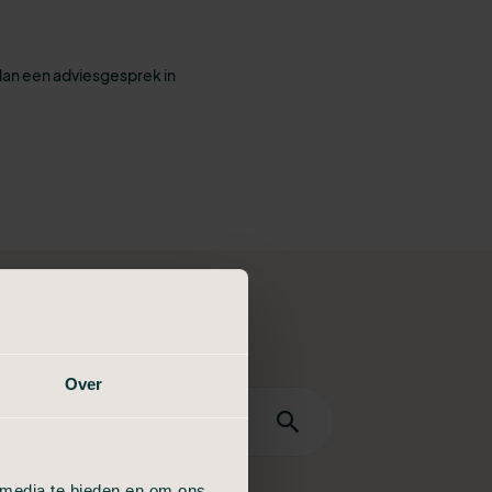
lan een adviesgesprek in
Over
dan
 media te bieden en om ons