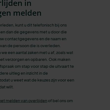
lijden in
gen melden
rleden, kunt u dit telefonisch bij ons
en dan de gegevens met u door die
ls uw contactgegevens en de naam en
an de persoon die is overleden.
e een aantal zaken met u af, zoals wat
r het verzorgen en opbaren. Ook maken
spraak om stap voor stap de uitvaart te
ere uitleg en inzicht in de
odat u weet wat de keuzes zijn voor een
dat wilt.
het melden van overlijden
of bel ons om