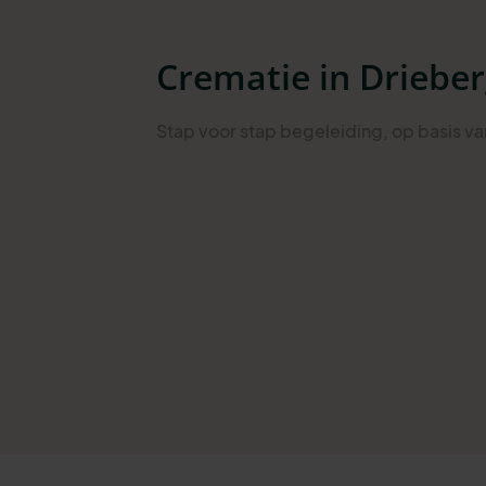
Crematie in Driebe
Stap
voor stap begeleiding
, op basis v