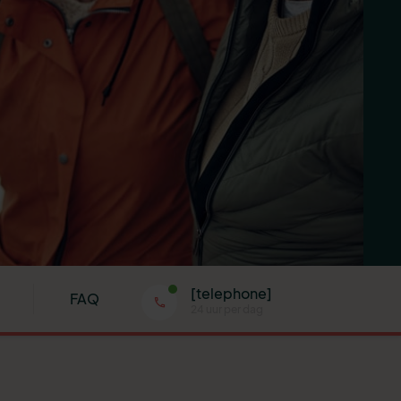
[telephone]
FAQ
24 uur per dag