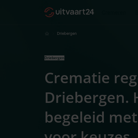
Cremeren
Driebergen
Driebergen
Crematie reg
Driebergen. 
begeleid met
voor keuze