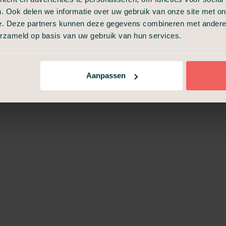
riebergen.
We kunnen een uitvaart met crematie verzorgen b
. Ook delen we informatie over uw gebruik van onze site met on
et logo van Uitvaart24), maar ook op alle andere hiervoor
e. Deze partners kunnen deze gegevens combineren met andere i
en meerprijs van toepassing zijn.
erzameld op basis van uw gebruik van hun services.
len van een uitvaart in de regio van Driebergen en bekijk d
Aanpassen