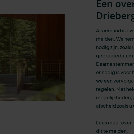
Een over
Drieber
Als iemand is ove
melden. We nem
nodig zijn, zoa
geboortedatum v
Daarna stemmen w
er nodig is voo
we een vervolgaf
regelen. Met held
mogelijkheden, z
afscheid zoals u 
Lees meer over
dit te melden.