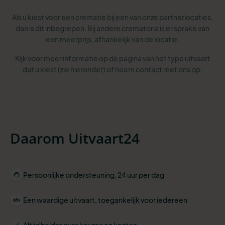
Als u kiest voor een crematie bij een van onze partnerlocaties,
dan is dit inbegrepen. Bij andere crematoria is er sprake van
een meerprijs, afhankelijk van de locatie.
Kijk voor meer informatie op de pagina van het type uitvaart
dat u kiest (zie hieronder) of neem contact met ons op.
Daarom Uitvaart24
Persoonlijke ondersteuning, 24 uur per dag
Een waardige uitvaart, toegankelijk voor iedereen