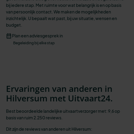
bij iedere stap.
Met
ruimte voor
wat belangrijk is
en op basis
van persoonlijk contact. We maken de mogelijkheden
inzichtelijk
.
U
bepaalt wat past,
bij
uw situatie
, wensen
en
budget.
Plan een adviesgesprek in
Begeleiding bij elke stap
Ervaringen van anderen in
Hilversum met Uitvaart24.
Best beoordeelde landelijke uitvaartverzorger met: 9,6 op
basis van ruim 2.250 reviews.
Dit zijn de reviews van anderen uit Hilversum: