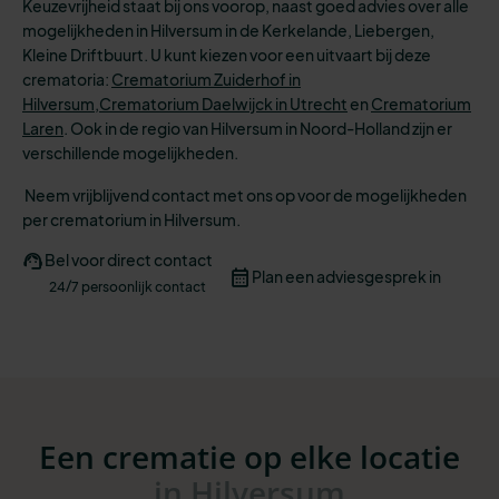
Keuzevrijheid staat bij ons voorop, naast goed advies over alle
mogelijkheden in Hilversum in de Kerkelande, Liebergen,
Kleine Driftbuurt. U kunt kiezen voor een uitvaart bij deze
crematoria:
Crematorium Zuiderhof in
Hilversum,
Crematorium Daelwijck in Utrecht
en
Crematorium
Laren
.
Ook in de regio van Hilversum in Noord-Holland zijn er
verschillende mogelijkheden.
Neem vrijblijvend contact met ons op voor de mogelijkheden
per crematorium in Hilversum.
Bel voor direct contact
Plan een adviesgesprek in
24/7 persoonlijk contact
Een crematie op elke locatie
in Hilversum