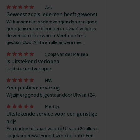
Ans
Geweest zoals iedereen heeft gewenst
Wij kunnen niet anders zeggen dan een goed
georganiseerde bijzondere uitvaart volgens
de wensen die er waren. Veel moeite is
gedaan door Anita en alle andere me...
Sonja van der Meulen
Is uitstekend verlopen
Is uitstekend verlopen
HW
Zeer postieve ervaring
Wij zijn erg goed bijgestaan door UItvaart24.
Martijn
Uitstekende service voor een gunstige
prijs
Een budget uitvaart waarbij Uitvaart24 alles is
nagekomen wat vooraf werd beloofd. Een