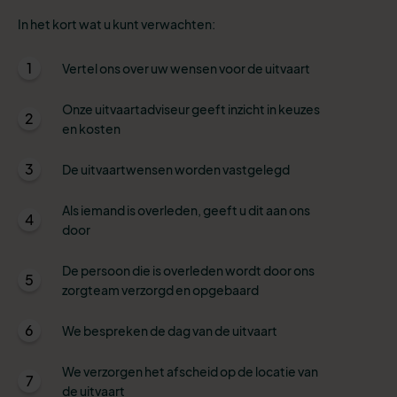
In het kort wat u kunt verwachten:
1
Vertel ons over uw wensen voor de uitvaart
Onze uitvaartadviseur geeft inzicht in keuzes
2
en kosten
3
De uitvaartwensen worden vastgelegd
Als iemand is overleden, geeft u dit aan ons
4
door
De persoon die is overleden wordt door ons
5
zorgteam verzorgd en opgebaard
6
We bespreken de dag van de uitvaart
We verzorgen het afscheid op de locatie van
7
de uitvaart