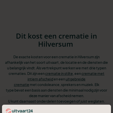
Dit kost een crematie in
Hilversum
De exacte kosten voor een crematie in Hilversum zijn
afhankelijk van het soort uitvaart, de locatie en de diensten die
u belangrijk vindt. Als vertrekpunt werken we met drie typen
crematies. Dit zijn een
crematie in stilte
, een
crematie met
intiem afscheid
en een
uitgebreide
crematie
met condoleance, sprekers en muziek. Elk
type bevat een basis aan diensten
die minimaal nodig zijn voor
deze manier van afscheid nemen.
U kunt
daarnaast onderdelen toevoegen of juist weglaten.
Net wat past bij uw wensen
en budget. U betaalt altijd alleen
voor de diensten die u wilt. De getoonde tarieven zijn