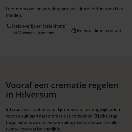
Lees meer over
het melden van overlijden
of bel ons om dit te
melden.
Meld overlijden: [telephone]
Bel voor direct contact
24/7 persoonlijk contact
Vooraf een crematie regelen
in Hilversum
In bepaalde situaties is het fijn om vooraf de mogelijkheden
voor een uitvaart met crematie te verkennen. Bij elke stap
begeleiden we u met heldere uitleg over de keuzes en alle
ruimte voor wat belangrijk is.