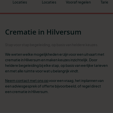
Locaties
Locaties
Vooraf regelen
Tarieve
Crematie in Hilversum
Stap
voor stap begeleiding
, op basis van heldere
keuzes
.
We weten welke mogelijkheden er zijn voor een uitvaart met
crematie in Hilversum en maken keuzes inzichtelijk. Door
heldere begeleiding bij elke stap, op basis van eerlijke tarieven
en met alle ruimte voor wat u belangrijk vindt.
Neem contact met ons op
voor een vraag, het inplannen van
een adviesgesprek of offerte bijvoorbeeld, of
regel direct
een crematie in Hilversum.