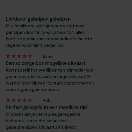
Liefdevol geholpen geholpen
Mijn familie en ikzelf zijn warm en liefdevol
geholpen door Anita van Uitvaart24, alles
heeft ze gedaan om een waardig afscheid te
regelen voor mijn moeder. Ani...
Jarno
Een zo zorgeloos mogelijke uitvaart
Kort nadat ik het overlijden van mijn vader had
gemeld aan de uitvaartverzorger Uitvaart24,
werd er met mij weer contact opgenomen en
werd ik goed geinformeerd ...
Bob
Perfect geregeld in een moeilijke tijd
Ondanks dat je denkt alles geregeld te
hebben zijn er toch onvoorziene
gebeurtenissen. Uitvaart 24 is direct