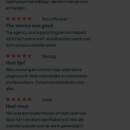
telefonisch bereikbaar, denken met je mee
en handel...
Petra Mesker
The service was good
The agency and supporting person helped
with the funeral well, and all wishes were met
with serious consideration
Georgy
Heel fijn!
Alles is keurig en correct naar onze wens
uitgevoerd. Hele vriendelijke en betrokken
medewerkers. Ontzettend bedankt voor
alles.
Linda
Heel mooi
Het was een super mooie uitvaart speciaal
door het toe doen van Maikel wat heb die
man een passie voor ze werk geweldig!!!!