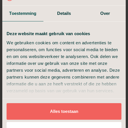
vanafprijzen.
Toestemming
Details
Over
Vergelijk hieronder de drie pakketten.
Deze website maakt gebruik van cookies
Crematie in Stilte
We gebruiken cookies om content en advertenties te
Niet meer dan nodig, niet minder dan waardig.
personaliseren, om functies voor social media te bieden
en om ons websiteverkeer te analyseren. Ook delen we
€ 1.299,-
informatie over uw gebruik van onze site met onze
partners voor social media, adverteren en analyse. Deze
Vanaf
partners kunnen deze gegevens combineren met andere
informatie die u aan ze heeft verstrekt of die ze hebben
24/7 bereikbaar
verzameld op basis van uw gebruik van hun services.
Aannemen en regelen
Overbrengen en bewaring
Technische verzorging
Alles toestaan
Uitvaartkist met kleine beschadiging
Crematie en as ophalen