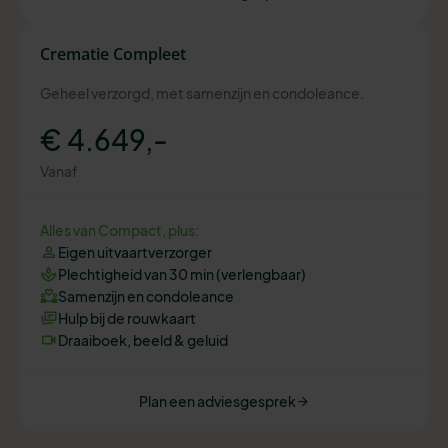
Crematie Compleet
Geheel verzorgd, met samenzijn en condoleance.
€ 4.649,-
Vanaf
Alles van Compact, plus:
Eigen uitvaartverzorger
Plechtigheid van 30 min (verlengbaar)
Samenzijn en condoleance
Hulp bij de rouwkaart
Draaiboek, beeld & geluid
Plan een adviesgesprek