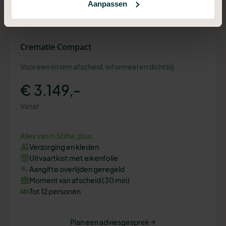
Aanpassen
Plan een adviesgesprek
Crematie Compact
Voor een intiem afscheid, informeel en dichtbij.
€ 3.149,-
Vanaf
Alles van In Stilte, plus:
Verzorging en kleden
Uitvaartkist met eikenfolie
Aangifte overlijden geregeld
Moment van afscheid (30 min)
Tot 12 personen
Plan een adviesgesprek