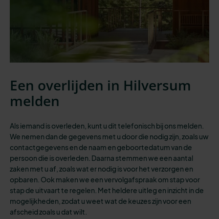
Een overlijden in Hilversum
melden
Als iemand is overleden, kunt u dit telefonisch bij ons melden.
We nemen dan de gegevens met u door die nodig zijn, zoals uw
contactgegevens en de naam en geboortedatum van de
persoon die is overleden. Daarna stemmen we een aantal
zaken met u af, zoals wat er nodig is voor het verzorgen en
opbaren. Ook maken we een vervolgafspraak om stap voor
stap de uitvaart te regelen. Met heldere uitleg en inzicht in de
mogelijkheden, zodat u weet wat de keuzes zijn voor een
afscheid zoals u dat wilt.