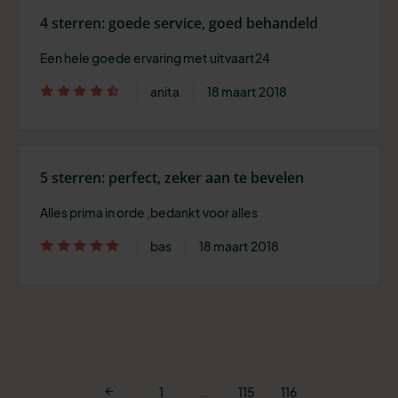
4 sterren: goede service, goed behandeld
Een hele goede ervaring met uitvaart24
anita
18 maart 2018
5 sterren: perfect, zeker aan te bevelen
Alles prima in orde ,bedankt voor alles
bas
18 maart 2018
1
…
115
116