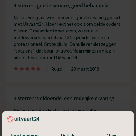
4 sterren: goede service, goed behandeld
Net als vorig jaar weer een zeer goede ervaring gehad
met Uitvaart24. Hoe triest het ook is om beide ouders
binnen 10 maanden te verliezen, waren alle
medewerkers van Uitvaart24 bijzonder warm en
professioneel. Grote pluim. Ga nu liever niet zeggen
"tot ziens", dat begrijpt u wel. Maar mijn zus en ik zijn
uiterst tevreden met Uitvaart24.
Ruud
28 maart 2018
3 sterren: voldoende, een redelijke ervaring
Netjes conform de afspraak, als je in stilte
gecremeerd wilt worden zonder enige wensen is dit
een prima prijs- kwaliteit verhouding.
Truus
27 maart 2018
Toestemming
Details
Over