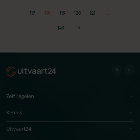
117
118
119
120
121
…
149
Zelf regelen
Kennis
Uitvaart24