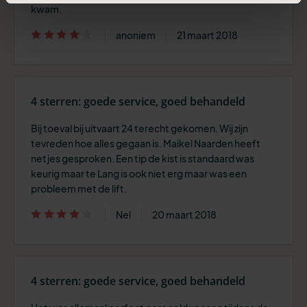
kwam.
anoniem
21 maart 2018
4 sterren: goede service, goed behandeld
Bij toeval bij uitvaart 24 terecht gekomen. Wij zijn
tevreden hoe alles gegaan is. Maikel Naarden heeft
netjes gesproken. Een tip de kist is standaard was
keurig maar te Lang is ook niet erg maar was een
probleem met de lift.
Nel
20 maart 2018
4 sterren: goede service, goed behandeld