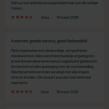
half uur wat anekdotes opgehaald maar ook de nodige
tranen.
Anna
19 maart 2018
4 sterren: goede service, goed behandeld
Fijne organisatie met deskundige, sympathieke
medewerkers. Alles werd heel duidelijk uitgelegd en
er werd meerdere keren vanuit organisatie gebeld om
te checken of alles goed ging met de voorbereiding.
Waarbij verteld werd dat we altijd met alle vragen
terecht konden. De uitvaart was dan ook helemaal
naar wens.
Ilona
18 maart 2018