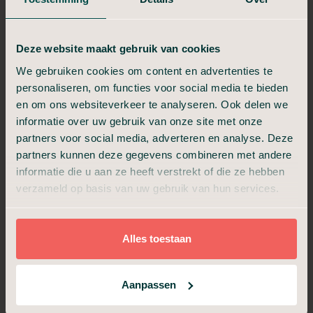
Deze website maakt gebruik van cookies
4 sterren: goede service, goed behandeld
We gebruiken cookies om content en advertenties te
personaliseren, om functies voor social media te bieden
Alles prima geregeld.
en om ons websiteverkeer te analyseren. Ook delen we
Rob
22 maart 2018
informatie over uw gebruik van onze site met onze
partners voor social media, adverteren en analyse. Deze
partners kunnen deze gegevens combineren met andere
informatie die u aan ze heeft verstrekt of die ze hebben
4 sterren: goede service, goed behandeld
verzameld op basis van uw gebruik van hun services.
Prima, en tevreden over de gehele uitvaart. Een pluim
voor de Uitvaartleider. De extra optie van "aangifte van
Alles toestaan
overlijden" bood mij helaas geen meerwaarde. Dit had
ik achteraf liever zelf gedaan. Dat had een hoop stress
voorkomen. De akte was namelijk nodig ivm de
Aanpassen
betaling aan uitvaart24, maar werd helaas niet op tijd
aangeleverd waardoor de betaling in het gedrang