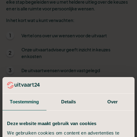
elke stap begeleiden we u met heldere uitleg over de keuzes
en er is alle ruimte voor persoonlijke wensen.
In het kort wat u kunt verwachten:
1
Vertel ons over uw wensen voor de uitvaart
Onze uitvaartadviseur geeft inzicht in keuzes
2
en kosten
3
De uitvaartwensen worden vastgelegd
Als iemand is overleden, geeft u dit aan ons
4
door
Toestemming
Details
Over
De persoon die is overleden wordt door ons
5
zorgteam verzorgd en opgebaard
Deze website maakt gebruik van cookies
6
We bespreken de dag van de uitvaart
We gebruiken cookies om content en advertenties te