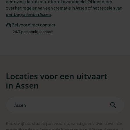
een overlijden of een offerte bijvoorbeeld. Of lees meer
over
het regelen van een crematie in Assen
of het
regelen van
een begrafenis in Assen
.
Bel voor direct contact
24/7 persoonlijk contact
Locaties voor een uitvaart
in
Assen
Keuzevrijheid staat bij ons voorop, naast goed advies over alle
mogelijkheden in Assen in de Kloosterveen, Witten, Anreep.
U