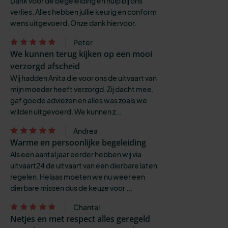
Dank voor de begeleiding en hulp bij ons
verlies. Alles hebben jullie keurig en conform
wens uitgevoerd. Onze dank hiervoor.
Peter
We kunnen terug kijken op een mooi
verzorgd afscheid
Wij hadden Anita die voor ons de uitvaart van
mijn moeder heeft verzorgd. Zij dacht mee,
gaf goede adviezen en alles was zoals we
wilden uitgevoerd. We kunnen z...
Andrea
Warme en persoonlijke begeleiding
Als een aantal jaar eerder hebben wij via
uitvaart24 de uitvaart van een dierbare laten
regelen. Helaas moeten we nu weer een
dierbare missen dus de keuze voor ...
Chantal
Netjes en met respect alles geregeld