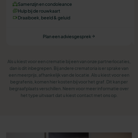
Samenzijn en condoleance
Hulp bij de rouwkaart
Draaiboek, beeld & geluid
Plan een adviesgesprek
Als u kiest voor een crematie bij een van onze partnerlocaties,
dan is dit inbegrepen. Bij andere crematoria is er sprake van
een meerprijs, afhankelijk van de locatie. Als u kiest voor een
begrafenis, komen hier kosten bij voor het graf. Dit kan per
begraafplaats verschillen. Neem voor meer informatie over
het type uitvaart dat u kiest contact met ons op.