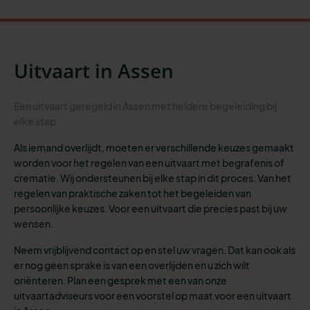
Uitvaart in Assen
Een uitvaart geregeld in Assen met heldere begeleiding bij
elke stap
Als iemand overlijdt, moeten er verschillende keuzes gemaakt
worden voor het regelen van een uitvaart met begrafenis of
crematie. Wij ondersteunen bij elke stap in dit proces. Van het
regelen van praktische zaken tot het begeleiden van
persoonlijke keuzes. Voor een uitvaart die precies past bij uw
wensen.
Neem vrijblijvend contact op en stel uw vragen. Dat kan ook als
er nog geen sprake is van een overlijden en u zich wilt
oriënteren. Plan een gesprek met een van onze
uitvaartadviseurs voor een voorstel op maat voor een uitvaart