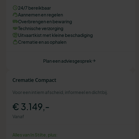
24/7 bereikbaar
Aannemen en regelen
Overbrengen en bewaring
Technische verzorging
Uitvaartkist met kleine beschadiging
Crematie en as ophalen
Plan een adviesgesprek
Crematie Compact
Voor een intiem afscheid, informeel en dichtbij.
€ 3.149,-
Vanaf
Alles van In Stilte, plus: