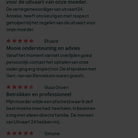
voor de uitvaart van onze moeder.
De vertegenwoordiger van uitvaart24,
Anneke, heeft ons keurig en met respect
geholpen bij het regelen van de uitvaart voor
onze moeder.
Efuard
Mooie ondersteuning en advies
Vanaf het moment van het overlijden goed
persoonlijk contact het ophalen van onze
vader ging erg respectvol. De afspraken met
Gert-Jan van Bennekom waren goed h...
Guus Groen
Betrokken en professioneel
Mijn moeder wilde een afscheid waar ik zelf
best moeite mee had: heel klein, in besloten
kring met alleen directe familie. De mensen
van Uitvaart 24 hebben mij ...
Simone