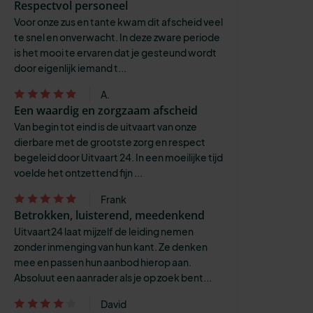
Respectvol personeel
Voor onze zus en tante kwam dit afscheid veel
te snel en onverwacht. In deze zware periode
is het mooi te ervaren dat je gesteund wordt
door eigenlijk iemand t...
A.
Een waardig en zorgzaam afscheid
Van begin tot eind is de uitvaart van onze
dierbare met de grootste zorg en respect
begeleid door Uitvaart 24. In een moeilijke tijd
voelde het ontzettend fijn ...
Frank
Betrokken, luisterend, meedenkend
Uitvaart24 laat mijzelf de leiding nemen
zonder inmenging van hun kant. Ze denken
mee en passen hun aanbod hierop aan.
Absoluut een aanrader als je op zoek bent...
David