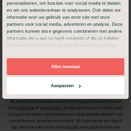
We verzorgen het afscheid op de locatie van
personaliseren, om functies voor social media te bieden
7
de uitvaart
en om ons websiteverkeer te analyseren. Ook delen we
informatie over uw gebruik van onze site met onze
partners voor social media, adverteren en analyse. Deze
partners kunnen deze gegevens combineren met andere
informatie die u aan ze heeft verstrekt of die ze hebben
verzameld op basis van uw gebruik van hun services.
Pakketten en tarieven
vergelijken
Alles toestaan
De exacte kosten voor een uitvaart in Assen zijn afhankelijk van
het soort uitvaart (cremeren of begraven), de locatie en de
Aanpassen
diensten die u belangrijk vindt.
Als vertrekpunt werken we met drie typen uitvaarten, voor
een
crematie
of
begrafenis
. Dit zijn een uitvaart in stilte, een
uitvaart met intiem afscheid en een uitgebreide uitvaart met
condoleance, sprekers en muziek. Elk type bevat een basis
aan diensten die minimaal nodig zijn voor deze manier van