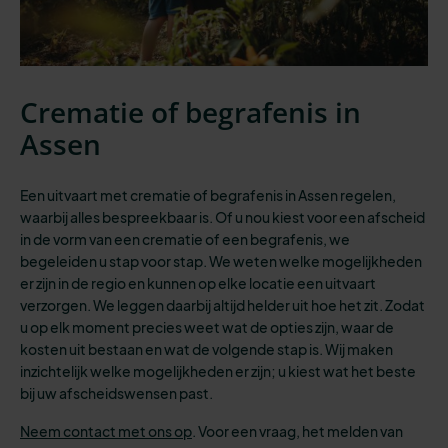
Crematie of begrafenis in
Assen
Een uitvaart met crematie of begrafenis in Assen regelen,
waarbij alles bespreekbaar is.
Of u nou kiest voor een afscheid
in de vorm van een crematie of een begrafenis, we
begeleiden u stap voor stap. We weten welke mogelijkheden
er zijn in de regio en kunnen op elke locatie een uitvaart
verzorgen. We leggen daarbij altijd helder uit hoe het zit. Zodat
u op elk moment precies weet wat de opties zijn, waar de
kosten uit bestaan en wat de volgende stap is. Wij maken
inzichtelijk welke mogelijkheden er zijn; u kiest wat het beste
bij uw afscheidswensen past.
Neem contact met ons op
. Voor een vraag, het melden van