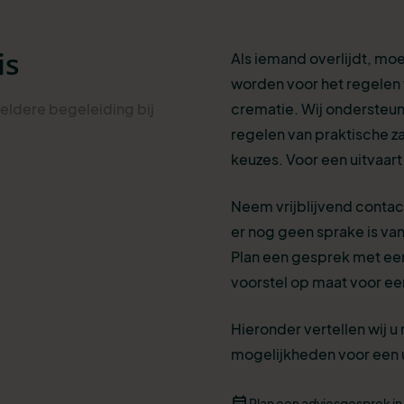
is
Als iemand overlijdt, mo
worden voor het regelen 
heldere begeleiding bij
crematie. Wij ondersteune
regelen van praktische z
keuzes. Voor een uitvaart
Neem vrijblijvend contact
er nog geen sprake is van 
Plan een gesprek met een
voorstel op maat voor een
Hieronder vertellen wij u
mogelijkheden voor een ui
Plan een adviesgesprek in