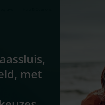
Begraven
Hulp & Over ons
aassluis,
eld, met
 keuzes