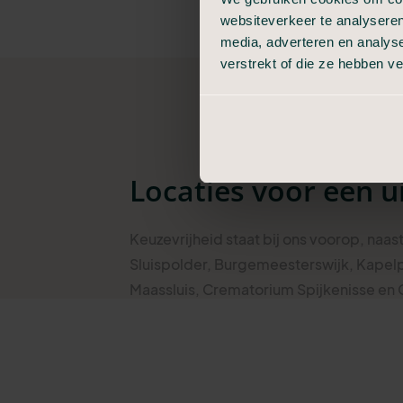
websiteverkeer te analyseren
media, adverteren en analys
verstrekt of die ze hebben v
Locaties voor een u
Keuzevrijheid staat bij ons voorop, naas
Sluispolder, Burgemeesterswijk, Kapel
Maassluis, Crematorium Spijkenisse en
Maassluis, Oude Begraafplaats.
Ook in 
mogelijkheden.
Kijk op de kaart wat de mogelijkheden zi