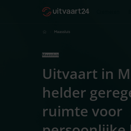
Cremeren
Maassluis
Maassluis
Uitvaart in M
helder gereg
ruimte voor
persoonlijke