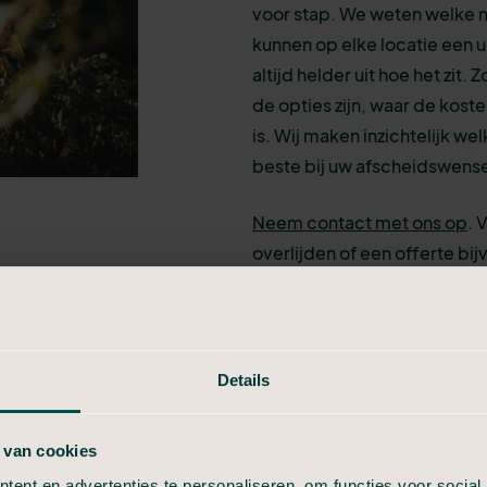
voor stap. We weten welke mo
kunnen op elke locatie een u
altijd helder uit hoe het zit
de opties zijn, waar de kost
is. Wij maken inzichtelijk we
beste bij uw afscheidswens
Neem contact met ons op
. 
overlijden of een offerte bi
regelen van een crematie in
begrafenis in Maassluis
.
Bel voor direct contact
Details
24/7 persoonlijk contact
 van cookies
ent en advertenties te personaliseren, om functies voor social