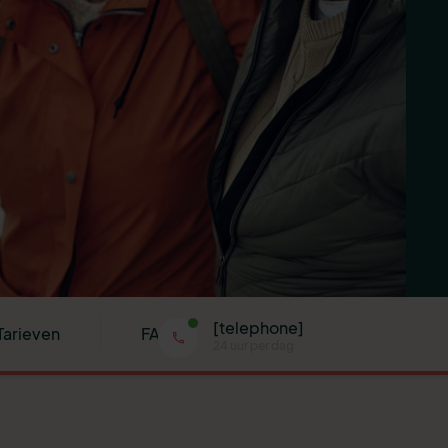
[telephone]
Tarieven
FAQ
24 uur per dag