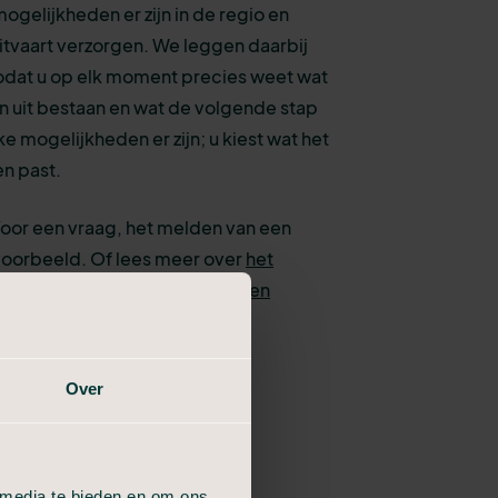
gelijkheden er zijn in de regio en
itvaart verzorgen. We leggen daarbij
. Zodat u op elk moment precies weet wat
en uit bestaan en wat de volgende stap
lke mogelijkheden er zijn; u kiest wat het
en past.
Voor een vraag, het melden van een
jvoorbeeld. Of lees meer over
het
 Maassluis
of het
regelen van een
Over
 media te bieden en om ons