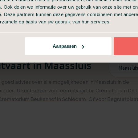
. Ook delen we informatie over uw gebruik van onze site met on
e. Deze partners kunnen deze gegevens combineren met andere i
erzameld op basis van uw gebruik van hun services.
Aanpassen
itvaart
in
Maassluis
t goed advies over alle mogelijkheden in Maassluis in de
polder.
U kunt kiezen voor een uitvaart bij Crematorium De Di
 Crematorium Beukenhof in Schiedam. Of voor Begraafplaa
de regio van Maassluis in Zuid-Holland zijn er verschillende
jn in de buurt van Maassluis.