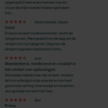
opgehaald 2 hele leuke mensen man en
vrouw die mijn moeder hebben geholpen
met...
Karin mossink-Slaats
Goed
Ervaren uitvaart medewerkerster, heeft de
tijd genomen. Mee gedacht en de dag van de
uitvaart ons rust gegeven. Dag voor de
uitvaart nog even telefonisch conta...
jose
Meedenkend, meelevend en creatief in
het vinden van oplossingen.
Wij hadden ideeën over de uitvaart. Anneke
liet ons volledig in onze waarde en kon heel
goed onze setting, levenswijze en karakters
doorgronden en wist met haar...
Ron
Prima