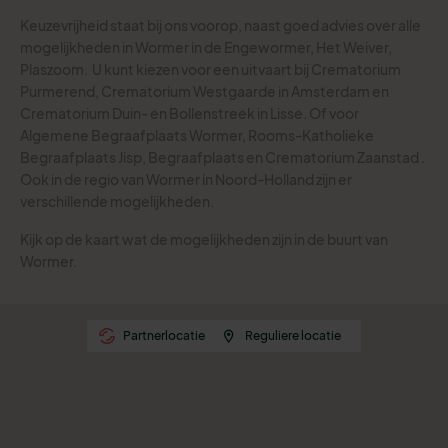
Keuzevrijheid staat bij ons voorop, naast goed advies over alle
mogelijkheden in Wormer in de Engewormer, Het Weiver,
Plaszoom.
U kunt kiezen voor een uitvaart bij Crematorium
Purmerend, Crematorium Westgaarde in Amsterdam en
Crematorium Duin- en Bollenstreek in Lisse. Of voor
Algemene Begraafplaats Wormer, Rooms-Katholieke
Begraafplaats Jisp, Begraafplaats en Crematorium Zaanstad .
Ook in de regio van Wormer in Noord-Holland zijn er
verschillende mogelijkheden.
Kijk op de kaart wat de mogelijkheden zijn in de buurt van
Wormer.
Partnerlocatie
Reguliere locatie