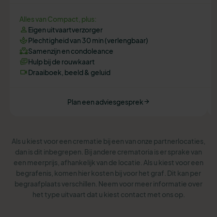
Alles van Compact, plus:
Eigen uitvaartverzorger
Plechtigheid van 30 min (verlengbaar)
Samenzijn en condoleance
Hulp bij de rouwkaart
Draaiboek, beeld & geluid
Plan een adviesgesprek
Als u kiest voor een crematie bij een van onze partnerlocaties,
dan is dit inbegrepen. Bij andere crematoria is er sprake van
een meerprijs, afhankelijk van de locatie. Als u kiest voor een
begrafenis, komen hier kosten bij voor het graf. Dit kan per
begraafplaats verschillen. Neem voor meer informatie over
het type uitvaart dat u kiest contact met ons op.