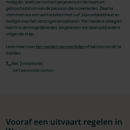
nodig zijn, zoals uw contactgegevens en de naam en
geboortedatum van de persoon die is overleden. Daarna
stemmen we een aantal zaken met u af, bijvoorbeeld wat er
nodig is voor het verzorgen en opbaren.
Met heldere uitleg en
inzicht in de mogelijkheden, begeleiden we daarna bij iedere
volgende stap.
Lees meer over
het melden van overlijden
of
bel ons om dit te
melden.
Bel: [telephone]
24/7 persoonlijk contact
Vooraf een uitvaart regelen in