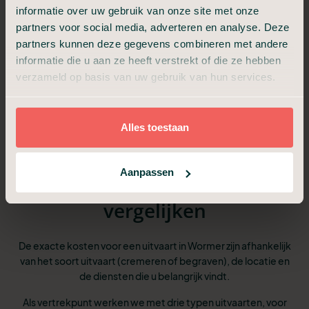
zorgteam verzorgd en opgebaard
informatie over uw gebruik van onze site met onze
partners voor social media, adverteren en analyse. Deze
6
We bespreken de dag van de uitvaart
partners kunnen deze gegevens combineren met andere
informatie die u aan ze heeft verstrekt of die ze hebben
We verzorgen het afscheid op de locatie van
7
verzameld op basis van uw gebruik van hun services.
de uitvaart
Alles toestaan
Aanpassen
Pakketten en tarieven
vergelijken
De exacte kosten voor een uitvaart in Wormer zijn afhankelijk
van het soort uitvaart (cremeren of begraven), de locatie en
de diensten die u belangrijk vindt.
Als vertrekpunt werken we met drie typen uitvaarten, voor