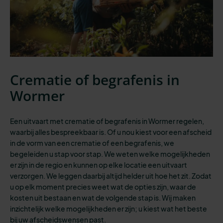
Crematie of begrafenis in
Wormer
Een uitvaart met crematie of begrafenis in Wormer regelen,
waarbij alles bespreekbaar is.
Of u nou kiest voor een afscheid
in de vorm van een crematie of een begrafenis, we
begeleiden u stap voor stap. We weten welke mogelijkheden
er zijn in de regio en kunnen op elke locatie een uitvaart
verzorgen. We leggen daarbij altijd helder uit hoe het zit. Zodat
u op elk moment precies weet wat de opties zijn, waar de
kosten uit bestaan en wat de volgende stap is. Wij maken
inzichtelijk welke mogelijkheden er zijn; u kiest wat het beste
bij uw afscheidswensen past.