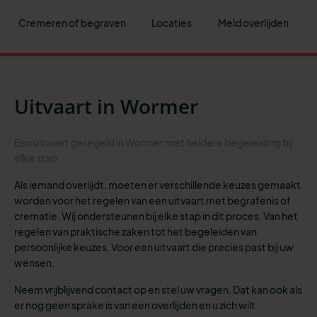
Cremeren of begraven
Locaties
Meld overlijden
Uitvaart in Wormer
Een uitvaart geregeld in Wormer met heldere begeleiding bij
elke stap
Als iemand overlijdt, moeten er verschillende keuzes gemaakt
worden voor het regelen van een uitvaart met begrafenis of
crematie. Wij ondersteunen bij elke stap in dit proces. Van het
regelen van praktische zaken tot het begeleiden van
persoonlijke keuzes. Voor een uitvaart die precies past bij uw
wensen.
Neem vrijblijvend contact op en stel uw vragen. Dat kan ook als
er nog geen sprake is van een overlijden en u zich wilt