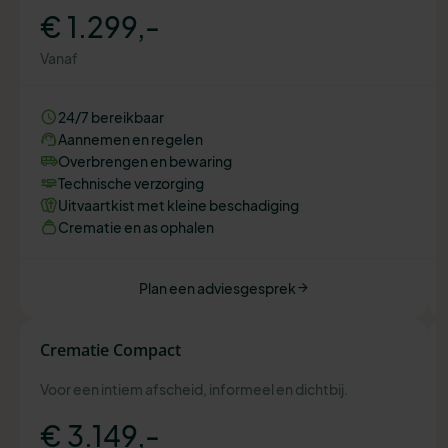
€ 1.299,-
Vanaf
24/7 bereikbaar
Aannemen en regelen
Overbrengen en bewaring
Technische verzorging
Uitvaartkist met kleine beschadiging
Crematie en as ophalen
Plan een adviesgesprek
Crematie Compact
Voor een intiem afscheid, informeel en dichtbij.
€ 3.149,-