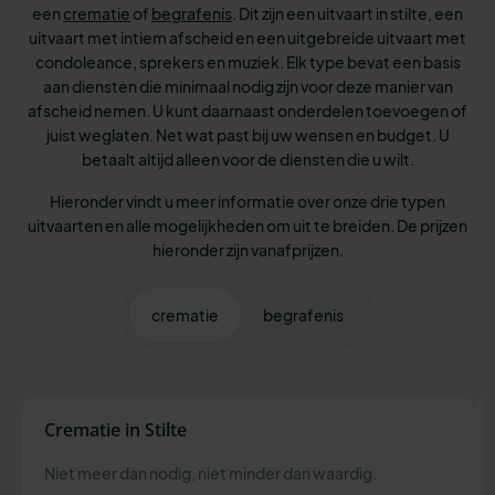
een
crematie
of
begrafenis
. Dit zijn een uitvaart in stilte, een
uitvaart met intiem afscheid en een uitgebreide uitvaart met
condoleance, sprekers en muziek. Elk type bevat een basis
aan diensten die minimaal nodig zijn voor deze manier van
afscheid nemen. U kunt daarnaast onderdelen toevoegen of
juist weglaten. Net wat past bij uw wensen en budget. U
betaalt altijd alleen voor de diensten die u wilt.
Hieronder vindt u meer informatie over onze drie typen
uitvaarten en alle mogelijkheden om uit te breiden. De prijzen
hieronder zijn vanafprijzen.
crematie
begrafenis
Crematie in Stilte
Niet meer dan nodig, niet minder dan waardig.