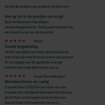
Dit zijn de reviews van anderen uit Wormer:
Keurig tot in de puntjes verzorgd
Zeer liefdevol en vriendelijke
uitvaartbegeleidster. Adequaat handelen bij
een klein foutje van de bloemist
Peter
Goede begeleiding.
Na het overlijden van onze dierbare was er
snel afspraak met Anita Gromme van uitvaart
24. Er volgde een fijn gesprek waar de
wensen van onze dierbare en ons a...
Susan Dresselhuizen
Wonderschoon en rustig
3 september 2025 De crematie van mijn
moeder Een handjevol dierbaren De kist zou
dicht Maar is toch open Zo zie ik haar een
laatste keer Ontroerend mooi en vr...