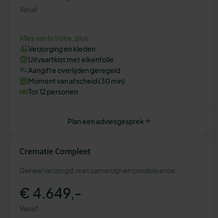
Vanaf
Alles van In Stilte, plus:
Verzorging en kleden
Uitvaartkist met eikenfolie
Aangifte overlijden geregeld
Moment van afscheid (30 min)
Tot 12 personen
Plan een adviesgesprek
Crematie Compleet
Geheel verzorgd, met samenzijn en condoleance.
€ 4.649,-
Vanaf