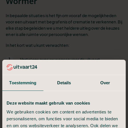
Wormer
In bepaalde situaties is het fijn om vooraf de mogelijkheden
voor een uitvaart met begrafenis of crematie te verkennen. Bij
elke stap begeleiden we u met heldere uitleg over de keuzes
en er is alle ruimte voor persoonlijke wensen.
In het kort wat u kunt verwachten:
1
Vertel ons over uw wensen voor de uitvaart
Onze uitvaartadviseur geeft inzicht in keuzes
2
en kosten
Toestemming
Details
Over
3
De uitvaartwensen worden vastgelegd
Deze website maakt gebruik van cookies
Als iemand is overleden, geeft u dit aan ons
4
door
We gebruiken cookies om content en advertenties te
personaliseren, om functies voor social media te bieden
De persoon die is overleden wordt door ons
en om ons websiteverkeer te analyseren. Ook delen we
5