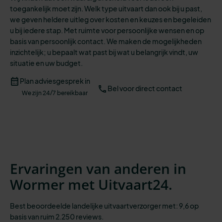
toegankelijk moet zijn.
Welk type uitvaart dan ook bij u past,
we geven heldere uitleg over kosten en keuzes en begeleiden
u bij iedere stap.
Met ruimte voor persoonlijke wensen en op
basis van persoonlijk contact. We maken de mogelijkheden
inzichtelijk;
u bepaalt wat past bij wat u belangrijk vindt, uw
situatie en uw budget.
Plan adviesgesprek in
Bel voor direct contact
We zijn 24/7 bereikbaar
Ervaringen van anderen in
Wormer met Uitvaart24.
Best beoordeelde landelijke uitvaartverzorger met: 9,6 op
basis van ruim 2.250 reviews.