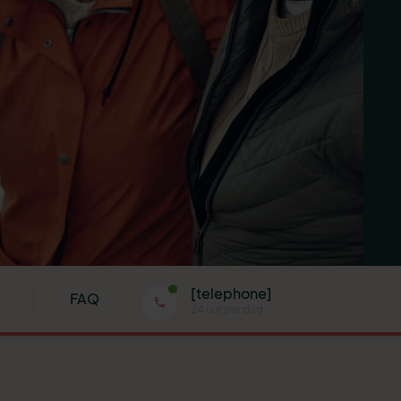
[telephone]
FAQ
24 uur per dag