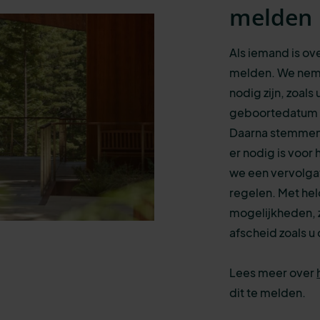
melden
Als iemand is ove
melden. We nem
nodig zijn, zoa
geboortedatum v
Daarna stemmen w
er nodig is voo
we een vervolgaf
regelen. Met held
mogelijkheden, z
afscheid zoals u 
Lees meer over
dit te melden.