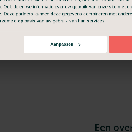
et logo van Uitvaart24), maar ook op alle andere hiervoor
. Ook delen we informatie over uw gebruik van onze site met on
en meerprijs van toepassing zijn.
e. Deze partners kunnen deze gegevens combineren met andere i
erzameld op basis van uw gebruik van hun services.
len van een uitvaart in de regio van Harmelen en bekijk de
Aanpassen
Een ove