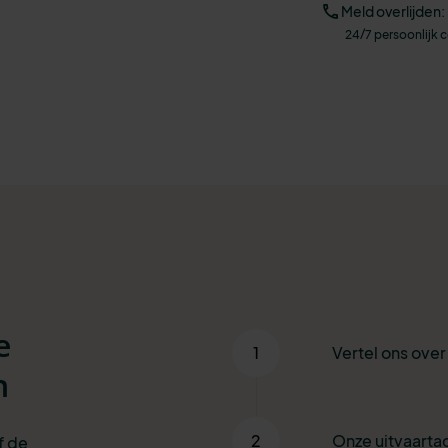
Meld overlijden:
24/7 persoonlijk 
e
1
Vertel ons ove
n
2
Onze uitvaartad
f de