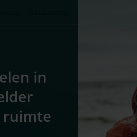
Begraven
Hulp & Over ons
elen in
elder
 ruimte
s