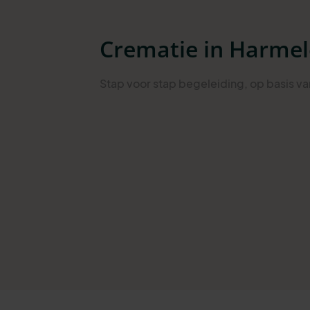
Crematie in Harme
Stap
voor stap begeleiding
, op basis v