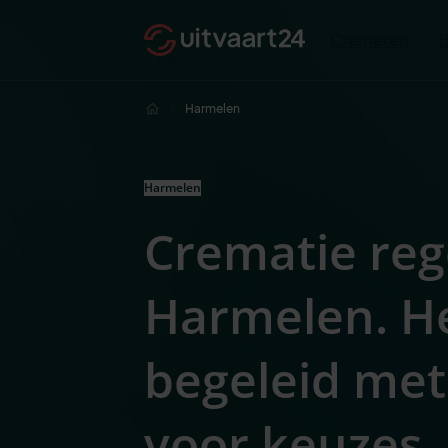
Cremeren
Harmelen
Harmelen
Crematie reg
Harmelen. H
begeleid met
voor keuze