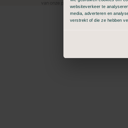
van onze partnerlocaties (zie hiervoor h
websiteverkeer te analyseren
geschikte locaties. Bij die laatste kan e
media, adverteren en analys
verstrekt of die ze hebben v
Vind hieronder een locatie voor het rege
mogelijkheden.