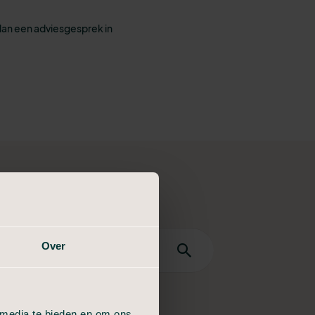
lan een adviesgesprek in
Over
dan
 een
 media te bieden en om ons