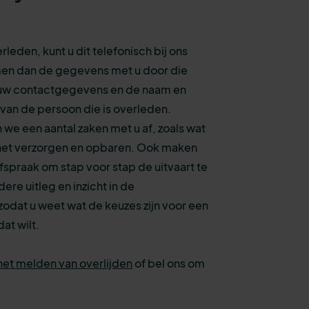
rleden, kunt u dit telefonisch bij ons
en dan de gegevens met u door die
ls uw contactgegevens en de naam en
an de persoon die is overleden.
e een aantal zaken met u af, zoals wat
r het verzorgen en opbaren. Ook maken
spraak om stap voor stap de uitvaart te
ere uitleg en inzicht in de
odat u weet wat de keuzes zijn voor een
dat wilt.
het melden van overlijden
of bel ons om