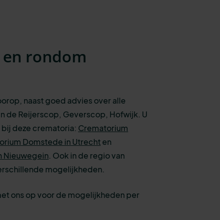
n en rondom
voorop, naast goed advies over alle
n de Reijerscop, Geverscop, Hofwijk. U
t bij deze crematoria:
Crematorium
orium Domstede in Utrecht
en
n Nieuwegein
.
Ook in de regio van
verschillende mogelijkheden.
met ons op voor de mogelijkheden per