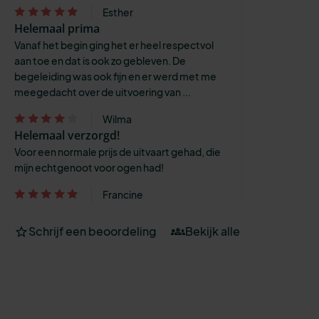
Esther
Helemaal prima
Vanaf het begin ging het er heel respectvol
aan toe en dat is ook zo gebleven. De
begeleiding was ook fijn en er werd met me
meegedacht over de uitvoering van ...
Wilma
Helemaal verzorgd!
Voor een normale prijs de uitvaart gehad, die
mijn echtgenoot voor ogen had!
Francine
Schrijf een beoordeling
Bekijk alle