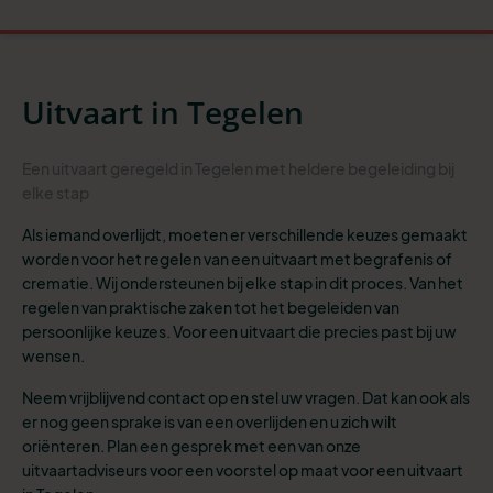
Uitvaart in Tegelen
Een uitvaart geregeld in Tegelen met heldere begeleiding bij
elke stap
Als iemand overlijdt, moeten er verschillende keuzes gemaakt
worden voor het regelen van een uitvaart met begrafenis of
crematie. Wij ondersteunen bij elke stap in dit proces. Van het
regelen van praktische zaken tot het begeleiden van
persoonlijke keuzes. Voor een uitvaart die precies past bij uw
wensen.
Neem vrijblijvend contact op en stel uw vragen. Dat kan ook als
er nog geen sprake is van een overlijden en u zich wilt
oriënteren. Plan een gesprek met een van onze
uitvaartadviseurs voor een voorstel op maat voor een uitvaart