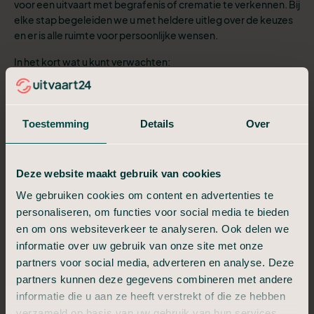
voor een uitvaart met begrafenis of crematie te verkennen. Bij
elke stap begeleiden we u met heldere uitleg over de keuzes
en er is alle ruimte voor persoonlijke wensen.
In het kort wat u kunt verwachten:
1
Vertel ons over uw wensen voor de uitvaart
Toestemming
Details
Over
Onze uitvaartadviseur geeft inzicht in keuzes
2
en kosten
Deze website maakt gebruik van cookies
3
De uitvaartwensen worden vastgelegd
We gebruiken cookies om content en advertenties te
Als iemand is overleden, geeft u dit aan ons
personaliseren, om functies voor social media te bieden
4
door
en om ons websiteverkeer te analyseren. Ook delen we
informatie over uw gebruik van onze site met onze
De persoon die is overleden wordt door ons
5
partners voor social media, adverteren en analyse. Deze
zorgteam verzorgd en opgebaard
partners kunnen deze gegevens combineren met andere
informatie die u aan ze heeft verstrekt of die ze hebben
6
We bespreken de dag van de uitvaart
verzameld op basis van uw gebruik van hun services.