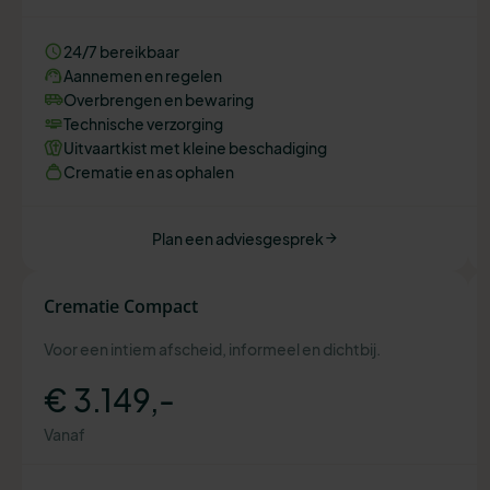
24/7 bereikbaar
Aannemen en regelen
Overbrengen en bewaring
Technische verzorging
Uitvaartkist met kleine beschadiging
Crematie en as ophalen
Plan een adviesgesprek
Crematie Compact
Voor een intiem afscheid, informeel en dichtbij.
€ 3.149,-
Vanaf