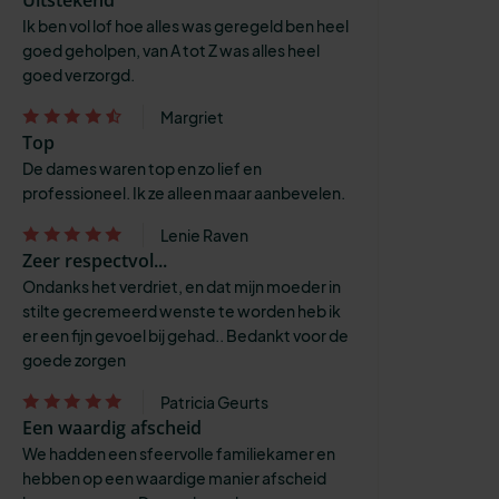
Ik ben vol lof hoe alles was geregeld ben heel
goed geholpen, van A tot Z was alles heel
goed verzorgd.
Margriet
Top
De dames waren top en zo lief en
professioneel. Ik ze alleen maar aanbevelen.
Lenie Raven
Zeer respectvol...
Ondanks het verdriet, en dat mijn moeder in
stilte gecremeerd wenste te worden heb ik
er een fijn gevoel bij gehad.. Bedankt voor de
goede zorgen
Patricia Geurts
Een waardig afscheid
We hadden een sfeervolle familiekamer en
hebben op een waardige manier afscheid