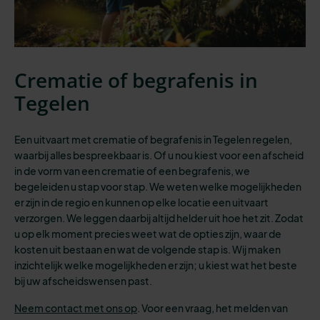
Crematie of begrafenis in
Tegelen
Een uitvaart met crematie of begrafenis in Tegelen regelen,
waarbij alles bespreekbaar is.
Of u nou kiest voor een afscheid
in de vorm van een crematie of een begrafenis, we
begeleiden u stap voor stap. We weten welke mogelijkheden
er zijn in de regio en kunnen op elke locatie een uitvaart
verzorgen. We leggen daarbij altijd helder uit hoe het zit. Zodat
u op elk moment precies weet wat de opties zijn, waar de
kosten uit bestaan en wat de volgende stap is. Wij maken
inzichtelijk welke mogelijkheden er zijn; u kiest wat het beste
bij uw afscheidswensen past.
Neem contact met ons op
. Voor een vraag, het melden van