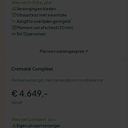
Alles van In Stilte, plus:
Verzorging en kleden
Uitvaartkist met eikenfolie
Aangifte overlijden geregeld
Moment van afscheid (30 min)
Tot 12 personen
Plan een adviesgesprek
Crematie Compleet
Geheel verzorgd, met samenzijn en condoleance.
€ 4.649,-
Vanaf
Alles van Compact, plus:
Eigen uitvaartverzorger