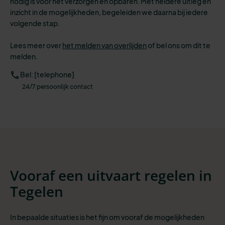
nodig is voor het verzorgen en opbaren.
Met heldere uitleg en
inzicht in de mogelijkheden, begeleiden we daarna bij iedere
volgende stap.
Lees meer over
het melden van overlijden
of
bel ons om dit te
melden.
Bel: [telephone]
24/7 persoonlijk contact
Vooraf een uitvaart regelen in
Tegelen
In bepaalde situaties is het fijn om vooraf de mogelijkheden