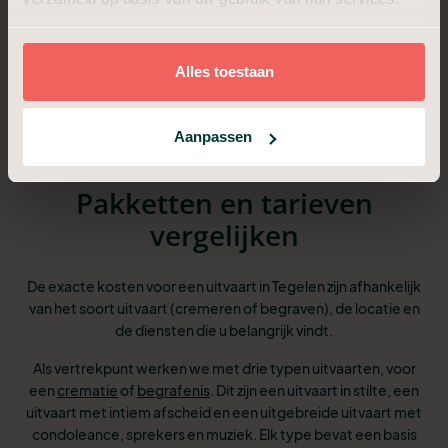
We verzorgen het afscheid op de locatie van
7
de uitvaart
Alles toestaan
Aanpassen
Pakketten en tarieven
vergelijken
De exacte kosten voor een uitvaart in Tegelen zijn afhankelijk
van het soort uitvaart (cremeren of begraven), de locatie en
de diensten die u belangrijk vindt.
Als vertrekpunt werken we met drie typen uitvaarten, voor
een
crematie
of
begrafenis
. Dit zijn een uitvaart in stilte, een
uitvaart met intiem afscheid en een uitgebreide uitvaart met
condoleance, sprekers en muziek. Elk type bevat een basis