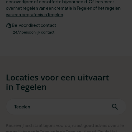
een overlijden of een offerte bijvoorbeeld. Of lees meer
over
het regelen van een crematie in Tegelen
of het
regelen
van een begrafenis in Tegelen
.
Bel voor direct contact
24/7 persoonlijk contact
Locaties voor een uitvaart
in
Tegelen
Keuzevrijheid staat bij ons voorop, naast goed advies over alle
mogelijkheden in Tegelen in de Tegelen-Noord, Op de Hei,