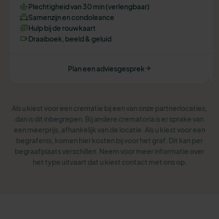
Plechtigheid van 30 min (verlengbaar)
Samenzijn en condoleance
Hulp bij de rouwkaart
Draaiboek, beeld & geluid
Plan een adviesgesprek
Als u kiest voor een crematie bij een van onze partnerlocaties,
dan is dit inbegrepen. Bij andere crematoria is er sprake van
een meerprijs, afhankelijk van de locatie. Als u kiest voor een
begrafenis, komen hier kosten bij voor het graf. Dit kan per
begraafplaats verschillen. Neem voor meer informatie over
het type uitvaart dat u kiest contact met ons op.