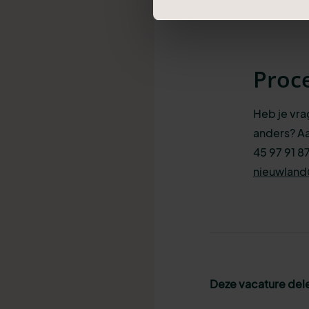
voor of he
Proc
Heb je vra
anders? Aa
45 97 91 87
nieuwland
Deze vacature del