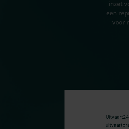
inzet 
een rep
voor 
Uitvaart24
uitvaartbr