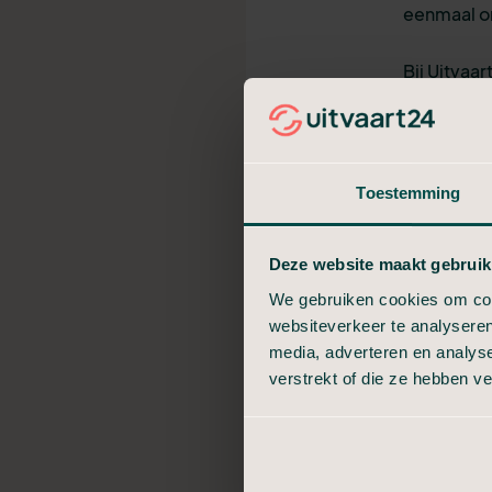
eenmaal om
Bij Uitvaa
aandacht. 
werkwijze,
Alles wat 
Toestemming
in elke bes
zorgeloos 
Deze website maakt gebruik
ons verhaa
We gebruiken cookies om cont
websiteverkeer te analyseren
Een open
media, adverteren en analys
verstrekt of die ze hebben v
Ben jij en
Uitvaart24
zich const