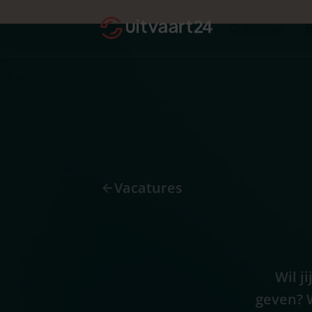
24 uur per dag persoonlijk bereikbaar
Cremeren
Vacatures
Wil j
geven? W