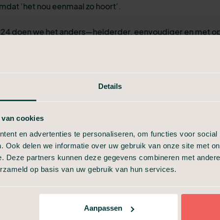
dat ‘het nou eenmaal zo hoort’.
rt24 doen we het anders—helderder, eenvoudiger en met o
Vanaf het eerste contact tot de laatste zorg merkt men dit i
 communicatie en belofte van helderheid.
we doen, is gebouwd op drie kernwaarden. Ze vormen de r
Details
lissing en zorgen ervoor dat iedere uitvaart respectvol, eerl
verloopt. Klik
hier
om meer te weten over Uitvaart24 of ont
 van cookies
l
.
ent en advertenties te personaliseren, om functies voor social
. Ook delen we informatie over uw gebruik van onze site met on
 sollicitatie
e. Deze partners kunnen deze gegevens combineren met andere i
erzameld op basis van uw gebruik van hun services.
thousiast en wil je graag mee werken aan de missie en visie v
? Dan kun je altijd een open solicitatie indienen. Uitvaart24
ant en daardoor zijn er vaak open vacatures. Wie weet ben j
Aanpassen