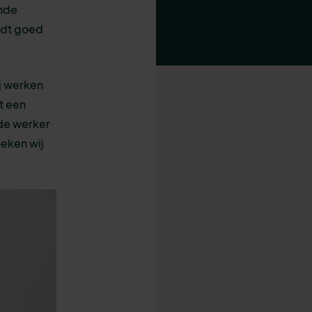
ende
ordt goed
ij werken
t een
rde werker
eken wij