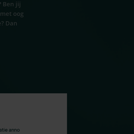
Ben jij
 met oog
e? Dan
e
atie anno