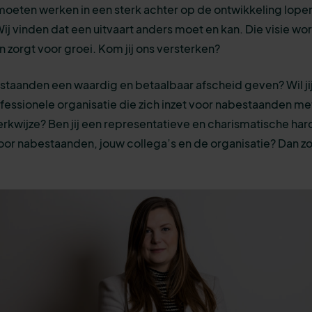
oeten werken in een sterk achter op de ontwikkeling lop
ij vinden dat een uitvaart anders moet en kan. Die visie w
 zorgt voor groei. Kom jij ons versterken?
bestaanden een waardig en betaalbaar afscheid geven? Wil j
ofessionele organisatie die zich inzet voor nabestaanden me
rkwijze? Ben jij een representatieve en charismatische ha
or nabestaanden, jouw collega’s en de organisatie? Dan zo