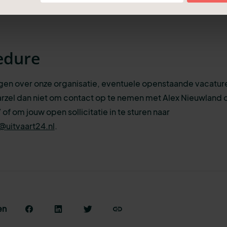
bben wij zoeken wij jou!
edure
gen over onze organisatie, eventuele openstaande vacature
rzel dan niet om contact op te nemen met Alex Nieuwland o
 of om jouw open sollicitatie in te sturen naar
@uitvaart24.nl
.
en