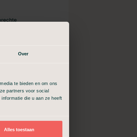
prechte
n onze
ode draad
Over
ijk en
dek hier
 media te bieden en om ons
ze partners voor social
nformatie die u aan ze heeft
an
 ontwikkeld
e ons net
Alles toestaan