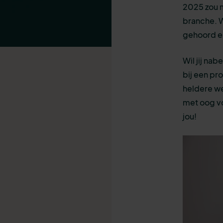
2025 zou m
branche. W
gehoord en
Wil jij na
bij een pr
heldere we
met oog vo
jou!