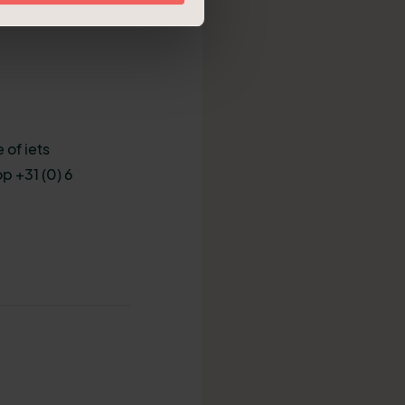
 of iets
p +31 (0) 6