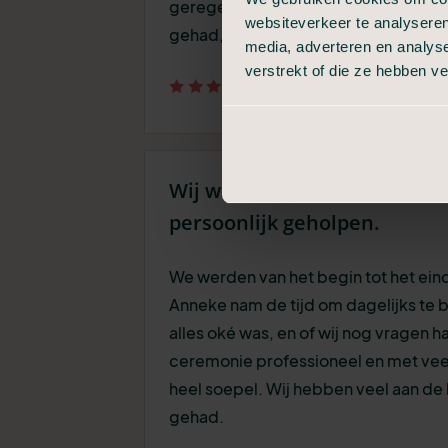
geregeld voor ons en wij hebben een 
websiteverkeer te analyseren
gehad, zeker een aanrader!
media, adverteren en analys
verstrekt of die ze hebben v
Stacey
05 april 20
Wij werden met veel warmte
persoonlijk geholpen.
We werden van het begin tot het ei
Anneke nam de tijd om dagelijks te b
alles oké was, en of wij nog vragen h
ceremonie professioneel en met veel
heel soepel. Wij hebben veel aan d
gehad.