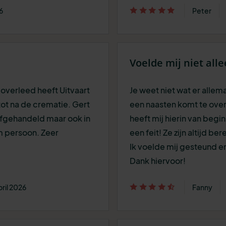
6
Peter
Voelde mij niet all
overleed heeft Uitvaart
Je weet niet wat er alle
ot na de crematie. Gert
een naasten komt te over
 afgehandeld maar ook in
heeft mij hierin van begin
m persoon. Zeer
een feit! Ze zijn altijd b
Ik voelde mij gesteund e
Dank hiervoor!
ril 2026
Fanny