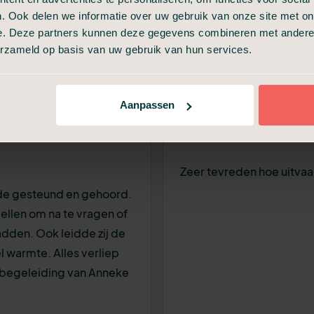
hele fijne ervaring
. Ook delen we informatie over uw gebruik van onze site met on
e. Deze partners kunnen deze gegevens combineren met andere i
erzameld op basis van uw gebruik van hun services.
26
Marlein
Aanpassen
 en zeer
Goed geregeld
Zeer tevreden hoe uitvaar
nde gesteund en gehoord.
ellen om na te vragen of
adden. Ook leidde zij de
 warmte. Alles verliep
e begeleiding van Anneke