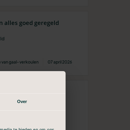
en alles goed geregeld
eld
 van gaal- verkoulen
07 april 2026
Over
 media te bieden en om ons