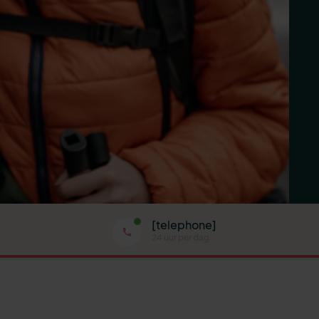
[telephone]
24 uur per dag