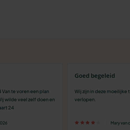
Goed begeleid
24 Van te voren een plan
Wij zijn in deze moeilijke
j wilde veel zelf doen en
verlopen.
aart 24
2026
Mary van 