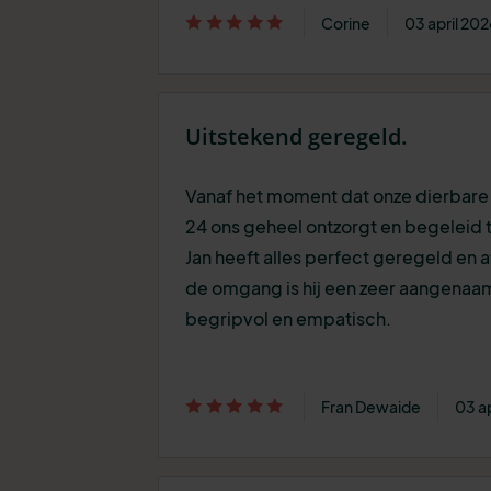
Corine
03 april 202
Uitstekend geregeld.
Vanaf het moment dat onze dierbare 
24 ons geheel ontzorgt en begeleid t
Jan heeft alles perfect geregeld en
de omgang is hij een zeer aangenaa
begripvol en empatisch.
Fran Dewaide
03 ap