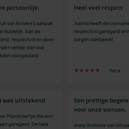
en persoonlijk.
Heel veel respect
druk van Anneke's aanpak.
Juanita heeft de crematie
al duidelijk. Aan de
respectvol geregeld en
vend, respectvol en open
zorgen dankjewel
vaart verliep dan ook
hadden voorgesteld.
Petra
4 was uitstekend
Een prettige begel
voor onze wensen.
w. Mijn broertje die wist,
tvaart geregeld. De hele
Anita Gromme van Uitvaa