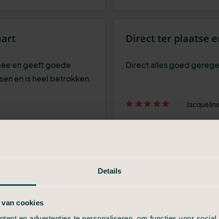
aart
Direct ter plaatse 
mee en geeft goede
Direct alles goed gereg
sen en is heel betrokken.
Jacqueline
oie uitvaart
Prima bedrijf
Details
 Anneke is echt een lieve
Heel goed
geen vraag is te gek en ze
 van cookies
llemaal super goed
ent en advertenties te personaliseren, om functies voor social