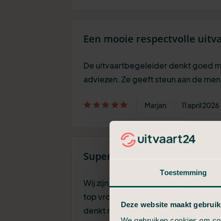
Een mooie respectvolle uitv
De uitvaartbegeleider denkt goed 
adviezen. Ze geeft steun aan de men
Marjan
11 april 2026
Super fijn contact en een mo
Toestemming
Wij zijn heel fijn geholpen met alles.
top vrouw die goed naar je luistert, 
Deze website maakt gebruik
denkt met alles mee. Ze heeft het a
We gebruiken cookies om cont